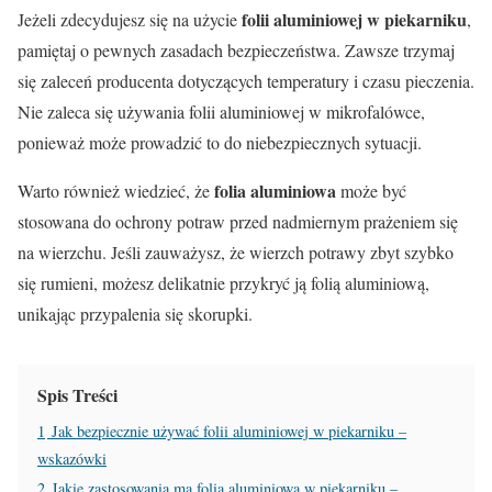
folii aluminiowej w piekarniku
Jeżeli zdecydujesz się na użycie
,
pamiętaj o pewnych zasadach bezpieczeństwa. Zawsze trzymaj
się zaleceń producenta dotyczących temperatury i czasu pieczenia.
Nie zaleca się używania folii aluminiowej w mikrofalówce,
ponieważ może prowadzić to do niebezpiecznych sytuacji.
folia aluminiowa
Warto również wiedzieć, że
może być
stosowana do ochrony potraw przed nadmiernym prażeniem się
na wierzchu. Jeśli zauważysz, że wierzch potrawy zbyt szybko
się rumieni, możesz delikatnie przykryć ją folią aluminiową,
unikając przypalenia się skorupki.
Spis Treści
1
Jak bezpiecznie używać folii aluminiowej w piekarniku –
wskazówki
2
Jakie zastosowania ma folia aluminiowa w piekarniku –