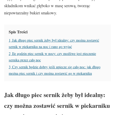
składnikom wnikać głęboko w masę serową, tworząc
niepowtarzalny bukiet smakowy.
Spis Treści
1
Jak długo piec sernik żeby był idealny: czy można zostawić
sernik w piekarniku na noc i rano go wyjąć
2
Ile godzin piec sernik w nocy: czy możliwe jest pieczenie
sernika przez całą noc
3
Czy sernik będzie dobry jeśli upiecze się całą noc: jak długo
można piec sernik i czy można zostawić go w piekarniku
Jak długo piec sernik żeby był idealny:
czy można zostawić sernik w piekarniku