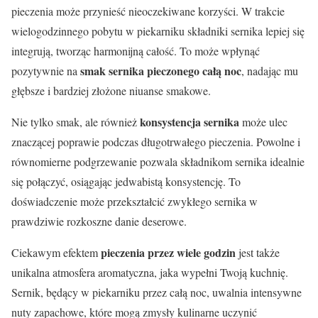
pieczenia może przynieść nieoczekiwane korzyści. W trakcie
wielogodzinnego pobytu w piekarniku składniki sernika lepiej się
integrują, tworząc harmonijną całość. To może wpłynąć
smak sernika pieczonego całą noc
pozytywnie na
, nadając mu
głębsze i bardziej złożone niuanse smakowe.
konsystencja sernika
Nie tylko smak, ale również
może ulec
znaczącej poprawie podczas długotrwałego pieczenia. Powolne i
równomierne podgrzewanie pozwala składnikom sernika idealnie
się połączyć, osiągając jedwabistą konsystencję. To
doświadczenie może przekształcić zwykłego sernika w
prawdziwie rozkoszne danie deserowe.
pieczenia przez wiele godzin
Ciekawym efektem
jest także
unikalna atmosfera aromatyczna, jaka wypełni Twoją kuchnię.
Sernik, będący w piekarniku przez całą noc, uwalnia intensywne
nuty zapachowe, które mogą zmysły kulinarne uczynić