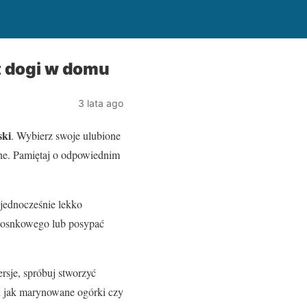
t dogi w domu
3 lata ago
ski
. Wybierz swoje ulubione
one. Pamiętaj o odpowiednim
 jednocześnie lekko
czosnkowego lub posypać
sje, spróbuj stworzyć
i jak marynowane ogórki czy