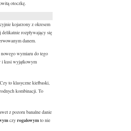
owitą otoczkę.
ycyjnie kojarzony z okresem
ej delikatnie rozpływający się
 serwowanym danem.
 nowego wymiaru do tego
ły i kusi wyjątkowym
zy to klasyczne kiełbaski,
orodnych kombinacji. To
nawet z pozoru banalne danie
owym
rogalowym
czy
to nie