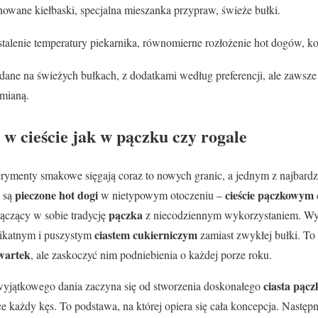
owane kiełbaski, specjalna mieszanka przypraw, świeże bułki.
talenie temperatury piekarnika, równomierne rozłożenie hot dogów, kon
dane na świeżych bułkach, z dodatkami według preferencji, ale zawsz
umianą.
 w cieście jak w pączku czy rogale
erymenty smakowe sięgają coraz to nowych granic, a jednym z najbard
pieczone hot dogi
cieście pączkowym
, są
w nietypowym otoczeniu –
pączka
ączący w sobie tradycję
z niecodziennym wykorzystaniem. Wyo
ciastem cukierniczym
likatnym i puszystym
zamiast zwykłej bułki. To
zwartek
, ale zaskoczyć nim podniebienia o każdej porze roku.
ciasta pąc
wyjątkowego dania zaczyna się od stworzenia doskonałego
ce każdy kęs. To podstawa, na której opiera się cała koncepcja. Następ