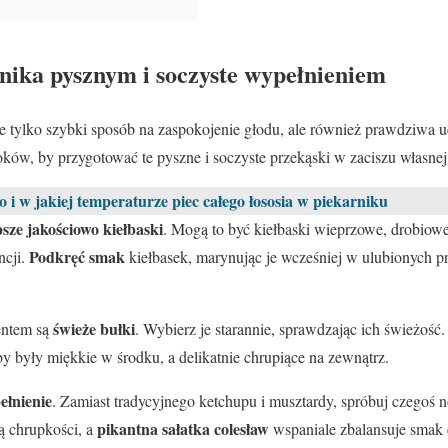
rnika pysznym i soczyste wypełnieniem
e tylko szybki sposób na zaspokojenie głodu, ale również prawdziwa uc
oków, by przygotować te pyszne i soczyste przekąski w zaciszu własnej
o i w jakiej temperaturze piec całego łososia w piekarniku
psze jakościowo kiełbaski
. Mogą to być kiełbaski wieprzowe, drobiow
Podkręć smak
ncji.
kiełbasek, marynując je wcześniej w ulubionych 
świeże bułki
entem są
. Wybierz je starannie, sprawdzając ich świeżość
by były miękkie w środku, a delikatnie chrupiące na zewnątrz.
ełnienie
. Zamiast tradycyjnego ketchupu i musztardy, spróbuj czegoś
pikantna sałatka colesław
ą chrupkości, a
wspaniale zbalansuje smak c