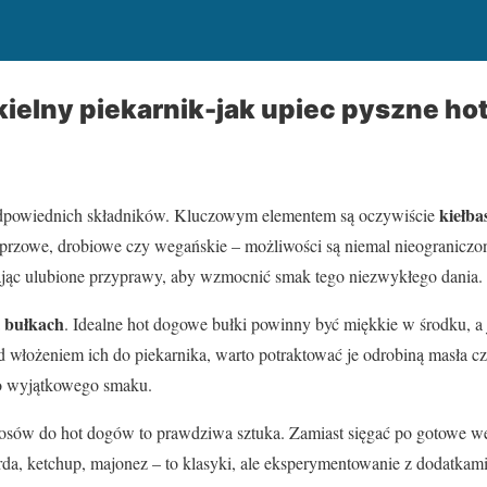
ielny piekarnik-jak upiec pyszne ho
kiełba
dpowiednich składników. Kluczowym elementem są oczywiście
ieprzowe, drobiowe czy wegańskie – możliwości są niemal nieogranicz
ając ulubione przyprawy, aby wzmocnić smak tego niezwykłego dania.
bułkach
a
. Idealne hot dogowe bułki powinny być miękkie w środku, a
d włożeniem ich do piekarnika, warto potraktować je odrobiną masła 
o wyjątkowego smaku.
osów do hot dogów to prawdziwa sztuka. Zamiast sięgać po gotowe wer
da, ketchup, majonez – to klasyki, ale eksperymentowanie z dodatkam