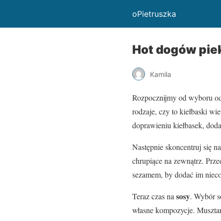
oPietruszka
Hot dogów piek
Kamila
Rozpocznijmy od wyboru o
rodzaje, czy to kiełbaski w
doprawieniu kiełbasek, dod
Następnie skoncentruj się n
chrupiące na zewnątrz. Prze
sezamem, by dodać im niec
sosy
Teraz czas na
. Wybór s
własne kompozycje. Musztar