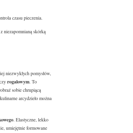
trola czasu pieczenia.
e z niezapomnianą skórką
ziej niezwykłych pomysłów,
rogalowym
czy
. To
braź sobie chrupiącą
 kulinarne arcydzieło można
zkowego
. Elastyczne, lekko
nie, umiejętnie formowane