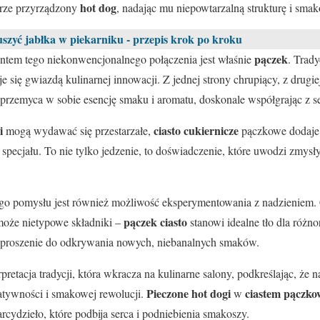
hot dog
brze przyrządzony
, nadając mu niepowtarzalną strukturę i smak
szyć jabłka w piekarniku - przepis krok po kroku
pączek
tem tego niekonwencjonalnego połączenia jest właśnie
. Trad
taje się gwiazdą kulinarnej innowacji. Z jednej strony chrupiący, z drugi
przemyca w sobie esencję smaku i aromatu, doskonale współgrając z
i
ciasto cukiernicze
mogą wydawać się przestarzałe,
pączkowe dodaje
specjału. To nie tylko jedzenie, to doświadczenie, które uwodzi zmys
go pomysłu jest również możliwość eksperymentowania z nadzieniem. C
pączek ciasto
może nietypowe składniki –
stanowi idealne tło dla różn
aproszenie do odkrywania nowych, niebanalnych smaków.
retacja tradycji, która wkracza na kulinarne salony, podkreślając, że 
Pieczone hot dogi
ciastem pączk
atywności i smakowej rewolucji.
w
 arcydzieło, które podbija serca i podniebienia smakoszy.