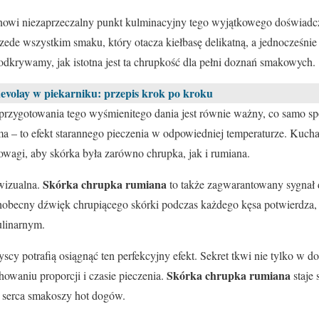
nowi niezaprzeczalny punkt kulminacyjny tego wyjątkowego doświadc
 przede wszystkim smaku, który otacza kiełbasę delikatną, a jednocześn
dkrywamy, jak istotna jest ta chrupkość dla pełni doznań smakowych.
 devolay w piekarniku: przepis krok po kroku
 przygotowania tego wyśmienitego dania jest równie ważny, co samo s
ma – to efekt starannego pieczenia w odpowiedniej temperaturze. Kuch
nowagi, aby skórka była zarówno chrupka, jak i rumiana.
Skórka chrupka rumiana
 wizualna.
to także zagwarantowany sygnał d
obecny dźwięk chrupiącego skórki podczas każdego kęsa potwierdza,
linarnym.
cy potrafią osiągnąć ten perfekcyjny efekt. Sekret tkwi nie tylko w d
Skórka chrupka rumiana
owaniu proporcji i czasie pieczenia.
staje
ć serca smakoszy hot dogów.