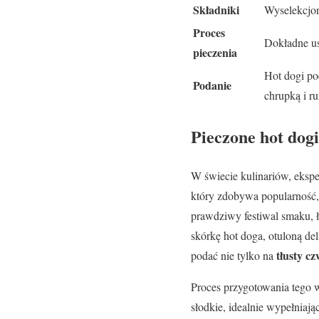
Składniki
Wyselekcjon
Proces
Dokładne us
pieczenia
Hot dogi po
Podanie
chrupką i r
Pieczone hot dogi
W świecie kulinariów, eksp
który zdobywa popularność
prawdziwy festiwal smaku, ł
skórkę hot doga, otuloną de
tłusty c
podać nie tylko na
Proces przygotowania tego 
słodkie, idealnie wypełniają