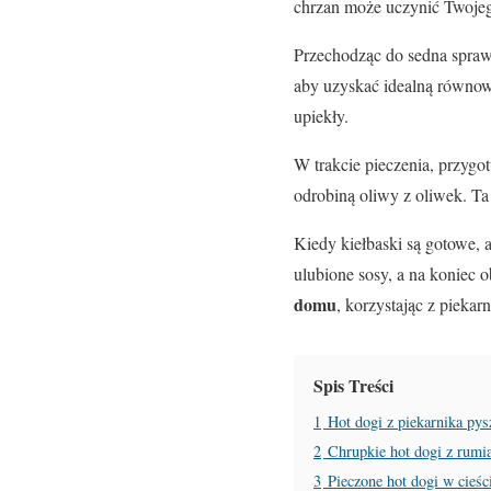
chrzan może uczynić Twoje
Przechodząc do sedna spraw
aby uzyskać idealną równow
upiekły.
W trakcie pieczenia, przygo
odrobiną oliwy z oliwek. Ta
Kiedy kiełbaski są gotowe, 
ulubione sosy, a na koniec 
domu
, korzystając z piekar
Spis Treści
1
Hot dogi z piekarnika py
2
Chrupkie hot dogi z rumi
3
Pieczone hot dogi w cieśc