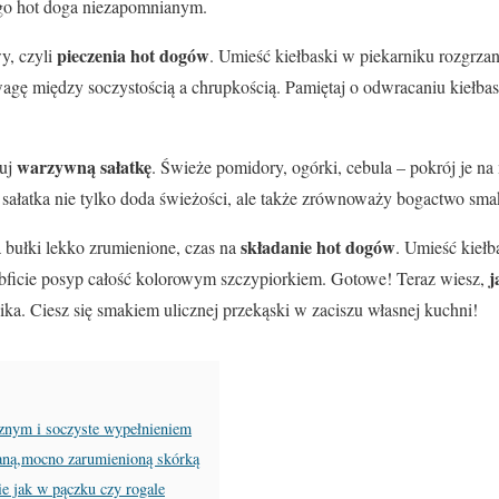
go hot doga niezapomnianym.
pieczenia hot dogów
y, czyli
. Umieść kiełbaski w piekarniku rozgrz
agę między soczystością a chrupkością. Pamiętaj o odwracaniu kiełbas
warzywną sałatkę
tuj
. Świeże pomidory, ogórki, cebula – pokrój je na
 sałatka nie tylko doda świeżości, ale także zrównoważy bogactwo sm
składanie hot dogów
a bułki lekko zrumienione, czas na
. Umieść kiełb
j
obficie posyp całość kolorowym szczypiorkiem. Gotowe! Teraz wiesz,
nika. Ciesz się smakiem ulicznej przekąski w zaciszu własnej kuchni!
sznym i soczyste wypełnieniem
aną,mocno zarumienioną skórką
ie jak w pączku czy rogale