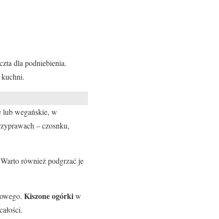
zta dla podniebienia.
 kuchni.
e lub wegańskie, w
przyprawach – czosnku,
. Warto również podgrzać je
Kiszone ogórki
 nowego.
w
ałości.