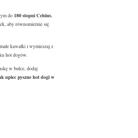
180 stopni Celsius
anym do
,
ek, aby równomiernie się
 małe kawałki i wymieszaj z
aku hot dogów.
askę w bułce, dodaj
ak upiec pyszne hot dogi w