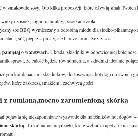
smakowite sosy
ać w
. Oto kilka propozycji, które ożywią smak Twoich
świeży czosnek, jogurt naturalny, posiekane zioła.
yczny sos BBQ wymieszany z odrobiną miodu dla słodko-pikantnego 
mietana, sól, pieprz – prosty, ale bardzo aromatyczny sos.
pamiętaj o warstwach
w,
. Układaj składniki w odpowiedniej kolejności
nik sprawi, że całość będzie równomierna, a składniki idealnie połąc
żnymi kombinacjami składników, dostosowując hot dogi do swoich gu
gów, które zaskoczą smakiem i zachwycą gości.
i z rumianą,mocno zarumienioną skórką
nań pojawia się niezapomniane wyzwanie dla miłośników hot dogów –
ioną skórką
. To kulinarne arcydzieło, które wzbudza apetyt i kusi s
aromatu.