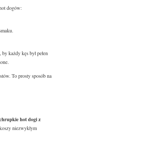
 hot dogów:
smaku.
, by każdy kęs był pełen
zone.
stów. To prosty sposób na
chrupkie hot dogi z
makoszy niezwykłym