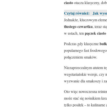
ciasto
otacza klasyczny, do
Czytaj również:
Jak wysu
Jednakże, kluczowym elemen
tłustego czwartku
, teraz s
pączek ciasto
w ustach, ten
bułk
Podczas gdy klasyczne
popularnego fast foodowego 
połączeniem smaków.
Niezaprzeczalnym atutem te
wegetariańskie wersje, czy 
wyzwanie dla smakoszy i z
Oto więc nowoczesna reinterp
może stać się nośnikiem kre
tylko posiłek – to kulinarne