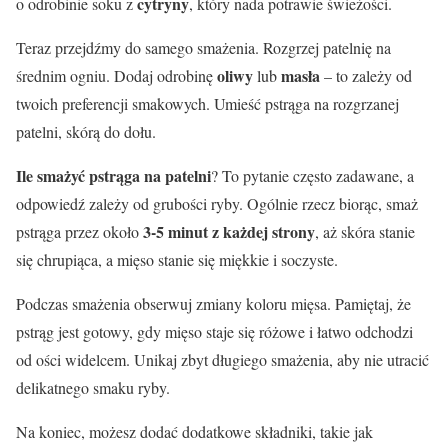
cytryny
o odrobinie soku z
, który nada potrawie świeżości.
Teraz przejdźmy do samego smażenia. Rozgrzej patelnię na
oliwy
masła
średnim ogniu. Dodaj odrobinę
lub
– to zależy od
twoich preferencji smakowych. Umieść pstrąga na rozgrzanej
patelni, skórą do dołu.
Ile smażyć pstrąga na patelni
? To pytanie często zadawane, a
odpowiedź zależy od grubości ryby. Ogólnie rzecz biorąc, smaż
3-5 minut z każdej strony
pstrąga przez około
, aż skóra stanie
się chrupiąca, a mięso stanie się miękkie i soczyste.
Podczas smażenia obserwuj zmiany koloru mięsa. Pamiętaj, że
pstrąg jest gotowy, gdy mięso staje się różowe i łatwo odchodzi
od ości widelcem. Unikaj zbyt długiego smażenia, aby nie utracić
delikatnego smaku ryby.
Na koniec, możesz dodać dodatkowe składniki, takie jak