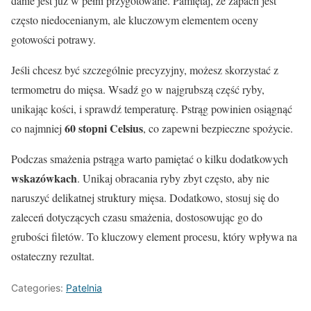
danie jest już w pełni przygotowane. Pamiętaj, że zapach jest
często niedocenianym, ale kluczowym elementem oceny
gotowości potrawy.
Jeśli chcesz być szczególnie precyzyjny, możesz skorzystać z
termometru do mięsa. Wsadź go w najgrubszą część ryby,
unikając kości, i sprawdź temperaturę. Pstrąg powinien osiągnąć
60 stopni Celsius
co najmniej
, co zapewni bezpieczne spożycie.
Podczas smażenia pstrąga warto pamiętać o kilku dodatkowych
wskazówkach
. Unikaj obracania ryby zbyt często, aby nie
naruszyć delikatnej struktury mięsa. Dodatkowo, stosuj się do
zaleceń dotyczących czasu smażenia, dostosowując go do
grubości filetów. To kluczowy element procesu, który wpływa na
ostateczny rezultat.
Categories:
Patelnia