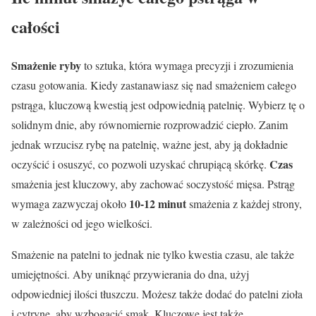
całości
Smażenie ryby
to sztuka, która wymaga precyzji i zrozumienia
czasu gotowania. Kiedy zastanawiasz się nad smażeniem całego
pstrąga, kluczową kwestią jest odpowiednią patelnię. Wybierz tę o
solidnym dnie, aby równomiernie rozprowadzić ciepło. Zanim
jednak wrzucisz rybę na patelnię, ważne jest, aby ją dokładnie
Czas
oczyścić i osuszyć, co pozwoli uzyskać chrupiącą skórkę.
smażenia jest kluczowy, aby zachować soczystość mięsa. Pstrąg
10-12 minut
wymaga zazwyczaj około
smażenia z każdej strony,
w zależności od jego wielkości.
Smażenie na patelni to jednak nie tylko kwestia czasu, ale także
umiejętności. Aby uniknąć przywierania do dna, użyj
odpowiedniej ilości tłuszczu. Możesz także dodać do patelni zioła
i cytrynę, aby wzbogacić smak. Kluczowe jest także