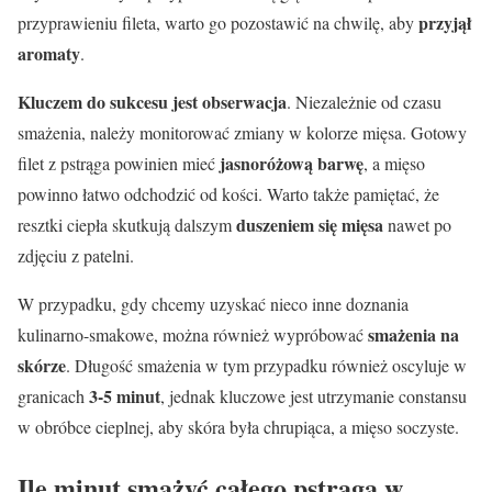
przyjął
przyprawieniu fileta, warto go pozostawić na chwilę, aby
aromaty
.
Kluczem do sukcesu jest obserwacja
. Niezależnie od czasu
smażenia, należy monitorować zmiany w kolorze mięsa. Gotowy
jasnoróżową barwę
filet z pstrąga powinien mieć
, a mięso
powinno łatwo odchodzić od kości. Warto także pamiętać, że
duszeniem się mięsa
resztki ciepła skutkują dalszym
nawet po
zdjęciu z patelni.
W przypadku, gdy chcemy uzyskać nieco inne doznania
smażenia na
kulinarno-smakowe, można również wypróbować
skórze
. Długość smażenia w tym przypadku również oscyluje w
3-5 minut
granicach
, jednak kluczowe jest utrzymanie constansu
w obróbce cieplnej, aby skóra była chrupiąca, a mięso soczyste.
Ile minut smażyć całego pstrąga w