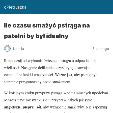
oPietruszka
Ile czasu smażyć pstrąga na
patelni by był idealny
Kamila
3 lata ago
Rozpocznij od wybrania świeżego pstrąga o odpowiedniej
wielkości. Następnie delikatnie oczyść rybę, usuwając
ewentualne łuski i wnętrzności. Ważne jest, aby pstrąg był
starannie przygotowany przed smażeniem.
W kolejnym kroku przypraw pstrąga według własnych upodobań.
ziele
Możesz użyć mieszanki ziół i przypraw, takich jak
angielskie
pieprz
sól
,
i
, aby wzmocnić smak ryby. Nie zapomnij