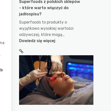
Superfoods z polskich sklepów
– które warto włączyć do
jadłospisu?
Superfoods to produkty o
wyjątkowo wysokiej wartości
odżywczej, które mogą…
:
Dowiedz się więcej
 na
Superfoods
z
m
polskich
sklepów
ub
–
które
warto
włączyć
do
jadłospisu?