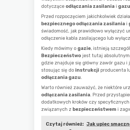
dotyczące
odłączania zasilania
i
gaz
Przed rozpoczęciem jakichkolwiek dział
bezpiecznego odłączania zasilania
i
świadomość, jak prawidłowo wyłączyć urz
odłączenie kabla zasilającego lub wyłącz
Kiedy mówimy o
gazie
, istnieją szczegó
Bezpieczeństwo
jest tutaj absolutnym
gdzie znajduje się główny zawór gazu i
stosując się do
instrukcji
producenta l
odłączania gazu
.
Warto również zauważyć, że niektóre u
odłączania zasilania
. Przed przystąpi
dodatkowych kroków czy specyficznych 
związanych z
bezpieczeństwem
i zag
Czytaj również:
Jak upiec smaczne