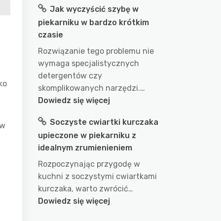
Jak wyczyścić szybę w
długo
piekarniku w bardzo krótkim
gotować
czasie
wodę
w
Rozwiązanie tego problemu nie
garnku
wymaga specjalistycznych
aby
detergentów czy
ko
uzyskać
skomplikowanych narzędzi.…
idealny
:
Dowiedz się więcej
efekt?
Jak
Soczyste cwiartki kurczaka
przepis
wyczyścić
w
na
upieczone w piekarniku z
szybę
doskonałe
idealnym zrumienieniem
w
wykorzystanie
piekarniku
Rozpoczynając przygodę w
wody
w
kuchni z soczystymi cwiartkami
podczas
bardzo
kurczaka, warto zwrócić…
gotowania
krótkim
:
Dowiedz się więcej
czasie
Soczyste