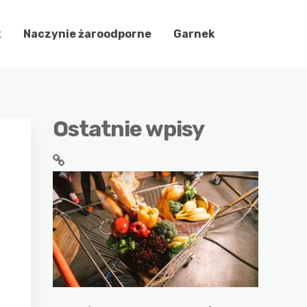
k
Naczynie żaroodporne
Garnek
Ostatnie wpisy