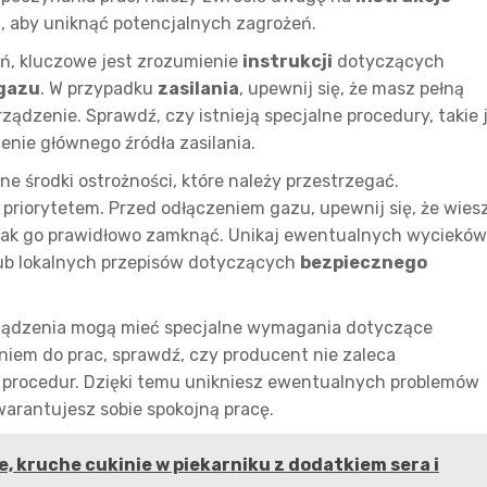
u
, aby uniknąć potencjalnych zagrożeń.
ań, kluczowe jest zrozumienie
instrukcji
dotyczących
gazu
. W przypadku
zasilania
, upewnij się, że masz pełną
ądzenie. Sprawdź, czy istnieją specjalne procedury, takie 
enie głównego źródła zasilania.
lne środki ostrożności, które należy przestrzegać.
 priorytetem. Przed odłączeniem gazu, upewnij się, że wiesz
 jak go prawidłowo zamknąć. Unikaj ewentualnych wycieków
ub lokalnych przepisów dotyczących
bezpiecznego
rządzenia mogą mieć specjalne wymagania dotyczące
eniem do prac, sprawdź, czy producent nie zaleca
procedur. Dzięki temu unikniesz ewentualnych problemów
warantujesz sobie spokojną pracę.
, kruche cukinie w piekarniku z dodatkiem sera i