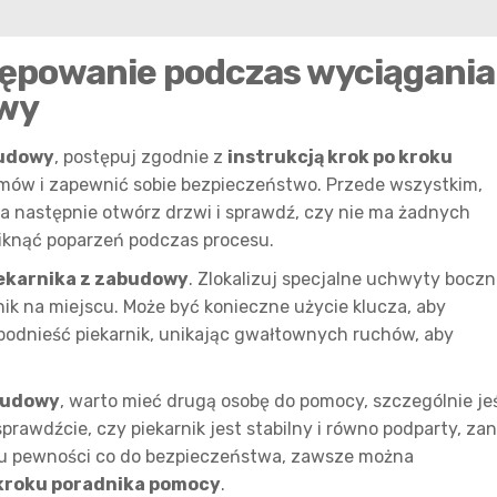
tępowanie podczas wyciągania
owy
budowy
, postępuj zgodnie z
instrukcją krok po kroku
emów i zapewnić sobie bezpieczeństwo. Przede wszystkim,
, a następnie otwórz drzwi i sprawdź, czy nie ma żadnych
iknąć poparzeń podczas procesu.
ekarnika z zabudowy
. Zlokalizuj specjalne uchwyty bocz
nik na miejscu. Może być konieczne użycie klucza, aby
e podnieść piekarnik, unikając gwałtownych ruchów, aby
abudowy
, warto mieć drugą osobę do pomocy, szczególnie jeś
sprawdźcie, czy piekarnik jest stabilny i równo podparty, za
ku pewności co do bezpieczeństwa, zawsze można
 kroku poradnika pomocy
.