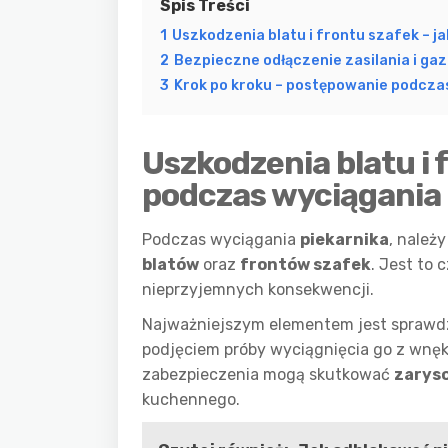
Spis Treści
1
Uszkodzenia blatu i frontu szafek – j
2
Bezpieczne odłączenie zasilania i ga
3
Krok po kroku – postępowanie podcza
Uszkodzenia blatu i 
podczas wyciągania 
Podczas wyciągania
piekarnika
, należ
blatów
oraz
frontów szafek
. Jest to 
nieprzyjemnych konsekwencji.
Najważniejszym elementem jest sprawdze
podjęciem próby wyciągnięcia go z wnęki
zabezpieczenia mogą skutkować
zarys
kuchennego.