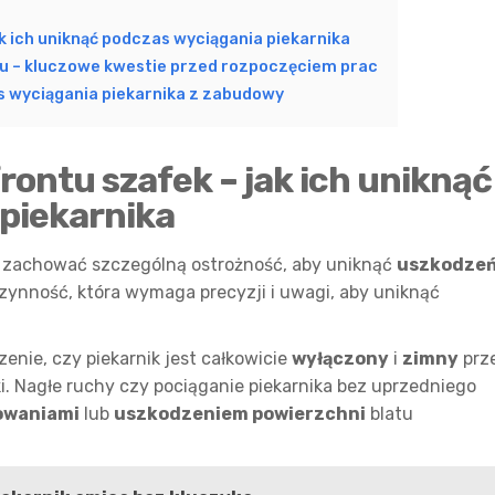
ak ich uniknąć podczas wyciągania piekarnika
zu – kluczowe kwestie przed rozpoczęciem prac
s wyciągania piekarnika z zabudowy
frontu szafek – jak ich uniknąć
piekarnika
y zachować szczególną ostrożność, aby uniknąć
uszkodze
czynność, która wymaga precyzji i uwagi, aby uniknąć
nie, czy piekarnik jest całkowicie
wyłączony
i
zimny
prz
. Nagłe ruchy czy pociąganie piekarnika bez uprzedniego
owaniami
lub
uszkodzeniem powierzchni
blatu