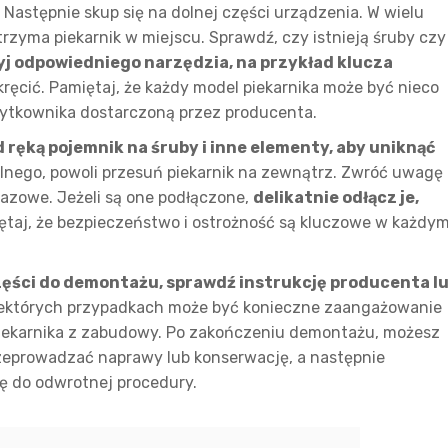
 Następnie skup się na dolnej części urządzenia. W wielu
 trzyma piekarnik w miejscu. Sprawdź, czy istnieją śruby czy
yj odpowiedniego narzędzia, na przykład klucza
kręcić. Pamiętaj, że każdy model piekarnika może być nieco
żytkownika dostarczoną przez producenta.
ręką pojemnik na śruby i inne elementy, aby uniknąć
lnego, powoli przesuń piekarnik na zewnątrz. Zwróć uwagę
azowe. Jeżeli są one podłączone,
delikatnie odłącz je,
taj, że bezpieczeństwo i ostrożność są kluczowe w każdy
części do demontażu, sprawdź instrukcję producenta l
ektórych przypadkach może być konieczne zaangażowanie
piekarnika z zabudowy. Po zakończeniu demontażu, możesz
zeprowadzać naprawy lub konserwację, a następnie
ię do odwrotnej procedury.