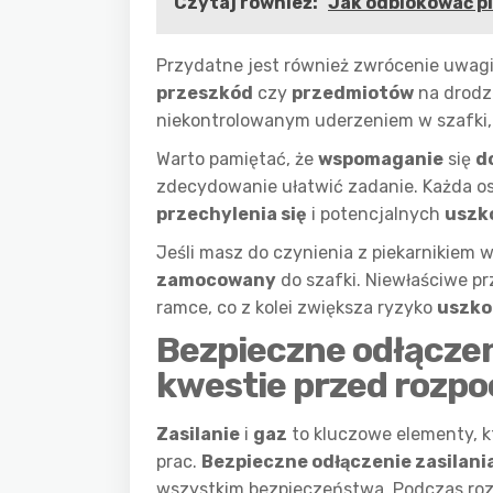
Czytaj również:
Jak odblokować pi
Przydatne jest również zwrócenie uwagi 
przeszkód
czy
przedmiotów
na drodze
niekontrolowanym uderzeniem w szafki
Warto pamiętać, że
wspomaganie
się
d
zdecydowanie ułatwić zadanie. Każda oso
przechylenia się
i potencjalnych
uszk
Jeśli masz do czynienia z piekarnikiem
zamocowany
do szafki. Niewłaściwe p
ramce, co z kolei zwiększa ryzyko
uszko
Bezpieczne odłączeni
kwestie przed rozp
Zasilanie
i
gaz
to kluczowe elementy, k
prac.
Bezpieczne odłączenie zasilani
wszystkim bezpieczeństwa. Podczas roz