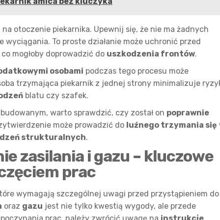
ekarnik amica bez kluczyka
na otoczenie piekarnika. Upewnij się, że nie ma żadnych
 wyciągania. To proste działanie może uchronić przed
, co mogłoby doprowadzić do
uszkodzenia frontów
.
odatkowymi osobami
podczas tego procesu może
ba trzymająca piekarnik z jednej strony minimalizuje ryzy
odzeń
blatu czy szafek.
 wbudowanym, warto sprawdzić, czy został on
poprawnie
rzytwierdzenie może prowadzić do
luźnego trzymania się
dzeń strukturalnych
.
e zasilania i gazu – kluczowe
oczęciem prac
tóre wymagają szczególnej uwagi przed przystąpieniem do
a
oraz
gazu
jest nie tylko kwestią wygody, ale przede
poczynania prac, należy zwrócić uwagę na
instrukcje