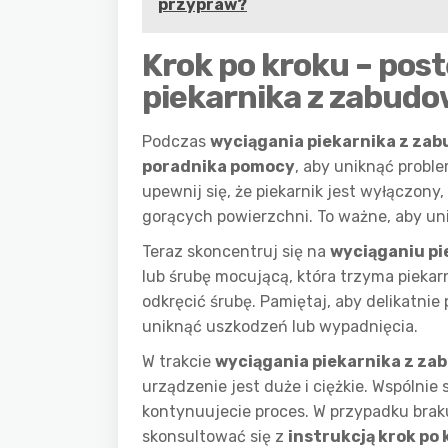
przypraw?
Krok po kroku – pos
piekarnika z zabud
Podczas
wyciągania piekarnika z za
poradnika pomocy
, aby uniknąć probl
upewnij się, że piekarnik jest wyłączony
gorących powierzchni. To ważne, aby un
Teraz skoncentruj się na
wyciąganiu pi
lub śrubę mocującą, która trzyma piekar
odkręcić śrubę. Pamiętaj, aby delikatni
uniknąć uszkodzeń lub wypadnięcia.
W trakcie
wyciągania piekarnika z z
urządzenie jest duże i ciężkie. Wspólnie 
kontynuujecie proces. W przypadku bra
skonsultować się z
instrukcją krok po