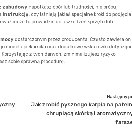
 z zabudowy
napotkasz opór lub trudności, nie próbuj
na
instrukcję
, czy istnieją jakieś specjalne kroki do podjęcia
ponieważ może to prowadzić do uszkodzeń sprzętu lub
omocy
dostarczonym przez producenta. Często zawiera on
go modelu piekarnika oraz dodatkowe wskazówki dotycząc
. Korzystając z tych danych, zminimalizujesz ryzyko
esz sobie sprawną procedurę.
Następny p
ryczny
Jak zrobić pysznego karpia na pateln
chrupiącą skórką i aromatycz
farsz