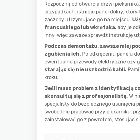
Rozpocznij od otwarcia drzwi piekarnika.
przypadkach, istnieje panel dolny, który
zaczepy utrzymujące go na miejscu.
Uż
francuskiego lub wkrętaka,
aby je od
inny, więc zawsze sprawdź instrukcję u
Podczas demontażu, zawsze miej pod 
zgubienia ich.
Po odkręceniu panelu do
ewentualne przewody elektryczne czy g
starając się nie uszkodzić kabli.
Pamię
kroku.
Jeśli masz problem z identyfikacją 
skonsultuj się z profesjonalistą.
W ni
specjalisty do bezpiecznego usunięcia 
swobodnie pracować przy piekarniku, pr
zainstalować go z powrotem, stosując s