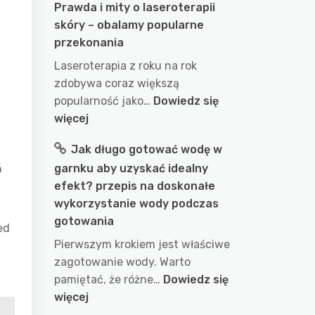
Prawda i mity o laseroterapii
skóry – obalamy popularne
przekonania
Laseroterapia z roku na rok
zdobywa coraz większą
popularność jako…
Dowiedz się
:
więcej
Prawda
Jak długo gotować wodę w
i
ń
garnku aby uzyskać idealny
mity
efekt? przepis na doskonałe
o
wykorzystanie wody podczas
laseroterapii
gotowania
skóry
ed
–
Pierwszym krokiem jest właściwe
obalamy
zagotowanie wody. Warto
popularne
pamiętać, że różne…
Dowiedz się
przekonania
:
więcej
Jak