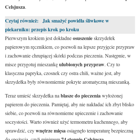
Celsjusza
.
Czytaj również:
Jak smażyć powidła śliwkowe w
piekarniku: przepis krok po kroku
osuszenie
Pierwszym krokiem jest dokładne
skrzydełek
papierowym ręcznikiem, co pozwoli na lepsze przyjęcie przypraw
i zachowanie chrupiącej skórki podczas pieczenia. Następnie, w
ulubionych przypraw
misce przygotuj mieszankę
. Czy to
klasyczna papryka, czosnek czy ostra chili, ważne jest, aby
skrzydełka były równomiernie pokryte aromatyczną mieszanką.
blasze do pieczenia
Teraz umieść skrzydełka na
wyłożonej
papierem do pieczenia. Pamiętaj, aby nie nakładać ich zbyt blisko
siebie, co pozwoli na równomierne upieczenie i zachowanie
soczystości. Warto również użyć termometru kuchennego, aby
wnętrze mięsa
sprawdzić, czy
osiągnęło temperaturę bezpieczną
74 stopnie Celsjusza
do spożycia, czyli minimum
.