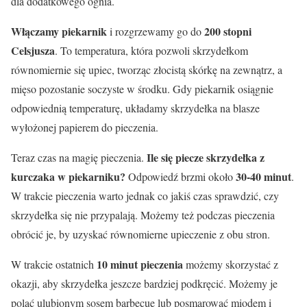
dla dodatkowego ognia.
Włączamy piekarnik
200 stopni
i rozgrzewamy go do
Celsjusza
. To temperatura, która pozwoli skrzydełkom
równomiernie się upiec, tworząc złocistą skórkę na zewnątrz, a
mięso pozostanie soczyste w środku. Gdy piekarnik osiągnie
odpowiednią temperaturę, układamy skrzydełka na blasze
wyłożonej papierem do pieczenia.
Ile się piecze skrzydełka z
Teraz czas na magię pieczenia.
kurczaka w piekarniku?
30-40 minut
Odpowiedź brzmi około
.
W trakcie pieczenia warto jednak co jakiś czas sprawdzić, czy
skrzydełka się nie przypalają. Możemy też podczas pieczenia
obrócić je, by uzyskać równomierne upieczenie z obu stron.
10 minut pieczenia
W trakcie ostatnich
możemy skorzystać z
okazji, aby skrzydełka jeszcze bardziej podkręcić. Możemy je
polać ulubionym sosem barbecue lub posmarować miodem i