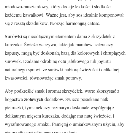
miodowo-musztardowy, który dodaje lekkości i słodkości
każdemu kawałkowi. Ważne jest, aby sos idealnie komponował
się z resztą składników, tworząc harmonijną całość.
Surówki
są nieodłącznym elementem dania z skrzydełek z
kurczaka. Świeże warzywa, takie jak marchew, selera czy
kapusty, mogą być doskonałą bazą dla kolorowych i chrupiących
surówek. Dodanie odrobinę octu jabłkowego lub jogurtu
naturalnego sprawi, że surówki nabiorą świeżości i delikatnej
kwasowości, równoważąc smak potrawy.
Aby podkreślić smak i aromat skrzydełek, warto skorzystać z
ziołowych
bogactwa
dodatków. Świeżo posiekane natki
pietruszki, tymianek czy rozmaryn doskonale współgrają z
delikatnym mięsem kurczaka, dodając mu nutę świeżości i
wyrafinowanego smaku. Pamiętaj o umiarkowanym użyciu, aby
nie przytłoczyć głównego smaku dania.