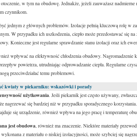
a otoczenie, w tym na obudowę. Jednakże, jeżeli zauważasz nadmierne
wym czynnikom.
yć jednym z głównych problemów. Izolacje pełnią kluczową rolę w z
nym. W przypadku ich uszkodzenia, ciepło może przedostawać się na
wy. Konieczne jest regularne sprawdzanie stanu izolacji oraz ich ew
ież wpływać na efektywność chłodzenia obudowy. Nagromadzenie kur
przepływ powietrza, utrudniając odprowadzanie ciepła. Regularne czys
 mogą przeciwdziałać temu problemowi.
yć kwiaty w piekarniku: wskazówki i porady
tensywność użytkowania
. Jeśli piekarnik jest często używany, zwłasz
e nagrzewać się bardziej niż w przypadku sporadycznego korzystania
jduje się urządzenie, również wpływa na jego pracę i temperaturę ob
nana jest obudowa
, również ma znaczenie. Niektóre materiały przewodz
st wykonana z materiału o niskiej izolacyjności, może szybciej się nag