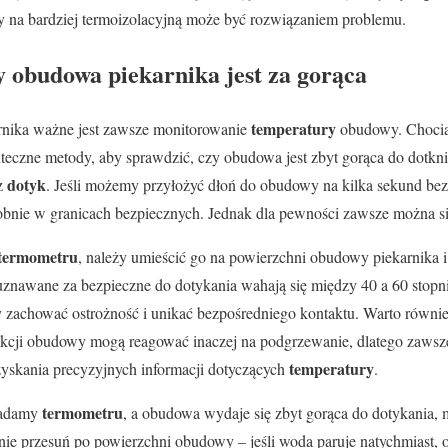
na bardziej termoizolacyjną może być rozwiązaniem problemu.
y obudowa piekarnika jest za gorąca
temperatury
arnika ważne jest zawsze monitorowanie
obudowy. Chocia
skuteczne metody, aby sprawdzić, czy obudowa jest zbyt gorąca do dotkn
dotyk
ez
. Jeśli możemy przyłożyć dłoń do obudowy na kilka sekund be
obnie w granicach bezpiecznych. Jednak dla pewności zawsze można 
termometru
, należy umieścić go na powierzchni obudowy piekarnika 
znawane za bezpieczne do dotykania wahają się między 40 a 60 stopni 
ży zachować ostrożność i unikać bezpośredniego kontaktu. Warto równie
kcji obudowy mogą reagować inaczej na podgrzewanie, dlatego zawsze
temperatury
zyskania precyzyjnych informacji dotyczących
.
termometru
siadamy
, a obudowa wydaje się zbyt gorąca do dotykania, 
nie przesuń po powierzchni obudowy – jeśli woda paruje natychmiast, o