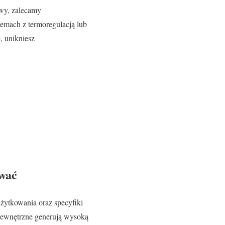
wy, zalecamy
lemach z termoregulacją lub
, unikniesz
ewać
żytkowania oraz specyfiki
wnętrzne generują wysoką