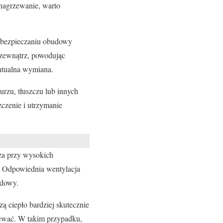
 nagrzewanie, warto
abezpieczaniu obudowy
 zewnątrz, powodując
entualna wymiana.
zu, tłuszczu lub innych
zczenie i utrzymanie
cza przy wysokich
. Odpowiednia wentylacja
udowy.
ą ciepło bardziej skutecznie
rzewać. W takim przypadku,