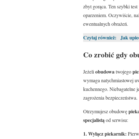
zbyt gorąca. Ten szybki tes
oparzeniem. Oczywiście, na
ewentualnych obrażeń.
Czytaj również:
Jak upie
Co zrobić gdy ob
obudowa
pi
Jeżeli
twojego
wymaga natychmiastowej uwa
kuchennego. Niebagatelne j
zagrożenia bezpieczeństwa.
piek
Otrzymujesz obudowę
specjalistą
od serwisu:
1. Wyłącz piekarnik:
Pierw