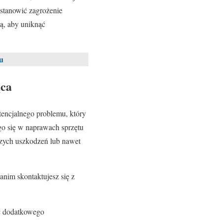
 stanowić zagrożenie
ą, aby uniknąć
u
ąca
tencjalnego problemu, który
go się w naprawach sprzętu
szych uszkodzeń lub nawet
anim skontaktujesz się z
ąć dodatkowego