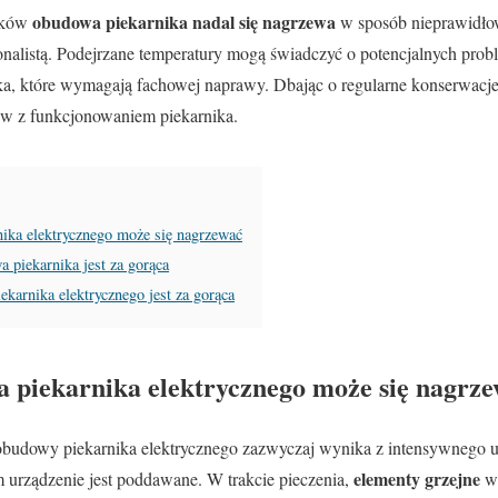
obudowa piekarnika nadal się nagrzewa
roków
w sposób nieprawidło
jonalistą. Podejrzane temperatury mogą świadczyć o potencjalnych prob
ka, które wymagają fachowej naprawy. Dbając o regularne konserwacje
w z funkcjonowaniem piekarnika.
ika elektrycznego może się nagrzewać
 piekarnika jest za gorąca
karnika elektrycznego jest za gorąca
 piekarnika elektrycznego może się nagrz
obudowy piekarnika elektrycznego zazwyczaj wynika z intensywnego u
elementy grzejne
 urządzenie jest poddawane. W trakcie pieczenia,
we