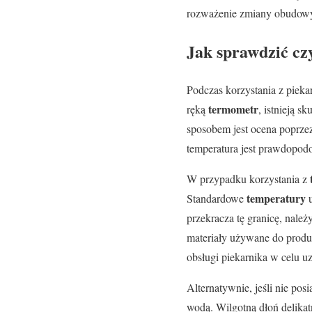
rozważenie zmiany obudowy 
Jak sprawdzić cz
Podczas korzystania z piek
termometr
ręką
, istnieją 
sposobem jest ocena poprz
temperatura jest prawdopod
W przypadku korzystania z
temperatury
Standardowe
u
przekracza tę granicę, nale
materiały używane do produ
obsługi piekarnika w celu u
Alternatywnie, jeśli nie po
wodą. Wilgotną dłoń delikat