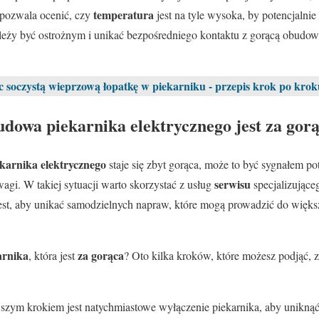
temperatura
t pozwala ocenić, czy
jest na tyle wysoka, by potencjalnie
leży być ostrożnym i unikać bezpośredniego kontaktu z gorącą obudow
c soczystą wieprzową łopatkę w piekarniku - przepis krok po krok
udowa piekarnika elektrycznego jest za gor
ekarnika elektrycznego
staje się zbyt gorąca, może to być sygnałem po
serwisu
gi. W takiej sytuacji warto skorzystać z usług
specjalizujące
est, aby unikać samodzielnych napraw, które mogą prowadzić do więk
arnika
za gorąca
, która jest
? Oto kilka kroków, które możesz podjąć, z
szym krokiem jest natychmiastowe wyłączenie piekarnika, aby unikn