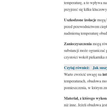
temperaturę, a to wpływa n
przyjrzeć się kilku kluczo
Uszkodzone izolacje
mogą b
przed przewodnictwem ciepl
nadmierną temperaturę obudo
Zanieczyszczenia
mogą równ
substancji może ograniczać 
czystości wokół piekarnika
Czytaj również:
Jak susz
in
Warto zwrócić uwagę na
temperaturach, obudowa moż
pomieszczenia, w którym zna
Materiał, z którego wyko
niż inne. Jeżeli obudowa je