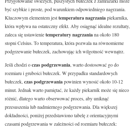
Przygotowanie świeżych, puszystych bułeczek z zamrażarki może
być szybkie i proste, pod warunkiem odpowiedniego nagrzania.
temperatura nagrzania
Kluczowym elementem jest
piekarnika,
która wpływa na ostateczny efekt. Aby osiągnąć idealne rezultaty,
temperatury nagrzania
zaleca się ustawienie
na około 180
stopni Celsius. To temperatura, która pozwala na równomierne
podgrzewanie bułeczek, zachowując ich wilgotność wewnątrz.
czas podgrzewania
Jeśli chodzi o
, warto dostosować go do
rozmiaru i grubości bułeczek. W przypadku standardowych
czas podgrzewania
bułeczek,
powinien wynosić około 10-12
minut. Jednak warto pamiętać, że każdy piekarnik może się nieco
różnić, dlatego warto obserwować proces, aby uniknąć
przesuszenia lub nadmiernego podgrzewania. Dla większej
dokładności, poniżej przedstawiono tabelę z orientacyjnymi
czasami podgrzewania w zależności od rozmiaru bułeczek: