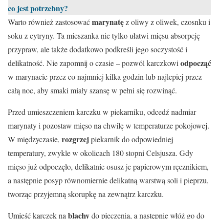
co jest potrzebny?
marynatę
Warto również zastosować
z oliwy z oliwek, czosnku i
soku z cytryny. Ta mieszanka nie tylko ułatwi mięsu absorpcję
przypraw, ale także dodatkowo podkreśli jego soczystość i
odpocząć
delikatność. Nie zapomnij o czasie – pozwól karczkowi
w marynacie przez co najmniej kilka godzin lub najlepiej przez
całą noc, aby smaki miały szansę w pełni się rozwinąć.
Przed umieszczeniem karczku w piekarniku, odcedź nadmiar
marynaty i pozostaw mięso na chwilę w temperaturze pokojowej.
rozgrzej
W międzyczasie,
piekarnik do odpowiedniej
temperatury, zwykle w okolicach 180 stopni Celsjusza. Gdy
mięso już odpoczęło, delikatnie osusz je papierowym ręcznikiem,
a następnie posyp równomiernie delikatną warstwą soli i pieprzu,
tworząc przyjemną skorupkę na zewnątrz karczku.
blachy
Umieść karczek na
do pieczenia, a następnie włóż go do