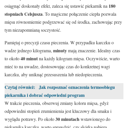
180
osiągnąć doskonały efekt, zaleca się ustawić piekarnik na
stopniach Celsjusza
. To magiczne połączenie ciepła pozwala
mięsu równomiernie podgrzewać się od środka, zachowując przy
tym niezapomnianą soczystość.
Pamiętaj o precyzji czasu pieczenia. W przypadku karczku o
minuty
wadze jednego kilograma,
mają znaczenie. Idealny czas
40 minut
to około
na każdy kilogram mięsa. Oczywiście, warto
mieć to na uwadze, dostosowując czas do konkretnej wagi
karczku, aby uniknąć przesuszenia lub niedopieczenia.
Czytaj również:
Jak rozpoznać oznaczenia termoobiegu
piekarnika i dobrać odpowiedni program
W trakcie pieczenia, obserwuj zmiany koloru mięsa, gdyż
odpowiedni stopień zrumienienia jest kluczowy dla smaku i
30 minutach
wyglądu potrawy. Po około
wstawionego do
piekarnika karczku, warto sprawdzić, czy skórka nabiera