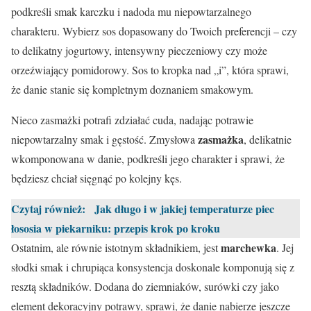
podkreśli smak karczku i nadoda mu niepowtarzalnego
charakteru. Wybierz sos dopasowany do Twoich preferencji – czy
to delikatny jogurtowy, intensywny pieczeniowy czy może
orzeźwiający pomidorowy. Sos to kropka nad „i”, która sprawi,
że danie stanie się kompletnym doznaniem smakowym.
Nieco zasmażki potrafi zdziałać cuda, nadając potrawie
zasmażka
niepowtarzalny smak i gęstość. Zmysłowa
, delikatnie
wkomponowana w danie, podkreśli jego charakter i sprawi, że
będziesz chciał sięgnąć po kolejny kęs.
Czytaj również:
Jak długo i w jakiej temperaturze piec
łososia w piekarniku: przepis krok po kroku
marchewka
Ostatnim, ale równie istotnym składnikiem, jest
. Jej
słodki smak i chrupiąca konsystencja doskonale komponują się z
resztą składników. Dodana do ziemniaków, surówki czy jako
element dekoracyjny potrawy, sprawi, że danie nabierze jeszcze