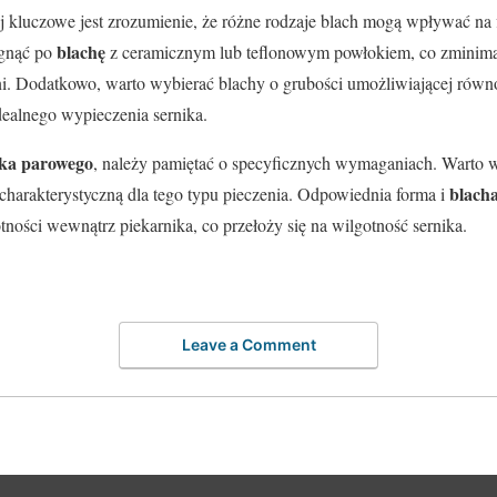
taj kluczowe jest zrozumienie, że różne rodzaje blach mogą wpływać na 
blachę
ęgnąć po
z ceramicznym lub teflonowym powłokiem, co zminimal
i. Dodatkowo, warto wybierać blachy o grubości umożliwiającej rów
idealnego wypieczenia sernika.
ika parowego
, należy pamiętać o specyficznych wymaganiach. Warto w
blach
 charakterystyczną dla tego typu pieczenia. Odpowiednia forma i
ości wewnątrz piekarnika, co przełoży się na wilgotność sernika.
Leave a Comment