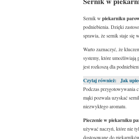
Sernik w piekarn
piekarniku par
Sernik w
podniebienia. Dzięki zasto
sprawia, że sernik staje się 
Warto zaznaczyć, że klucze
systemy, które umożliwiają 
jest rozkoszą dla podniebien
Czytaj również:
Jak upie
Podczas przygotowywania c
mąki pozwala uzyskać serni
niezwykłego aromatu.
Pieczenie w piekarniku p
używać naczyń, które nie ty
dostosowane do piekarników 