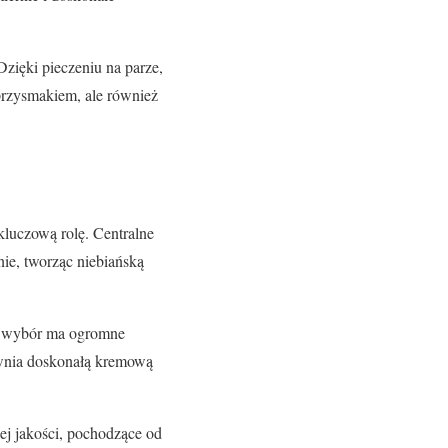
Dzięki pieczeniu na parze,
przysmakiem, ale również
luczową rolę. Centralne
jnie, tworząc niebiańską
i wybór ma ogromne
ewnia doskonałą kremową
zej jakości, pochodzące od