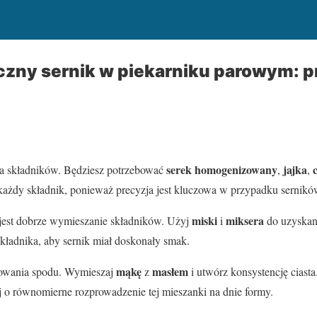
zny sernik w piekarniku parowym: p
serek homogenizowany
jajka
a składników. Będziesz potrzebować
,
,
 każdy składnik, ponieważ precyzja jest kluczowa w przypadku sernikó
miski
miksera
jest dobrze wymieszanie składników. Użyj
i
do uzyskani
kładnika, aby sernik miał doskonały smak.
mąkę
masłem
towania spodu. Wymieszaj
z
i utwórz konsystencję ciast
j o równomierne rozprowadzenie tej mieszanki na dnie formy.