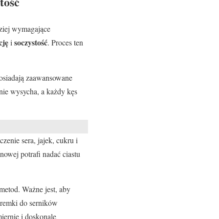
tość
dziej wymagające
cję
soczystość
i
. Proces ten
posiadają zaawansowane
 nie wysycha, a każdy kęs
zenie sera, jajek, cukru i
nowej potrafi nadać ciastu
etod. Ważne jest, aby
foremki do serników
iernie i doskonale