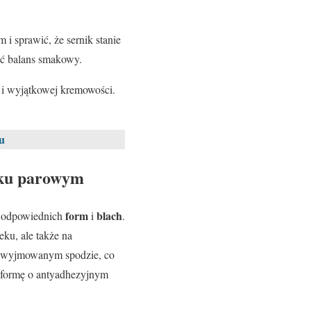
i sprawić, że sernik stanie
ać balans smakowy.
i i wyjątkowej kremowości.
u
niku parowym
form
blach
u odpowiednich
i
.
eku, ale także na
 o wyjmowanym spodzie, co
a formę o antyadhezyjnym