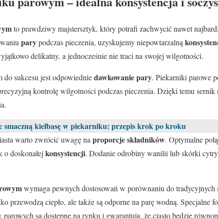
iku parowym – idealna konsystencja i soczys
owym
to prawdziwy majstersztyk, który potrafi zachwycić nawet najbar
pary
konsysten
sowaniu
podczas pieczenia, uzyskujemy niepowtarzalną
wyjątkowo delikatny, a jednocześnie nie traci na swojej wilgotności.
dawkowanie pary
m do sukcesu jest odpowiednie
. Piekarniki parowe 
precyzyjną kontrolę wilgotności podczas pieczenia. Dzięki temu sernik
ia.
c smaczną kiełbasę w piekarniku: przepis krok po kroku
proporcje składników
iasta warto zwrócić uwagę na
. Optymalne połąc
konsystencji
k o doskonałej
. Dodanie odrobiny wanilii lub skórki cytry
arowym
wymaga pewnych dostosowań w porównaniu do tradycyjnych m
lko przewodzą ciepło, ale także są odporne na parę wodną. Specjalne 
parowych są dostępne na rynku i gwarantują, że ciasto będzie równom