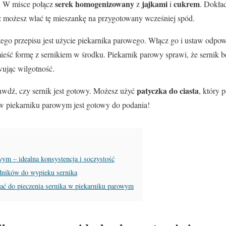
serek homogenizowany
jajkami
cukrem
. W misce połącz
z
i
. Dokła
az możesz wlać tę mieszankę na przygotowany wcześniej spód.
go przepisu jest użycie piekarnika parowego. Włącz go i ustaw odpow
ieść formę z sernikiem w środku. Piekarnik parowy sprawi, że sernik 
wując wilgotność.
patyczka do ciasta
awdź, czy sernik jest gotowy. Możesz użyć
, który 
ik w piekarniku parowym jest gotowy do podania!
wym – idealna konsystencja i soczystość
dników do wypieku sernika
rać do pieczenia sernika w piekarniku parowym