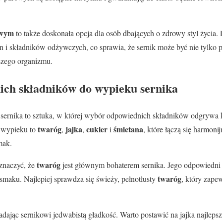
owym
to także doskonała opcja dla osób dbających o zdrowy styl życia. 
 i składników odżywczych, co sprawia, że sernik może być nie tylko 
zego organizmu.
ch składników do wypieku sernika
sernika to sztuka, w której wybór odpowiednich składników odgrywa k
twaróg
jajka
cukier
śmietana
 wypieku to
,
,
i
, które łączą się harmoni
mak.
twaróg
znaczyć, że
jest głównym bohaterem sernika. Jego odpowiedn
twaróg
 smaku. Najlepiej sprawdza się świeży, pełnotłusty
, który zap
adając sernikowi jedwabistą gładkość. Warto postawić na jajka najleps