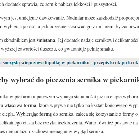
 dodatek sprawia, że sernik nabiera lekkości i puszystości.
owym jest umiejętne dawkowanie. Nadmiar może zaszkodzić proporcjom 
rto wybierać jakość, a jednocześnie stosować go z umiarem, by zachow
śmietana
ym składnikiem jest
. Jej dodatek nadaje sernikowi delikatnośc
 wyższej zawartości tłuszczu, co gwarantuje pełnię smaku.
c soczystą wieprzową łopatkę w piekarniku - przepis krok po krok
achy wybrać do pieczenia sernika w piekar
rnika w piekarniku parowym wymaga staranności już na etapie wybor
forma
tu właściwa
, która wpływa nie tylko na kształt końcowego wypi
formę
 ciepła. Wybierając
do sernika, zaleca się korzystanie z formy
delikatnego ciasta bez ryzyka uszkodzenia. Warto również postawić n
ces demontażu i zachowa nienaganny wygląd sernika.