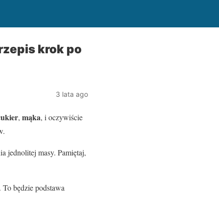
rzepis krok po
3 lata ago
cukier
mąka
,
, i oczywiście
w.
a jednolitej masy. Pamiętaj,
a. To będzie podstawa