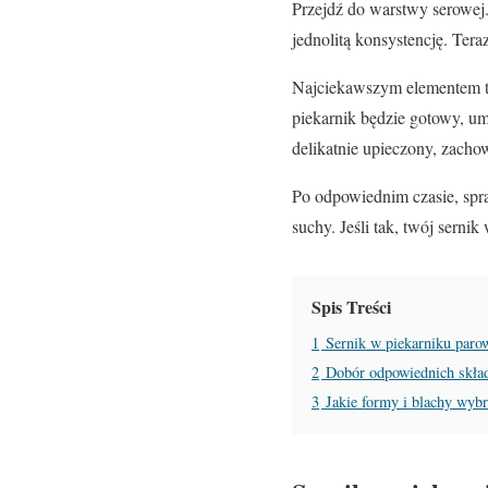
Przejdź do warstwy serowej
jednolitą konsystencję. Ter
Najciekawszym elementem te
piekarnik będzie gotowy, um
delikatnie upieczony, zacho
Po odpowiednim czasie, spr
suchy. Jeśli tak, twój sern
Spis Treści
1
Sernik w piekarniku paro
2
Dobór odpowiednich skła
3
Jakie formy i blachy wyb