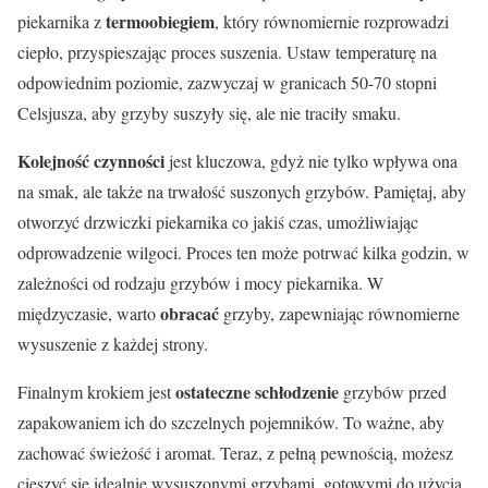
termoobiegiem
piekarnika z
, który równomiernie rozprowadzi
ciepło, przyspieszając proces suszenia. Ustaw temperaturę na
odpowiednim poziomie, zazwyczaj w granicach 50-70 stopni
Celsjusza, aby grzyby suszyły się, ale nie traciły smaku.
Kolejność czynności
jest kluczowa, gdyż nie tylko wpływa ona
na smak, ale także na trwałość suszonych grzybów. Pamiętaj, aby
otworzyć drzwiczki piekarnika co jakiś czas, umożliwiając
odprowadzenie wilgoci. Proces ten może potrwać kilka godzin, w
zależności od rodzaju grzybów i mocy piekarnika. W
obracać
międzyczasie, warto
grzyby, zapewniając równomierne
wysuszenie z każdej strony.
ostateczne schłodzenie
Finalnym krokiem jest
grzybów przed
zapakowaniem ich do szczelnych pojemników. To ważne, aby
zachować świeżość i aromat. Teraz, z pełną pewnością, możesz
cieszyć się idealnie wysuszonymi grzybami, gotowymi do użycia