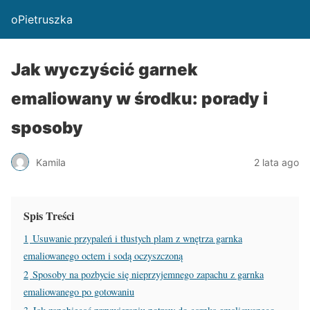
oPietruszka
Jak wyczyścić garnek
emaliowany w środku: porady i
sposoby
Kamila
2 lata ago
Spis Treści
1
Usuwanie przypaleń i tłustych plam z wnętrza garnka
emaliowanego octem i sodą oczyszczoną
2
Sposoby na pozbycie się nieprzyjemnego zapachu z garnka
emaliowanego po gotowaniu