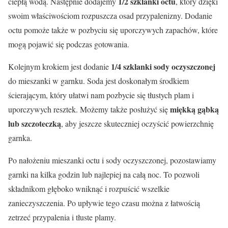
1/2 szklanki octu
ciepłą wodą. Następnie dodajemy
, który dzięki
swoim właściwościom rozpuszcza osad przypalenizny. Dodanie
octu pomoże także w pozbyciu się uporczywych zapachów, które
mogą pojawić się podczas gotowania.
1/4 szklanki sody oczyszczonej
Kolejnym krokiem jest dodanie
do mieszanki w garnku. Soda jest doskonałym środkiem
ścierającym, który ułatwi nam pozbycie się tłustych plam i
miękką gąbką
uporczywych resztek. Możemy także posłużyć się
lub szczoteczką
, aby jeszcze skuteczniej oczyścić powierzchnię
garnka.
Po nałożeniu mieszanki octu i sody oczyszczonej, pozostawiamy
garnki na kilka godzin lub najlepiej na całą noc. To pozwoli
składnikom głęboko wniknąć i rozpuścić wszelkie
zanieczyszczenia. Po upływie tego czasu można z łatwością
zetrzeć przypalenia i tłuste plamy.