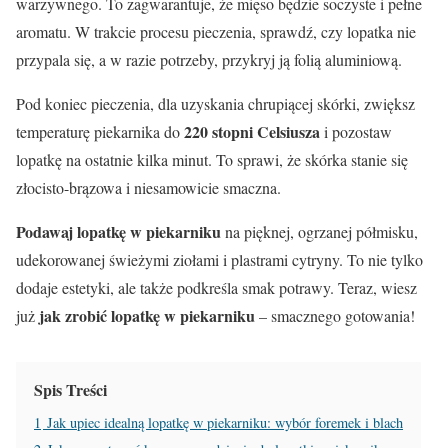
warzywnego. To zagwarantuje, że mięso będzie soczyste i pełne
aromatu. W trakcie procesu pieczenia, sprawdź, czy lopatka nie
przypala się, a w razie potrzeby, przykryj ją folią aluminiową.
Pod koniec pieczenia, dla uzyskania chrupiącej skórki, zwiększ
220 stopni Celsiusza
temperaturę piekarnika do
i pozostaw
lopatkę na ostatnie kilka minut. To sprawi, że skórka stanie się
złocisto-brązowa i niesamowicie smaczna.
Podawaj lopatkę w piekarniku
na pięknej, ogrzanej półmisku,
udekorowanej świeżymi ziołami i plastrami cytryny. To nie tylko
dodaje estetyki, ale także podkreśla smak potrawy. Teraz, wiesz
jak zrobić lopatkę w piekarniku
już
– smacznego gotowania!
Spis Treści
1
Jak upiec idealną lopatkę w piekarniku: wybór foremek i blach