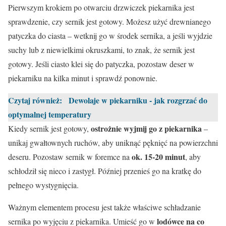
Pierwszym krokiem po otwarciu drzwiczek piekarnika jest
sprawdzenie, czy sernik jest gotowy. Możesz użyć drewnianego
patyczka do ciasta – wetknij go w środek sernika, a jeśli wyjdzie
suchy lub z niewielkimi okruszkami, to znak, że sernik jest
gotowy. Jeśli ciasto klei się do patyczka, pozostaw deser w
piekarniku na kilka minut i sprawdź ponownie.
Czytaj również:
Dewolaje w piekarniku - jak rozgrzać do
optymalnej temperatury
ostrożnie wyjmij go z piekarnika
Kiedy sernik jest gotowy,
–
unikaj gwałtownych ruchów, aby uniknąć pęknięć na powierzchni
ok. 15-20 minut
deseru. Pozostaw sernik w foremce na
, aby
schłodził się nieco i zastygł. Później przenieś go na kratkę do
pełnego wystygnięcia.
Ważnym elementem procesu jest także właściwe schładzanie
lodówce na co
sernika po wyjęciu z piekarnika. Umieść go w