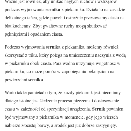
Ważne jest również, aby unikać nagłych ruchów i wstrząsów
sernika
podczas wyjmowania
z piekarnika. Działa to na zasadzie
delikatnego tańca, gdzie powoli i ostrożnie przesuwamy ciasto na
blat kuchenny. Zbyt gwałtowne ruchy mogą skutkować
pęknięciami i opadaniem ciasta.
sernika
Podczas wyjmowania
z piekarnika, możemy również
skorzystać z triku, który polega na umieszczeniu naczynia z wodą
w piekarniku obok ciasta. Para wodna utrzymuje wilgotność w
piekarniku, co może pomóc w zapobieganiu pęknięciom na
sernika
powierzchni
.
Warto także pamiętać o tym, że każdy piekarnik jest nieco inny,
dlatego istotne jest śledzenie procesu pieczenia i dostosowanie
Sernik
czasu w zależności od specyfikacji urządzenia.
powinien
być wyjmowany z piekarnika w momencie, gdy jego wierzch
nabierze złocistej barwy, a środek jest już dobrze zastygnięty.