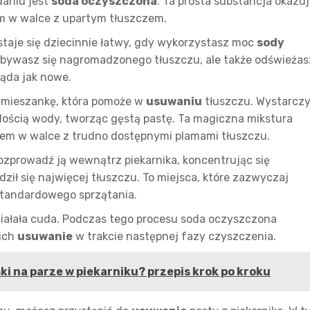
daniu jest
soda oczyszczona
. Ta prosta substancja okazu
m w walce z upartym tłuszczem.
staje się dziecinnie łatwy, gdy wykorzystasz moc
sody
ozbywasz się nagromadzonego tłuszczu, ale także odświeżas
ląda jak nowe.
 mieszankę, która pomoże w
usuwaniu
tłuszczu. Wystarcz
lością wody, tworząc gęstą pastę. Ta magiczna mikstura
em w walce z trudno dostępnymi plamami tłuszczu.
ozprowadź ją wewnątrz piekarnika, koncentrując się
ił się najwięcej tłuszczu. To miejsca, które zazwyczaj
standardowego sprzątania.
iałała cuda. Podczas tego procesu soda oczyszczona
 ich
usuwanie
w trakcie następnej fazy czyszczenia.
ki na parze w piekarniku? przepis krok po kroku