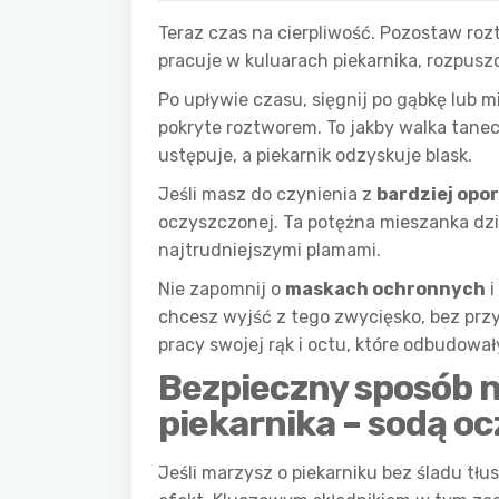
Teraz czas na cierpliwość. Pozostaw ro
pracuje w kuluarach piekarnika, rozpuszc
Po upływie czasu, sięgnij po gąbkę lub 
pokryte roztworem. To jakby walka tanec
ustępuje, a piekarnik odzyskuje blask.
Jeśli masz do czynienia z
bardziej opo
oczyszczonej. Ta potężna mieszanka dzia
najtrudniejszymi plamami.
Nie zapomnij o
maskach ochronnych
i
chcesz wyjść z tego zwycięsko, bez prz
pracy swojej rąk i octu, które odbudował
Bezpieczny sposób n
piekarnika – sodą o
Jeśli marzysz o piekarniku bez śladu tł