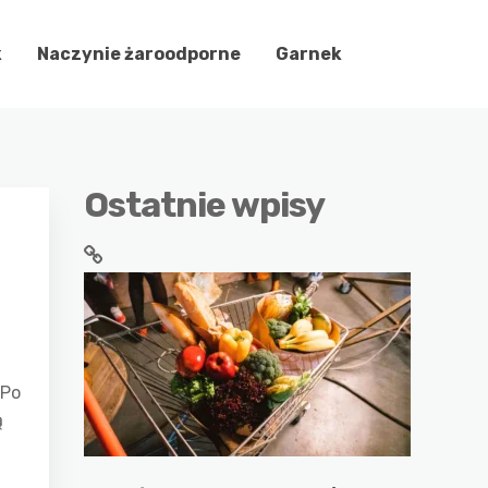
k
Naczynie żaroodporne
Garnek
Ostatnie wpisy
 Po
ą