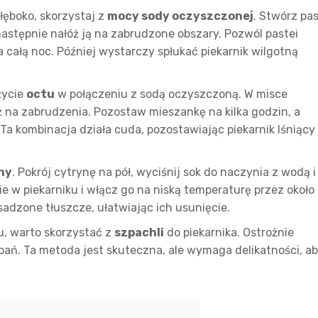
głęboko, skorzystaj z
mocy sody oczyszczonej
. Stwórz pas
astępnie nałóż ją na zabrudzone obszary. Pozwól pastei
na całą noc. Później wystarczy spłukać piekarnik wilgotną
życie
octu
w połączeniu z sodą oczyszczoną. W misce
óż na zabrudzenia. Pozostaw mieszankę na kilka godzin, a
Ta kombinacja działa cuda, pozostawiając piekarnik lśniący 
ny
. Pokrój cytrynę na pół, wyciśnij sok do naczynia z wodą i
e w piekarniku i włącz go na niską temperaturę przez około
adzone tłuszcze, ułatwiając ich usunięcie.
, warto skorzystać z
szpachli
do piekarnika. Ostrożnie
pań. Ta metoda jest skuteczna, ale wymaga delikatności, a