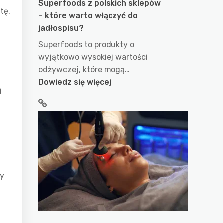
Superfoods z polskich sklepów
tę,
– które warto włączyć do
jadłospisu?
Superfoods to produkty o
wyjątkowo wysokiej wartości
odżywczej, które mogą…
:
Dowiedz się więcej
i
Superfoods
z
polskich
sklepów
–
które
warto
by
włączyć
do
jadłospisu?