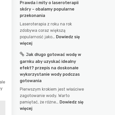
Prawda i mity o laseroterapii
skóry – obalamy popularne
przekonania
Laseroterapia z roku na rok
zdobywa coraz większą
popularność jako…
Dowiedz się
u
:
więcej
Prawda
Jak długo gotować wodę w
i
garnku aby uzyskać idealny
mity
efekt? przepis na doskonałe
o
wykorzystanie wody podczas
laseroterapii
gotowania
skóry
ale
–
by
Pierwszym krokiem jest właściwe
obalamy
zagotowanie wody. Warto
popularne
pamiętać, że różne…
Dowiedz się
przekonania
:
więcej
Jak