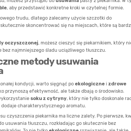
asu, możesz przystąpić do
usuwania
pasty z piekarnika. W 
ble
, aby przedstawić konkretne kroki w czytelnej formie.
wego trudu, dlatego zalecamy użycie szczotki do
skutecznie skoncentrować się na miejscach, które są bardz
dy oczyszczonej
, możesz cieszyć się piekarnikiem, który ni
je bez najmniejszego śladu uciążliwego tłuszczu.
iczne metody usuwania
a
onałej kondycji, warto sięgnąć po
ekologiczne
i
zdrowe
ko przynoszą efektywność, ale także dbają o środowisko.
wykorzystanie
soku z cytryny
, który nie tylko doskonale ra
ż dodaje charakterystycznego aromatu.
su czyszczenia piekarnika ma liczne zalety. Po pierwsze, k
do usuwania tłuszczu, rozkładając go skutecznie bez
ikaliów. To nie tylko
ekologiczne
rozwiązanie, ale także