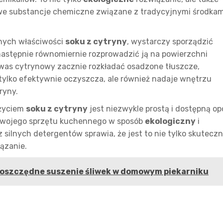
liwe substancje chemiczne związane z tradycyjnymi środkam
nnych właściwości
soku z cytryny
, wystarczy sporządzić
 następnie równomiernie rozprowadzić ją na powierzchni
was cytrynowy zacznie rozkładać osadzone tłuszcze,
e tylko efektywnie oczyszcza, ale również nadaje wnętrzu
ryny.
użyciem
soku z cytryny
jest niezwykle prostą i dostępną op
n swojego sprzętu kuchennego w sposób
ekologiczny
i
z silnych detergentów sprawia, że jest to nie tylko skuteczn
iązanie.
ooszczędne suszenie śliwek w domowym piekarniku