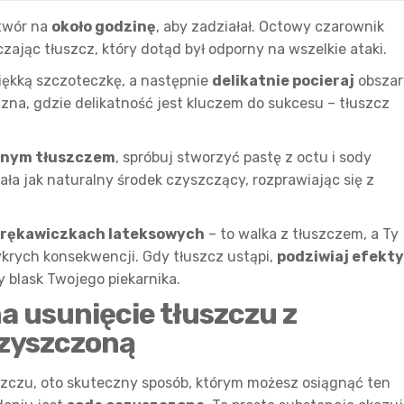
ztwór na
około godzinę
, aby zadziałał. Octowy czarownik
zając tłuszcz, który dotąd był odporny na wszelkie ataki.
miękką szczoteczkę, a następnie
delikatnie pocieraj
obszar
zna, gdzie delikatność jest kluczem do sukcesu – tłuszcz
rnym tłuszczem
, spróbuj stworzyć pastę z octu i sody
ła jak naturalny środek czyszczący, rozprawiając się z
rękawiczkach lateksowych
– to walka z tłuszczem, a Ty
ykrych konsekwencji. Gdy tłuszcz ustąpi,
podziwiaj efekty
y blask Twojego piekarnika.
a usunięcie tłuszczu z
czyszczoną
uszczu, oto skuteczny sposób, którym możesz osiągnąć ten