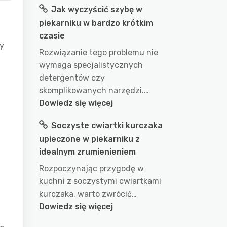
Jak wyczyścić szybę w
długo
piekarniku w bardzo krótkim
gotować
czasie
wodę
y
w
Rozwiązanie tego problemu nie
garnku
wymaga specjalistycznych
aby
detergentów czy
uzyskać
skomplikowanych narzędzi.…
idealny
:
Dowiedz się więcej
efekt?
Jak
Soczyste cwiartki kurczaka
przepis
wyczyścić
na
upieczone w piekarniku z
szybę
doskonałe
idealnym zrumienieniem
w
wykorzystanie
piekarniku
Rozpoczynając przygodę w
wody
w
kuchni z soczystymi cwiartkami
podczas
bardzo
kurczaka, warto zwrócić…
gotowania
krótkim
:
Dowiedz się więcej
czasie
Soczyste