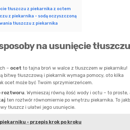
ie tłuszczu z piekarnika z octem
czu z piekarnika – sodą oczyszczoną
ania tłuszczu z piekarnika
posoby na usunięcie tłuszcz
ych –
ocet
to tajna broń w walce z tłuszczem w piekarniku!
łą bitwę tłuszczową i piekarnik wymaga pomocy, oto kilka
jak ocet może być Twoim sprzymierzeńcem.
 roztworu
. Wymieszaj równą ilość wody i octu – to proste, 
kaj
ten roztwór równomiernie po wnętrzu piekarnika. To jak
wy tłuszcz i ułatwi jego usunięcie.
piekarniku - przepis krok po kroku