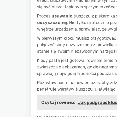
efekt. Kluczowym składnikiem w tym za
się być niezastąpionym sprzymierzeńce
Proces
usuwanie
tłuszczu z piekarnika 
oczyszczonej
. Nie tylko skutecznie p
wnętrze urządzenia, sprawiając, że wyg
W pierwszym kroku musisz przygotować
połączyć sodę oczyszczoną z niewielką i
stanie się Twoim niezawodnym narzędzi
Kiedy pasta jest gotowa, równomiernie r
zwłaszcza na obszarach, gdzie nagromadz
sprawiają najwięcej trudności podczas 
Pozostaw pastę na pewien czas, aby zdz
penetruje warstwy tłuszczu, ułatwiając
Czytaj również:
Jak podgrzać klus