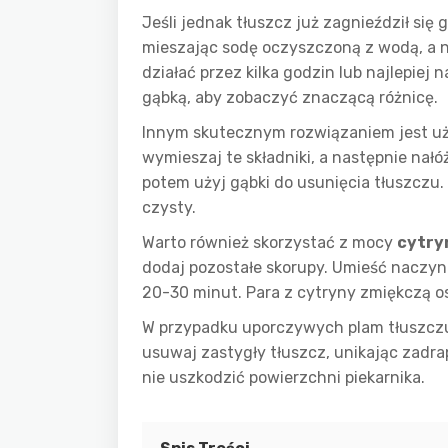
Jeśli jednak tłuszcz już zagnieździł się 
mieszając sodę oczyszczoną z wodą, a n
działać przez kilka godzin lub najlepiej 
gąbką, aby zobaczyć znaczącą różnicę.
Innym skutecznym rozwiązaniem jest u
wymieszaj te składniki, a następnie nał
potem użyj gąbki do usunięcia tłuszczu. 
czysty.
Warto również skorzystać z mocy
cytry
dodaj pozostałe skorupy. Umieść naczyni
20-30 minut. Para z cytryny zmiękczą os
W przypadku uporczywych plam tłuszczu
usuwaj zastygły tłuszcz, unikając zadra
nie uszkodzić powierzchni piekarnika.