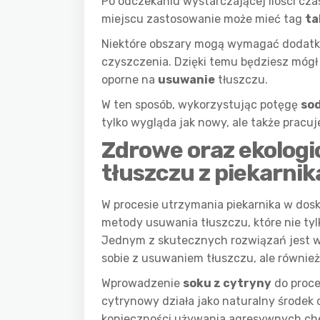
Po odczekaniu wystarczającej ilości cz
miejscu zastosowanie może mieć tag
ta
Niektóre obszary mogą wymagać dodatko
czyszczenia. Dzięki temu będziesz mógł 
oporne na
usuwanie
tłuszczu.
W ten sposób, wykorzystując potęgę
so
tylko wygląda jak nowy, ale także pracu
Zdrowe oraz ekolog
tłuszczu z piekarnik
W procesie utrzymania piekarnika w dosk
metody usuwania tłuszczu, które nie tyl
Jednym z skutecznych rozwiązań jest 
sobie z usuwaniem tłuszczu, ale równie
Wprowadzenie
soku z cytryny
do proce
cytrynowy działa jako naturalny środek 
konieczności używania agresywnych chem