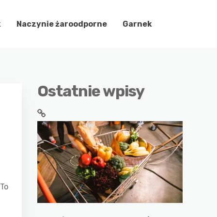
k
Naczynie żaroodporne
Garnek
Ostatnie wpisy
 To