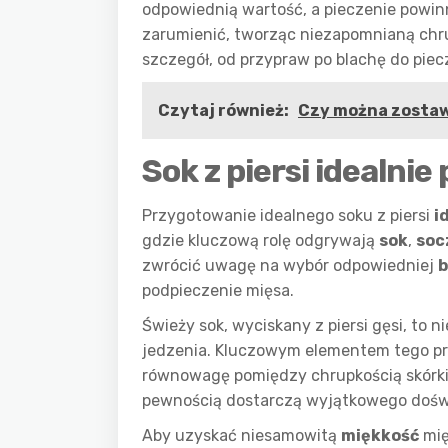
odpowiednią wartość, a pieczenie powin
zarumienić, tworząc niezapomnianą chru
szczegół, od przypraw po blachę do piec
Czytaj również:
Czy można zostawi
Sok z piersi idealnie
Przygotowanie idealnego soku z piersi
i
gdzie kluczową rolę odgrywają
sok
,
soc
zwrócić uwagę na wybór odpowiedniej
b
podpieczenie mięsa.
Świeży sok, wyciskany z piersi gęsi, to n
jedzenia. Kluczowym elementem tego pro
równowagę pomiędzy chrupkością skórki a
pewnością dostarczą wyjątkowego doświ
Aby uzyskać niesamowitą
miękkość
mię