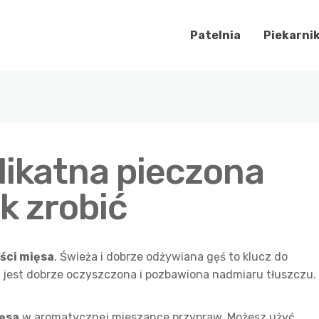
Patelnia
Piekarni
likatna pieczona
ak zrobić
ści mięsa
. Świeża i dobrze odżywiana gęś to klucz do
rś jest dobrze oczyszczona i pozbawiona nadmiaru tłuszczu.
ęsa
w aromatycznej mieszance przypraw. Możesz użyć