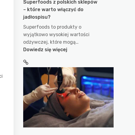
Superfoods z polskich sklepów
– które warto włączyć do
jadłospisu?
Superfoods to produkty o
wyjątkowo wysokiej wartości
odżywczej, które mogą…
:
Dowiedz się więcej
Superfoods
z
polskich
ci
sklepów
–
które
warto
włączyć
do
jadłospisu?