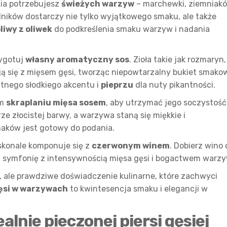
ia potrzebujesz
świeżych warzyw
– marchewki, ziemniakó
adników dostarczy nie tylko wyjątkowego smaku, ale także
liwy z oliwek
do podkreślenia smaku warzyw i nadania
zygotuj
własny aromatyczny sos
. Zioła takie jak rozmaryn,
ą się z mięsem gęsi, tworząc niepowtarzalny bukiet smako
atnego słodkiego akcentu i
pieprzu
dla nuty pikantności.
ym
skraplaniu mięsa sosem
, aby utrzymać jego soczystość 
ze złocistej barwy, a warzywa staną się miękkie i
maków jest gotowy do podania.
skonale komponuje się z
czerwonym winem
. Dobierz wino 
 symfonię z intensywnością mięsa gęsi i bogactwem warzy
d, ale prawdziwe doświadczenie kulinarne, które zachwyci
gęsi w warzywach
to kwintesencja smaku i elegancji w
alnie pieczonej piersi gęsiej