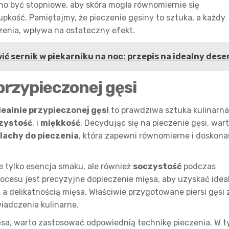
no być stopniowe, aby skóra mogła równomiernie się
pkość. Pamiętajmy, że pieczenie gęsiny to sztuka, a każdy
zenia, wpływa na ostateczny efekt.
ć sernik w piekarniku na noc: przepis na idealny dese
 przypieczonej gęsi
dealnie przypieczonej gęsi
to prawdziwa sztuka kulinarna
zystość
, i
miękkość
. Decydując się na pieczenie gęsi, war
lachy do pieczenia
, która zapewni równomierne i doskona
ie tylko esencja smaku, ale również
soczystość
podczas
cesu jest precyzyjne dopieczenie mięsa, aby uzyskać idea
 delikatnością mięsa. Właściwie przygotowane piersi gęsi 
adczenia kulinarne.
sa, warto zastosować odpowiednią technikę pieczenia. W 