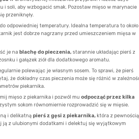
u i soli, aby wzbogacić smak. Pozostaw mięso w marynacie
ię przeniknęły.
do odpowiedniej temperatury. Idealna temperatura to około
iekarnik jest dobrze nagrzany przed umieszczeniem mięsa w
ść je na
blachę do pieczenia,
starannie układając pierś z
zosnku i gałązek ziół dla dodatkowego aromatu.
gularnie polewając je własnym sosem. To sprawi, że pierś
taj, że dokładny czas pieczenia może się różnić w zależnoś
ametrów piekarnika.
mij mięso z piekarnika i pozwól mu
odpocząć przez kilka
czystym sokom równomiernie rozprowadzić się w mięsie.
ną i delikatną
pierś z gęsi z piekarnika,
która z pewnością
ją z ulubionymi dodatkami i delektuj się wyjątkowym