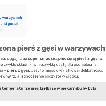
 w warzywach
ersi gęsiej
i
ona pierś z gęsi w warzywach
nia, sięgając po
super smaczną pieczoną pierś z gęsi w
je zwykłe składniki w niezwykłą ucztę dla podniebienia.
ia –
pierś z gęsi
. Jest to mięso o wyjątkowej delikatności,
 zewnątrz, a jednocześnie soczyste w środku.
ej temperaturze piec kiełbasę w piekarniku by była