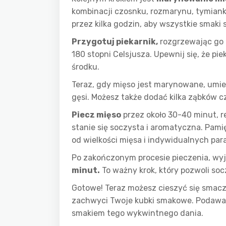
kombinacji czosnku, rozmarynu, tymiank
przez kilka godzin, aby wszystkie smaki s
Przygotuj piekarnik,
rozgrzewając go 
180 stopni Celsjusza. Upewnij się, że p
środku.
Teraz, gdy mięso jest marynowane, umie
gęsi. Możesz także dodać kilka ząbków c
Piecz mięso
przez około 30-40 minut, re
stanie się soczysta i aromatyczna. Pamię
od wielkości mięsa i indywidualnych par
Po zakończonym procesie pieczenia, wyj
minut.
To ważny krok, który pozwoli so
Gotowe! Teraz możesz cieszyć się smacz
zachwyci Twoje kubki smakowe. Podawaj 
smakiem tego wykwintnego dania.