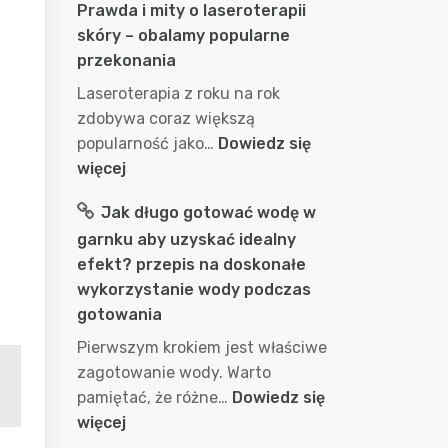
Prawda i mity o laseroterapii
skóry – obalamy popularne
przekonania
Laseroterapia z roku na rok
zdobywa coraz większą
popularność jako…
Dowiedz się
:
więcej
Prawda
Jak długo gotować wodę w
i
garnku aby uzyskać idealny
mity
efekt? przepis na doskonałe
o
wykorzystanie wody podczas
laseroterapii
gotowania
skóry
–
Pierwszym krokiem jest właściwe
obalamy
zagotowanie wody. Warto
popularne
pamiętać, że różne…
Dowiedz się
przekonania
:
więcej
Jak