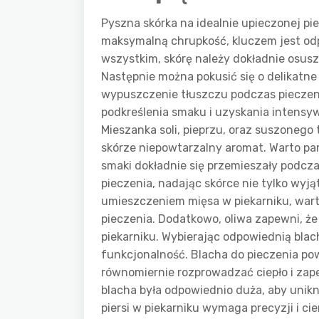
Pyszna skórka na idealnie upieczonej pie
maksymalną chrupkość, kluczem jest od
wszystkim, skórę należy dokładnie osusz
Następnie można pokusić się o delikatne
wypuszczenie tłuszczu podczas pieczenia
podkreślenia smaku i uzyskania intensy
Mieszanka soli, pieprzu, oraz suszonego
skórze niepowtarzalny aromat. Warto pa
smaki dokładnie się przemieszały podcza
pieczenia, nadając skórce nie tylko wyj
umieszczeniem mięsa w piekarniku, warto
pieczenia. Dodatkowo, oliwa zapewni, ż
piekarniku. Wybierając odpowiednią blach
funkcjonalność. Blacha do pieczenia po
równomiernie rozprowadzać ciepło i zape
blacha była odpowiednio duża, aby unikną
piersi w piekarniku wymaga precyzji i c