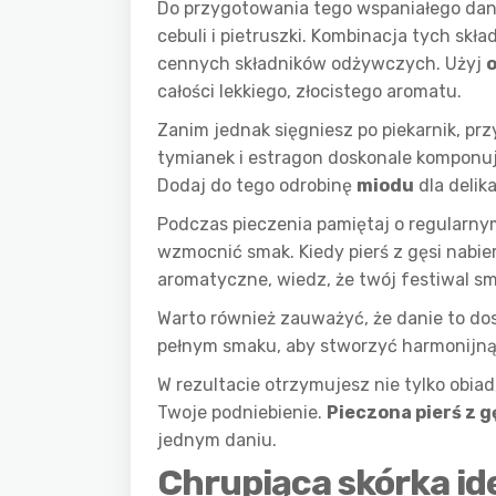
Do przygotowania tego wspaniałego dan
cebuli i pietruszki. Kombinacja tych skł
cennych składników odżywczych. Użyj
o
całości lekkiego, złocistego aromatu.
Zanim jednak sięgniesz po piekarnik, pr
tymianek i estragon doskonale komponuj
Dodaj do tego odrobinę
miodu
dla delik
Podczas pieczenia pamiętaj o regularn
wzmocnić smak. Kiedy pierś z gęsi nabier
aromatyczne, wiedz, że twój festiwal s
Warto również zauważyć, że danie to do
pełnym smaku, aby stworzyć harmonijną
W rezultacie otrzymujesz nie tylko obia
Twoje podniebienie.
Pieczona pierś z 
jednym daniu.
Chrupiąca skórka ide