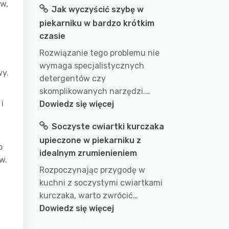
w,
Jak wyczyścić szybę w
długo
piekarniku w bardzo krótkim
gotować
czasie
wodę
w
Rozwiązanie tego problemu nie
garnku
wymaga specjalistycznych
wy.
aby
detergentów czy
uzyskać
skomplikowanych narzędzi.…
idealny
i
:
Dowiedz się więcej
efekt?
Jak
Soczyste cwiartki kurczaka
przepis
wyczyścić
na
upieczone w piekarniku z
szybę
o
doskonałe
idealnym zrumienieniem
w
w.
wykorzystanie
piekarniku
Rozpoczynając przygodę w
wody
w
kuchni z soczystymi cwiartkami
podczas
bardzo
kurczaka, warto zwrócić…
gotowania
krótkim
:
Dowiedz się więcej
czasie
Soczyste