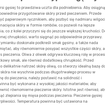
rsi gęsiej to prawdziwa uczta dla podniebienia. Aby osiągn
powiednie przygotowanie skóry przed pieczeniem. Przede
yć papierowym ręcznikiem, aby pozbyć się nadmiaru wilgoci
 nacięcia skóry w formie rombów, co pozwoli na lepsze
, co z kolei przyczyni się do jeszcze większej kruchości. D
wnej chrupkości, warto sięgnąć po odpowiednie przyprawy.
 tymianku doskonale podkreśli smak gęsiny, a także nada
miętać, aby równomiernie posypać wszystkie części skóry, 
s pieczenia. Oliwa z oliwek odgrywa kluczową rolę w proces
ątkowy smak, ale również dodatkową chrupkość. Przed
 delikatnie natrzeć skórę oliwą, co stworzy idealną bazę d
e skóra nie wyschnie podczas długotrwałego procesu w
ę do pieczenia, należy postawić na solidność i
winna być wykonana z wysokiej jakości materiałów, aby
wnić równomierne pieczenie skóry. Istotne jest również, ab
ć zlepiania się mięsa podczas pieczenia. Pieczenie gęsiej
ierpliwości. Temperatura powinna być ustawiona na