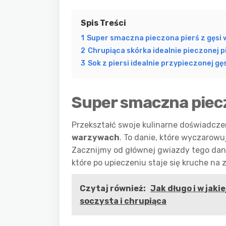
Spis Treści
1
Super smaczna pieczona pierś z gęsi
2
Chrupiąca skórka idealnie pieczonej pi
3
Sok z piersi idealnie przypieczonej gęs
Super smaczna piecz
Przekształć swoje kulinarne doświadcze
warzywach
. To danie, które wyczarowu
Zacznijmy od głównej gwiazdy tego dan
które po upieczeniu staje się kruche na
Czytaj również:
Jak długo i w jaki
soczysta i chrupiąca