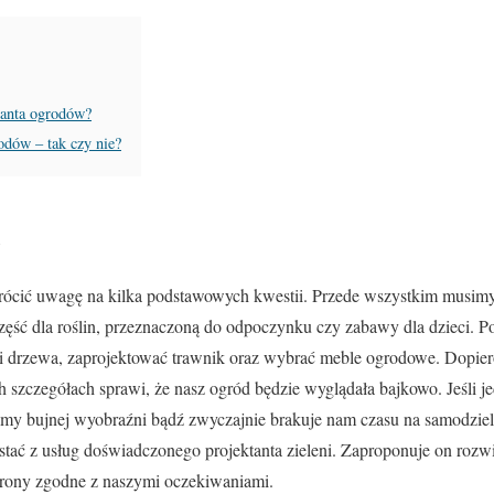
ktanta ogrodów?
odów – tak czy nie?
i
rócić uwagę na kilka podstawowych kwestii. Przede wszystkim musi
 część dla roślin, przeznaczoną do odpoczynku czy zabawy dla dzieci. 
 i drzewa, zaprojektować trawnik oraz wybrać meble ogrodowe. Dopie
 szczegółach sprawi, że nasz ogród będzie wyglądała bajkowo. Jeśli 
my bujnej wyobraźni bądź zwyczajnie brakuje nam czasu na samodziel
ać z usług doświadczonego projektanta zieleni. Zaproponuje on rozwią
strony zgodne z naszymi oczekiwaniami.