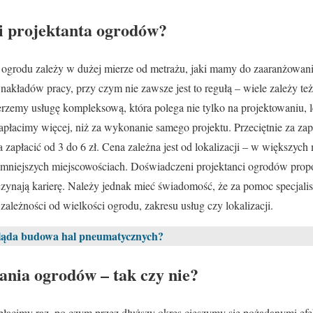
gi projektanta ogrodów?
a ogrodu zależy w dużej mierze od metrażu, jaki mamy do zaaranżowan
akładów pracy, przy czym nie zawsze jest to regułą – wiele zależy też 
erzemy usługę kompleksową, która polega nie tylko na projektowaniu,
apłacimy więcej, niż za wykonanie samego projektu. Przeciętnie za za
zapłacić od 3 do 6 zł. Cena zależna jest od lokalizacji – w większych
mniejszych miejscowościach. Doświadczeni projektanci ogrodów prop
oczynają karierę. Należy jednak mieć świadomość, że za pomoc specjalis
ależności od wielkości ogrodu, zakresu usług czy lokalizacji.
ląda budowa hal pneumatycznych?
ania ogrodów – tak czy nie?
łacimy raz, po czym przez dłuższy okres cieszymy się pożądanymi efekt