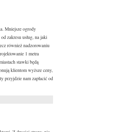
ia. Mniejsze ogrody
od zakresu usług, na jaki
 lecz również nadzorowaniu
projektowanie 1 metra
 miastach stawki będą
onują klientom wyższe ceny,
ty przyjdzie nam zapłacić od
ami. Z drugiej strony, nie