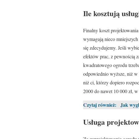
Ile kosztują usłu
Finalny koszt projektowani
wymagają nieco mniejszych n
się zdecydujemy. Jeśli wybi
efektów prac, z pewnością z
kwadratowego ogrodu trzeba 
odpowiednio wyższe, niż w 
niż ci, którzy dopiero rozp
2000 do nawet 10 000 zł, w z
Czytaj również:
Jak wyg
Usługa projektow
Za zaprojektowanie ogrodu p