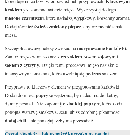
Kluczowym
której tajemnica tkwi w odpowiednich przyprawach.
krokiem
jest staranne natarcie mięsa. Wykorzystaj do tego
mielone czarnuszki
, które nadadzą wyjątkowy, korzenny aromat.
świeżo zmielony pieprz
Dodaj również
, aby wzmocnić smak
mięsa.
marynowanie karkówki
Szczególną uwagę należy zwrócić na
.
czosnkiem
sosem sojowym
Zanurz mięso w mieszance z
,
i
sokiem z cytryny
. Dzięki temu procesowi, mięso nasiąknie
intensywnymi smakami, które uwolnią się podczas smażenia.
Przyprawy to kluczowy element w przygotowaniu karkówki.
paprykę wędzoną
Dodaj do mięsa
, by nadać mu delikatny,
słodkiej papryce
dymny posmak. Nie zapomnij o
, która doda
potrójną warstwę smakową. Jeśli lubisz odrobinę pikantności,
dodaj chili
– ale pamiętaj, żeby nie przesadzić.
Czytaj również:
Jak usmażyć kurczaka na patelni