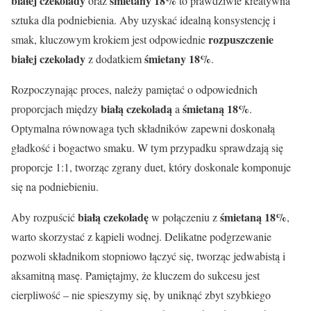
białej czekolady
śmietany 18%
oraz
to prawdziwie kreatywna
sztuka dla podniebienia. Aby uzyskać idealną konsystencję i
rozpuszczenie
smak, kluczowym krokiem jest odpowiednie
białej czekolady
śmietany 18%
z dodatkiem
.
Rozpoczynając proces, należy pamiętać o odpowiednich
białą czekoladą
śmietaną 18%
proporcjach między
a
.
Optymalna równowaga tych składników zapewni doskonałą
gładkość i bogactwo smaku. W tym przypadku sprawdzają się
proporcje 1:1, tworząc zgrany duet, który doskonale komponuje
się na podniebieniu.
białą czekoladę
śmietaną 18%
Aby rozpuścić
w połączeniu z
,
warto skorzystać z kąpieli wodnej. Delikatne podgrzewanie
pozwoli składnikom stopniowo łączyć się, tworząc jedwabistą i
aksamitną masę. Pamiętajmy, że kluczem do sukcesu jest
cierpliwość – nie spieszymy się, by uniknąć zbyt szybkiego