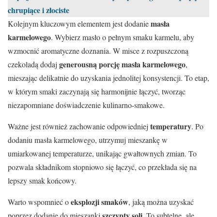
chrupiące i złociste
masła
Kolejnym kluczowym elementem jest dodanie
karmelowego
. Wybierz masło o pełnym smaku karmelu, aby
wzmocnić aromatyczne doznania. W misce z rozpuszczoną
generousną porcję masła karmelowego
czekoladą dodaj
,
mieszając delikatnie do uzyskania jednolitej konsystencji. To etap,
w którym smaki zaczynają się harmonijnie łączyć, tworząc
niezapomniane doświadczenie kulinarno-smakowe.
temperatury
Ważne jest również zachowanie odpowiedniej
. Po
dodaniu masła karmelowego, utrzymuj mieszankę w
umiarkowanej temperaturze, unikając gwałtownych zmian. To
pozwala składnikom stopniowo się łączyć, co przekłada się na
lepszy smak końcowy.
eksplozji smaków
Warto wspomnieć o
, jaką można uzyskać
szczypty soli
poprzez dodanie do mieszanki
. To subtelne, ale