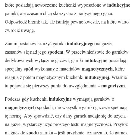
indukcyjne
które posiadają nowoczesne kuchenki wyposażone w
palniki, ale czasami chcą skorzystać z tradycyjnego gazu.
Odpowiedź brzmi: tak, ale istnieją pewne kwestie, na które warto
zwrócić uwagę.
indukcyjnego
Zanim postanowisz użyć garnka
na gazie,
spodem
zastanów się nad jego
. W przeciwnieństwie do garnków
indukcyjne
dedykowanych wyłącznie gazowi, garnki
posiadają
spód
magnetycznych
specjalny
wykonany z materiałów
, które
indukcyjnej
reagują z polem magnetycznym kuchenki
. Właśnie
magnetyzm
tu pojawia się pierwszy punkt do uwzględnienia –
.
indukcyjne
Podczas gdy kuchenki
wymagają garnków o
magnetycznych
spodach, nie wszystkie garnki gazowe spełniają
tę normę. Aby sprawdzić, czy dany garnek nadaje się do użycia
na gazie, wystarczy użyć prostego testu magnetyczności. Przyłóż
spodu
magnes do
garnka – jeśli przylgnie, oznacza to, że garnek