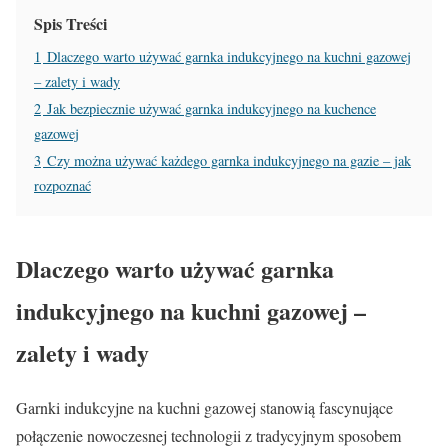
Spis Treści
1
Dlaczego warto używać garnka indukcyjnego na kuchni gazowej
– zalety i wady
2
Jak bezpiecznie używać garnka indukcyjnego na kuchence
gazowej
3
Czy można używać każdego garnka indukcyjnego na gazie – jak
rozpoznać
Dlaczego warto używać garnka
indukcyjnego na kuchni gazowej –
zalety i wady
Garnki indukcyjne na kuchni gazowej stanowią fascynujące
połączenie nowoczesnej technologii z tradycyjnym sposobem