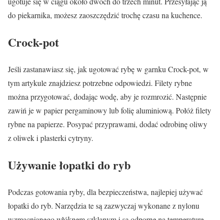
ugotuje się w ciągu około dwóch do trzech minut. Przesyłając ją
do piekarnika, możesz zaoszczędzić trochę czasu na kuchence.
Crock-pot
Jeśli zastanawiasz się, jak ugotować rybę w garnku Crock-pot, w
tym artykule znajdziesz potrzebne odpowiedzi. Filety rybne
można przygotować, dodając wodę, aby je rozmrozić. Następnie
zawiń je w papier pergaminowy lub folię aluminiową. Połóż filety
rybne na papierze. Posypać przyprawami, dodać odrobinę oliwy
z oliwek i plasterki cytryny.
Używanie łopatki do ryb
Podczas gotowania ryby, dla bezpieczeństwa, najlepiej używać
łopatki do ryb. Narzędzia te są zazwyczaj wykonane z nylonu
wzmacnianego włóknem szklanym i są odporne na temperaturę