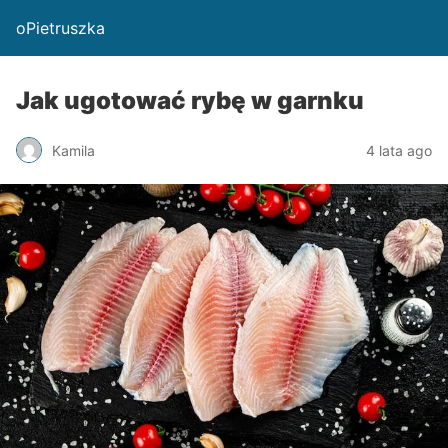
oPietruszka
Jak ugotować rybę w garnku
Kamila
4 lata ago