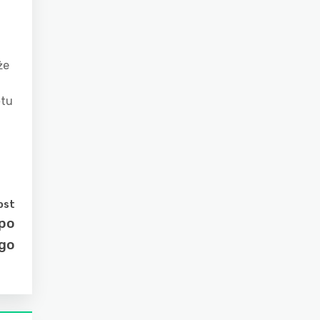
że
ętu
ost
 po
ego