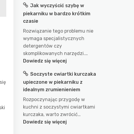
Jak wyczyścić szybę w
długo
piekarniku w bardzo krótkim
gotować
czasie
wodę
w
Rozwiązanie tego problemu nie
garnku
wymaga specjalistycznych
aby
detergentów czy
uzyskać
skomplikowanych narzędzi.…
idealny
:
Dowiedz się więcej
efekt?
Jak
Soczyste cwiartki kurczaka
przepis
wyczyścić
na
się
upieczone w piekarniku z
szybę
doskonałe
idealnym zrumienieniem
w
wykorzystanie
piekarniku
Rozpoczynając przygodę w
wody
w
kuchni z soczystymi cwiartkami
ski
podczas
bardzo
kurczaka, warto zwrócić…
gotowania
krótkim
:
Dowiedz się więcej
czasie
Soczyste