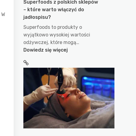
Superfoods z polskich sklepów
– które warto włączyć do
. W
jadłospisu?
Superfoods to produkty o
wyjątkowo wysokiej wartości
odżywczej, które mogą…
:
Dowiedz się więcej
Superfoods
z
polskich
sklepów
–
które
warto
włączyć
do
jadłospisu?