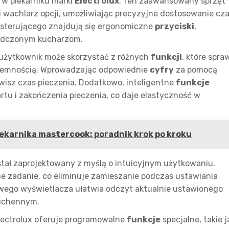
 w piekarniku marki
Electrolux
. Ten zaawansowany sprzęt
 wachlarz opcji, umożliwiając precyzyjne dostosowanie cz
 sterującego znajdują się ergonomiczne
przyciski
,
iadczonym kucharzom.
, użytkownik może skorzystać z różnych
funkcji
, które spraw
yjemnością. Wprowadzając odpowiednie
cyfry
za pomocą
isz czas pieczenia. Dodatkowo, inteligentne
funkcje
tu i zakończenia pieczenia, co daje elastyczność w
iekarnika mastercook: poradnik krok po kroku
ostał zaprojektowany z myślą o intuicyjnym użytkowaniu.
e zadanie, co eliminuje zamieszanie podczas ustawiania
wego wyświetlacza ułatwia odczyt aktualnie ustawionego
kuchennym.
Electrolux oferuje programowalne
funkcje
specjalne, takie j