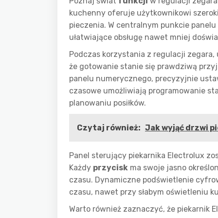
Poznaj świat
funkcji
w regulacji zegara
kuchenny oferuje użytkownikowi szeroki
pieczenia. W centralnym punkcie panelu
ułatwiające obsługę nawet mniej dośw
Podczas korzystania z regulacji zegara
że gotowanie stanie się prawdziwą prz
panelu numerycznego, precyzyjnie ustaw
czasowe umożliwiają programowanie star
planowaniu posiłków.
Czytaj również:
Jak wyjąć drzwi p
Panel sterujący piekarnika Electrolux z
Każdy
przycisk
ma swoje jasno określon
czasu. Dynamiczne podświetlenie cyfro
czasu, nawet przy słabym oświetleniu 
Warto również zaznaczyć, że piekarnik 