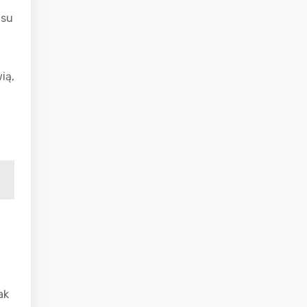
asu
ią,
ak