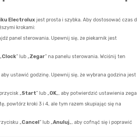
iku Electrolux
jest prosta i szybka. Aby dostosować czas 
ższymi krokami:
jdź panel sterowania. Upewnij się, że piekarnik jest
„
Clock
” lub „
Zegar
” na panelu sterowania. Wciśnij ten
aby ustawić godzinę. Upewnij się, że wybrana godzina jest
przycisk „
Start
” lub „
OK
„, aby potwierdzić ustawienia zega
, powtórz kroki 3 i 4, ale tym razem skupiając się na
rzycisku „
Cancel
” lub „
Anuluj
„, aby cofnąć się i poprawić