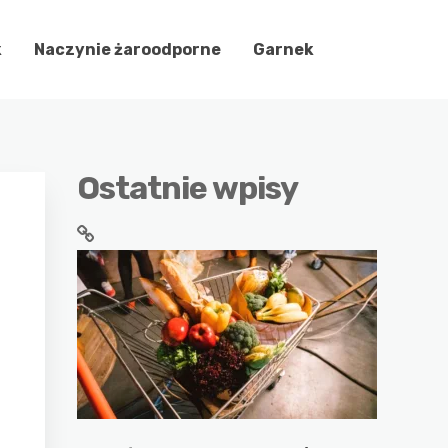
k
Naczynie żaroodporne
Garnek
Ostatnie wpisy