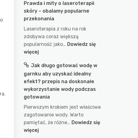
Prawda i mity o laseroterapii
skóry – obalamy popularne
przekonania
do
Laseroterapia z roku na rok
zdobywa coraz większą
popularność jako…
Dowiedz się
:
więcej
Prawda
Jak długo gotować wodę w
i
garnku aby uzyskać idealny
mity
efekt? przepis na doskonałe
o
wykorzystanie wody podczas
laseroterapii
ra.
gotowania
skóry
–
Pierwszym krokiem jest właściwe
obalamy
zagotowanie wody. Warto
popularne
pamiętać, że różne…
Dowiedz się
przekonania
:
więcej
Jak