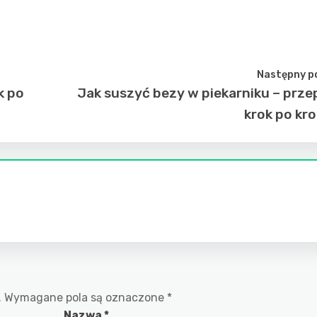
Następny p
k po
Jak suszyć bezy w piekarniku – prze
krok po kr
.
Wymagane pola są oznaczone
*
Nazwa
*