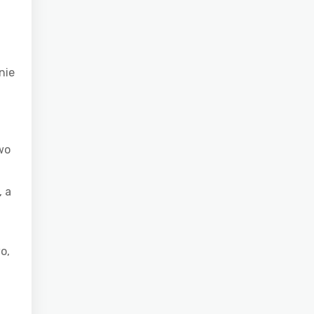
nie
wo
, a
o,