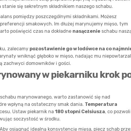
a stanie się sekretnym składnikiem naszego schabu.
alans pomiędzy poszczególnymi składnikami. Możesz
 preferencji smakowych. Im dłużej marynujemy mięso, tym
warto poświęcić czas na dokładne
nasączenie
schabu nasz
iku, zalecamy
pozostawienie go w lodówce na co najmni
marynaty wniknąć głęboko w mięso, nadając mu niepowtarza
ią zachwyci domowników i gości.
rynowany w piekarniku krok p
 schabu marynowanego, warto zastanowić się nad
tóre wpłyną na ostateczny smak dania.
Temperatura
cesu. Ustaw piekarnik na
180 stopni Celsiusza
, co pozwoli
wując soczystość w środku.
Aby osiągnąć idealną konsystencję mięsa, piecz schab prze