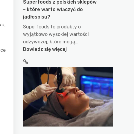
Superfoods z polskich sklepów
– które warto włączyć do
jadłospisu?
ku,
Superfoods to produkty o
wyjątkowo wysokiej wartości
odżywczej, które mogą…
:
Dowiedz się więcej
sce
Superfoods
z
polskich
sklepów
–
które
warto
włączyć
do
jadłospisu?