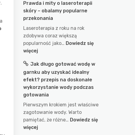
y
.
Prawda i mity o laseroterapii
skóry – obalamy popularne
przekonania
a
Laseroterapia z roku na rok
b
zdobywa coraz większą
popularność jako…
Dowiedz się
:
więcej
Prawda
Jak długo gotować wodę w
i
garnku aby uzyskać idealny
mity
efekt? przepis na doskonałe
o
wykorzystanie wody podczas
laseroterapii
gotowania
skóry
–
Pierwszym krokiem jest właściwe
obalamy
zagotowanie wody. Warto
popularne
pamiętać, że różne…
Dowiedz się
przekonania
:
więcej
Jak