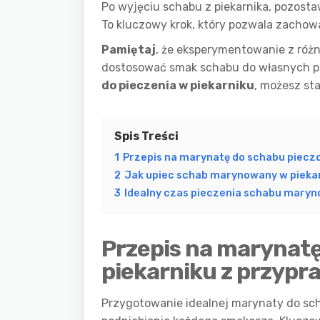
Po wyjęciu schabu z piekarnika, pozosta
To kluczowy krok, który pozwala zachow
Pamiętaj
, że eksperymentowanie z róż
dostosować smak schabu do własnych pre
do pieczenia w piekarniku
, możesz st
Spis Treści
1
Przepis na marynatę do schabu pieczo
2
Jak upiec schab marynowany w piekar
3
Idealny czas pieczenia schabu maryn
Przepis na marynat
piekarniku z przypra
Przygotowanie idealnej marynaty do sch