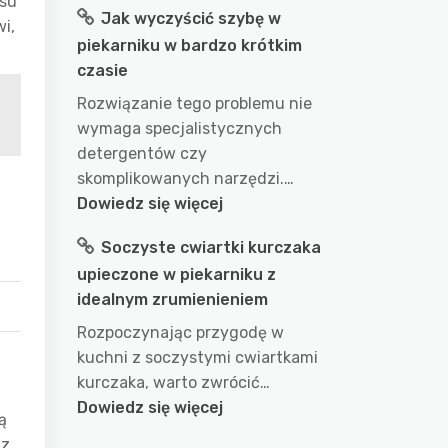
ęsu
Jak wyczyścić szybę w
długo
i,
piekarniku w bardzo krótkim
gotować
czasie
wodę
w
Rozwiązanie tego problemu nie
garnku
wymaga specjalistycznych
aby
detergentów czy
uzyskać
skomplikowanych narzędzi.…
idealny
:
Dowiedz się więcej
efekt?
Jak
Soczyste cwiartki kurczaka
przepis
wyczyścić
na
upieczone w piekarniku z
szybę
doskonałe
idealnym zrumienieniem
w
wykorzystanie
piekarniku
Rozpoczynając przygodę w
wody
w
kuchni z soczystymi cwiartkami
podczas
bardzo
kurczaka, warto zwrócić…
gotowania
krótkim
:
Dowiedz się więcej
ą
czasie
Soczyste
 z