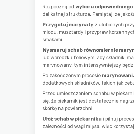
Rozpocznij od
wyboru odpowiedniego
delikatnej strukturze. Pamiętaj, że ja
Przygotuj marynatę
z ulubionych przy
miodu, musztardy i przypraw korzennych
smakami.
Wysmaruj schab równomiernie mary
lub woreczku foliowym, aby składniki ma
marynowany, tym intensywniejszy będzi
Po zakończonym procesie
marynowani
dodatkowych składników, takich jak ceb
Przed umieszczeniem schabu w piekarn
się, że piekarnik jest dostatecznie nagr
skórkę na powierzchni.
Ułóż schab w piekarniku
i pilnuj proce
zależności od wagi mięsa, więc korzyst