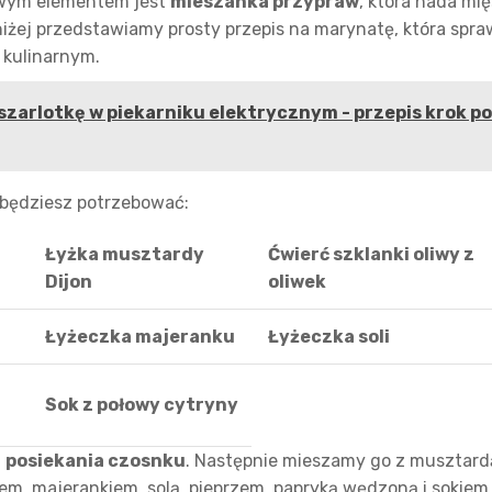
owym elementem jest
mieszanka przypraw
, która nada mi
iżej przedstawiamy prosty przepis na marynatę, która spraw
 kulinarnym.
 szarlotkę w piekarniku elektrycznym - przepis krok po
 będziesz potrzebować:
Łyżka musztardy
Ćwierć szklanki oliwy z
Dijon
oliwek
Łyżeczka majeranku
Łyżeczka soli
Sok z połowy cytryny
d
posiekania czosnku
. Następnie mieszamy go z musztard
iem, majerankiem, solą, pieprzem, papryką wędzoną i sokiem