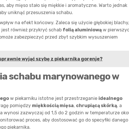
as, aby mięso stało się miękkie i aromatyczne. Warto jednak
 aby uniknąć przesuszenia schabu.
pływ na efekt końcowy. Zaleca się użycie głębokiej blachy
 jest również przykryć schab
folią aluminiową
w pierwszy
 pomoże zabezpieczyć przed zbyt szybkim wysuszeniem
 sprawnie wyjąć szybę z piekarnika gorenje?
enia schabu marynowanego w
nego
w piekarniku istotne jest przestrzeganie
idealnego
owagę pomiędzy
miękkością mięsa
,
chrupiącą skórką
, a
ia wynosi zazwyczaj od 1,5 do 2 godzin w temperaturze oko
monitorować proces, aby dostosować go do specyfiki danego
go piekarnika.