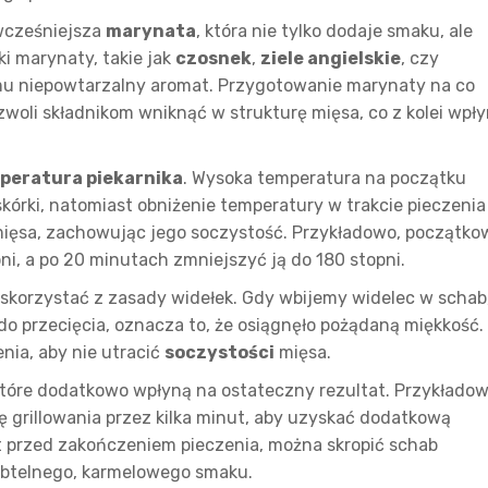
wcześniejsza
marynata
, która nie tylko dodaje smaku, ale
ki marynaty, takie jak
czosnek
,
ziele angielskie
, czy
 mu niepowtarzalny aromat. Przygotowanie marynaty na co
woli składnikom wniknąć w strukturę mięsa, co z kolei wpły
peratura piekarnika
. Wysoka temperatura na początku
skórki, natomiast obniżenie temperatury w trakcie pieczenia
mięsa, zachowując jego soczystość. Przykładowo, początko
i, a po 20 minutach zmniejszyć ją do 180 stopni.
 skorzystać z zasady widełek. Gdy wbijemy widelec w schab
e do przecięcia, oznacza to, że osiągnęło pożądaną miękkość.
nia, aby nie utracić
soczystości
mięsa.
 które dodatkowo wpłyną na ostateczny rezultat. Przykładow
 grillowania przez kilka minut, aby uzyskać dodatkową
ut przed zakończeniem pieczenia, można skropić schab
ubtelnego, karmelowego smaku.