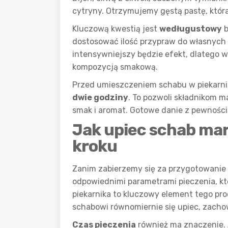
cytryny. Otrzymujemy gęstą pastę, któr
Kluczową kwestią jest
wedługustowy
b
dostosować ilość przypraw do własnych
intensywniejszy będzie efekt, dlatego 
kompozycją smakową.
Przed umieszczeniem schabu w piekarn
dwie godziny
. To pozwoli składnikom 
smak i aromat. Gotowe danie z pewnośc
Jak upiec schab ma
kroku
Zanim zabierzemy się za przygotowanie
odpowiednimi parametrami pieczenia, k
piekarnika to kluczowy element tego pro
schabowi równomiernie się upiec, zacho
Czas pieczenia
również ma znaczenie. 