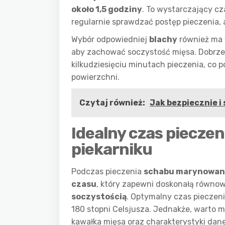
około 1,5 godziny
. To wystarczający cz
regularnie sprawdzać postęp pieczenia,
Wybór odpowiedniej
blachy
również ma w
aby zachować soczystość mięsa. Dobrze
kilkudziesięciu minutach pieczenia, co
powierzchni.
Czytaj również:
Jak bezpiecznie i
Idealny czas piecz
piekarniku
Podczas pieczenia
schabu marynowa
czasu
, który zapewni doskonałą równ
soczystością
. Optymalny czas pieczen
180 stopni Celsjusza. Jednakże, warto 
kawałka mięsa oraz charakterystyki dane