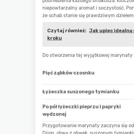
podniebienia każdego smakosza. Klucz
niepowtarzalny aromat i soczystość. Pon
że schab stanie się prawdziwym dziełem
Czytaj również:
Jak upiec idealną
kroku
Do stworzenia tej wyjątkowej marynaty
Pięć ząbków czosnku
Łyżeczka suszonego tymianku
Po pół łyżeczki pieprzu i papryki
wędzonej
Przygotowanie marynaty zaczyna się o
Dijon, oliwą z oliwek, suszonym tymiank