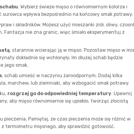
 schabu
. Wybierz świeże mięso o równomiernym kolorze i
kość surowca wpływa bezpośrednio na końcowy smak potrawy.
praw i składników. Możesz użyć mieszanki ziół, oliwy, czosn
. Fantazja nie zna granic, więc śmiało eksperymentuj z
natą
, starannie wcierając ją w mięso. Pozostaw mięso w mi
rynaty dokładnie się wchłonęły. Im dłużej schab będzie
e jego smak.
a
, schab umieść w naczyniu żaroodpornym. Dodaj kilka
ula, marchew, lub ziemniaki, aby wzbogacić smak potrawy.
iku,
rozgrzej go do odpowiedniej temperatury
. Upewnij
zany, aby mięso równomiernie się upiekło, tworząc złocistą
su pieczenia. Pamiętaj, że czas pieczenia może się różnić w
aj z termometru mięsnego, aby sprawdzić gotowość.