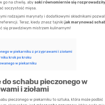
w go na chwilę, aby
soki równomiernie się rozprowadził
ać soczystość mięsa.
nymi rodzajami marynaty i dodatkowymi składnikami pozwal
ferencji. Teraz, kiedy znasz tajniki
jak marynować scha
ać się prawdziwym mistrzem kulinarnym!
nego w piekarniku z przyprawami i ziołami
niku krok po kroku
owanego w piekarniku
ę do schabu pieczonego w
wami i ziołami
abu pieczonego w piekarniku to sztuka, która może podbić