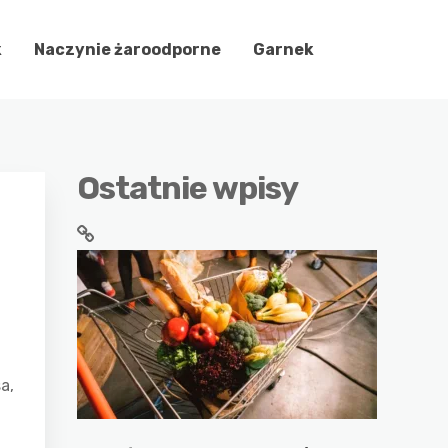
k
Naczynie żaroodporne
Garnek
Ostatnie wpisy
a,