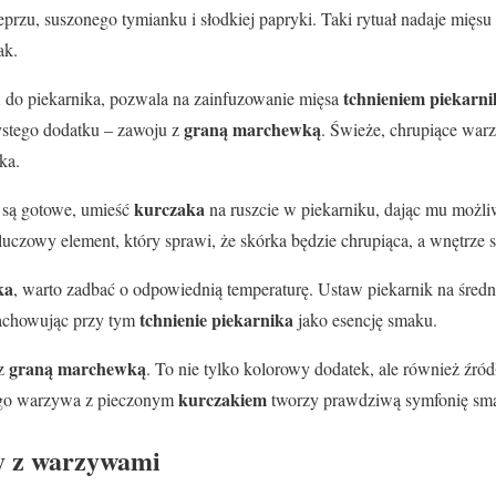
ieprzu, suszonego tymianku i słodkiej papryki. Taki rytuał nadaje mięs
ak.
tchnieniem piekarni
i do piekarnika, pozwala na zainfuzowanie mięsa
graną marchewką
ystego dodatku – zawoju z
. Świeże, chrupiące war
ka.
kurczaka
i są gotowe, umieść
na ruszcie w piekarniku, dając mu możl
luczowy element, który sprawi, że skórka będzie chrupiąca, a wnętrze 
ka
, warto zadbać o odpowiednią temperaturę. Ustaw piekarnik na średn
tchnienie piekarnika
zachowując przy tym
jako esencję smaku.
graną marchewką
 z
. To nie tylko kolorowy dodatek, ale również źród
kurczakiem
tego warzywa z pieczonym
tworzy prawdziwą symfonię sm
y z warzywami