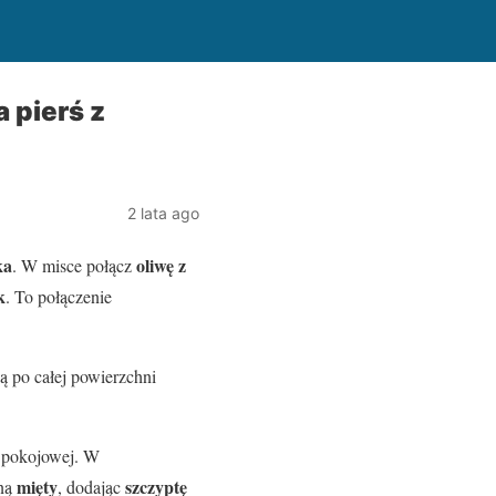
 pierś z
2 lata ago
ka
oliwę z
. W misce połącz
k
. To połączenie
ą po całej powierzchni
e pokojowej. W
mięty
szczyptę
ną
, dodając