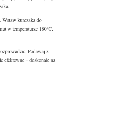
zaka.
. Wstaw kurczaka do
inut w temperaturze 180°C,
 rozprowadzić. Podawaj z
le efektowne – doskonałe na