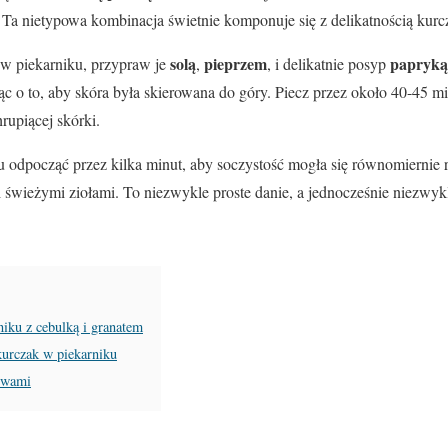
 Ta nietypowa kombinacja świetnie komponuje się z delikatnością kurc
solą
pieprzem
papryką
w piekarniku, przypraw je
,
, i delikatnie posyp
ąc o to, aby skóra była skierowana do góry. Piecz przez około 40-45 m
hrupiącej skórki.
u odpocząć przez kilka minut, aby soczystość mogła się równomiernie
świeżymi ziołami. To niezwykle proste danie, a jednocześnie niezwyk
niku z cebulką i granatem
kurczak w piekarniku
ywami