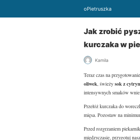
oPietruszka
Jak zrobić pys
kurczaka w pi
Kamila
Teraz czas na przygotowani
oliwek
sok z cytry
, świeży
intensywnych smaków wniesi
Przełóż kurczaka do woreczk
mięsa. Pozostaw na minimum
Przed rozgrzaniem piekarni
międzyczasie, przygotuj nas