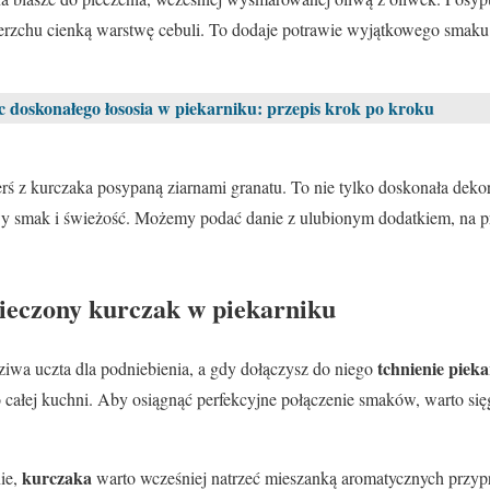
erzchu cienką warstwę cebuli. To dodaje potrawie wyjątkowego smak
c doskonałego łososia w piekarniku: przepis krok po kroku
rś z kurczaka posypaną ziarnami granatu. To nie tylko doskonała dekor
y smak i świeżość. Możemy podać danie z ulubionym dodatkiem, na p
ieczony kurczak w piekarniku
tchnienie piek
iwa uczta dla podniebienia, a gdy dołączysz do niego
o całej kuchni. Aby osiągnąć perfekcyjne połączenie smaków, warto się
kurczaka
ie,
warto wcześniej natrzeć mieszanką aromatycznych przy