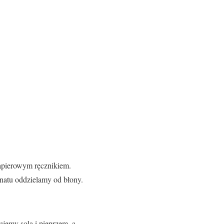
papierowym ręcznikiem.
anatu oddzielamy od błony.
jemy solą i pieprzem, a