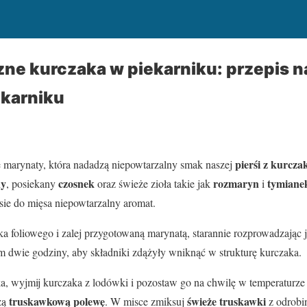
zne kurczaka w piekarniku: przepis na
ekarniku
pierśi z kurcza
e marynaty, która nadadzą niepowtarzalny smak naszej
ny
czosnek
rozmaryn
tymiane
, posiekany
oraz świeże zioła takie jak
i
e do mięsa niepowtarzalny aromat.
a foliowego i zalej przygotowaną marynatą, starannie rozprowadzając j
 dwie godziny, aby składniki zdążyły wniknąć w strukturę kurczaka.
ka, wyjmij kurczaka z lodówki i pozostaw go na chwilę w temperaturz
truskawkową polewę
świeże truskawki
zą
. W misce zmiksuj
z odrobi