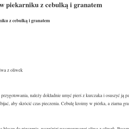
 w piekarniku z cebulką i granatem
niku z cebulką i granatem
liwa z oliwek
przygotowania, należy dokładnie umyć pierś z kurczaka i osuszyć ją 
bijać, aby skrócić czas pieczenia. Cebulę kroimy w piórka, a ziarna gr
a blasze do pieczenia, wcześniej wysmarowanej oliwą z oliwek. Posypu