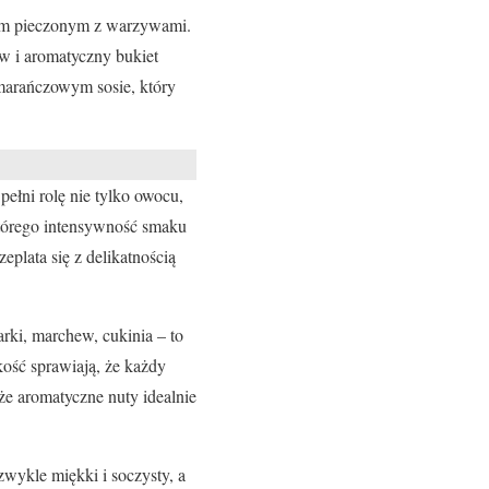
iem pieczonym z warzywami.
w i aromatyczny bukiet
omarańczowym sosie, który
 pełni rolę nie tylko owocu,
którego intensywność smaku
plata się z delikatnością
arki, marchew, cukinia – to
kość sprawiają, że każdy
że aromatyczne nuty idealnie
ezwykle miękki i soczysty, a