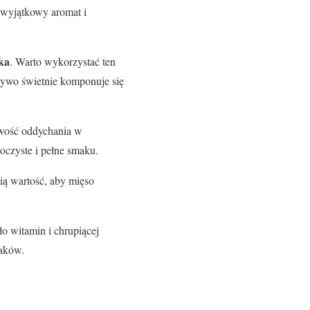
u wyjątkowy aromat i
ka
. Warto wykorzystać ten
zywo świetnie komponuje się
iwość oddychania w
soczyste i pełne smaku.
ią wartość, aby mięso
ło witamin i chrupiącej
aków.