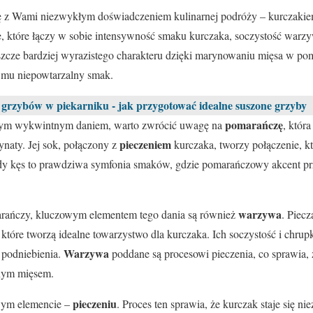
ię z Wami niezwykłym doświadczeniem kulinarnej podróży – kurczak
, które łączy w sobie intensywność smaku kurczaka, soczystość warzy
eszcze bardziej wyrazistego charakteru dzięki marynowaniu mięsa w p
c mu niepowtarzalny smak.
 grzybów w piekarniku - jak przygotować idealne suszone grzyby
pomarańczę
tym wykwintnym daniem, warto zwrócić uwagę na
, która
pieczeniem
naty. Jej sok, połączony z
kurczaka, tworzy połączenie, 
dy kęs to prawdziwa symfonia smaków, gdzie pomarańczowy akcent prze
warzywa
rańczy, kluczowym elementem tego dania są również
. Piecz
 które tworzą idealne towarzystwo dla kurczaka. Ich soczystość i chrup
Warzywa
 podniebienia.
poddane są procesowi pieczenia, co sprawia, 
nym mięsem.
pieczeniu
wym elemencie –
. Proces ten sprawia, że kurczak staje się ni