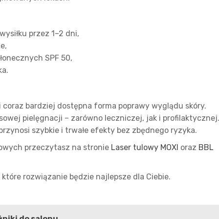
wysiłku przez 1–2 dni,
e,
słonecznych SPF 50,
ka.
i coraz bardziej dostępna forma poprawy wyglądu skóry.
wej pielęgnacji – zarówno leczniczej, jak i profilaktycznej
przynosi szybkie i trwałe efekty bez zbędnego ryzyka.
owych przeczytasz na stronie
Laser tulowy MOXI
oraz
BBL
 które rozwiązanie będzie najlepsze dla Ciebie.
niki do salonu