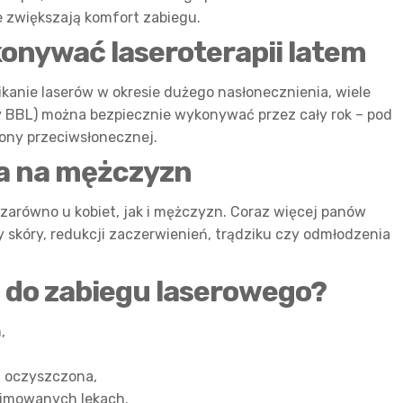
e zwiększają komfort zabiegu.
konywać laseroterapii latem
ikanie laserów w okresie dużego nasłonecznienia, wiele
y BBL) można bezpiecznie wykonywać przez cały rok – pod
rony przeciwsłonecznej.
ała na mężczyzn
zarówno u kobiet, jak i mężczyzn. Coraz więcej panów
y skóry, redukcji zaczerwienień, trądziku czy odmłodzenia
 do zabiegu laserowego?
,
i oczyszczona,
yjmowanych lekach.