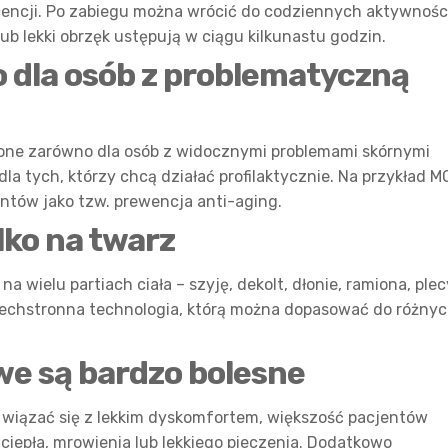
cencji. Po zabiegu można wrócić do codziennych aktywnośc
ub lekki obrzęk ustępują w ciągu kilkunastu godzin.
lko dla osób z problematyczną
one zarówno dla osób z widocznymi problemami skórnymi
i dla tych, którzy chcą działać profilaktycznie. Na przykład M
ntów jako tzw. prewencja anti-aging.
ylko na twarz
 wielu partiach ciała – szyję, dekolt, dłonie, ramiona, plec
zechstronna technologia, którą można dopasować do różny
owe są bardzo bolesne
wiązać się z lekkim dyskomfortem, większość pacjentów
 ciepła, mrowienia lub lekkiego pieczenia. Dodatkowo