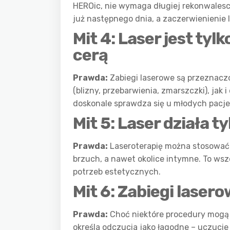
HEROic, nie wymaga długiej rekonwales
już następnego dnia, a zaczerwienienie l
Mit 4: Laser jest ty
cerą
Prawda:
Zabiegi laserowe są przeznacz
(blizny, przebarwienia, zmarszczki), jak 
doskonale sprawdza się u młodych pacje
Mit 5: Laser działa t
Prawda:
Laseroterapię można stosować na
brzuch, a nawet okolice intymne. To ws
potrzeb estetycznych.
Mit 6: Zabiegi laser
Prawda:
Choć niektóre procedury mogą 
określa odczucia jako łagodne – uczucie