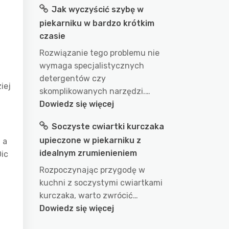
Jak wyczyścić szybę w
długo
piekarniku w bardzo krótkim
gotować
czasie
wodę
w
Rozwiązanie tego problemu nie
garnku
wymaga specjalistycznych
aby
detergentów czy
iej
uzyskać
skomplikowanych narzędzi.…
idealny
:
Dowiedz się więcej
efekt?
Jak
Soczyste cwiartki kurczaka
przepis
wyczyścić
na
upieczone w piekarniku z
 a
szybę
doskonałe
idealnym zrumienieniem
Oic
w
wykorzystanie
piekarniku
Rozpoczynając przygodę w
wody
w
kuchni z soczystymi cwiartkami
podczas
bardzo
kurczaka, warto zwrócić…
gotowania
krótkim
:
Dowiedz się więcej
czasie
Soczyste