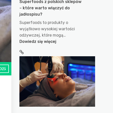
Superfoods z polskich sklepów
– które warto włączyć do
jadłospisu?
Superfoods to produkty o
wyjątkowo wysokiej wartości
odżywczej, które mogą…
:
Dowiedz się więcej
Superfoods
z
polskich
sklepów
025
–
które
warto
włączyć
do
jadłospisu?