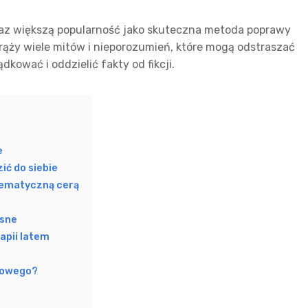
raz większą popularność jako skuteczna metoda poprawy
 krąży wiele mitów i nieporozumień, które mogą odstraszać
kować i oddzielić fakty od fikcji.
e
ić do siebie
oblematyczną cerą
esne
apii latem
erowego?