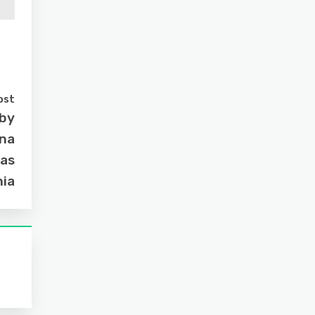
ost
aby
 na
zas
ia