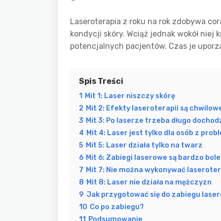
Laseroterapia z roku na rok zdobywa co
kondycji skóry. Wciąż jednak wokół niej
potencjalnych pacjentów. Czas je uporząd
Spis Treści
1
Mit 1: Laser niszczy skórę
2
Mit 2: Efekty laseroterapii są chwilow
3
Mit 3: Po laserze trzeba długo dochodz
4
Mit 4: Laser jest tylko dla osób z pr
5
Mit 5: Laser działa tylko na twarz
6
Mit 6: Zabiegi laserowe są bardzo bol
7
Mit 7: Nie można wykonywać laseroter
8
Mit 8: Laser nie działa na mężczyzn
9
Jak przygotować się do zabiegu las
10
Co po zabiegu?
11
Podsumowanie