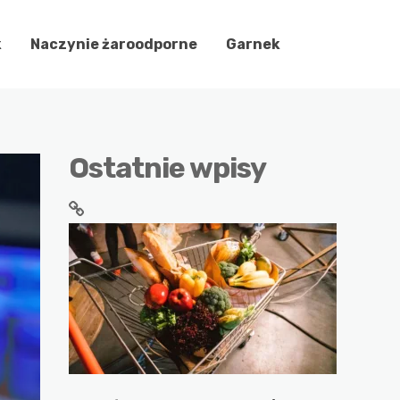
k
Naczynie żaroodporne
Garnek
Ostatnie wpisy