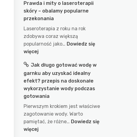
Prawda i mity o laseroterapii
skóry – obalamy popularne
przekonania
Laseroterapia z roku na rok
zdobywa coraz większą
popularność jako…
Dowiedz się
:
więcej
Prawda
Jak długo gotować wodę w
i
garnku aby uzyskać idealny
mity
efekt? przepis na doskonałe
o
wykorzystanie wody podczas
laseroterapii
gotowania
skóry
–
Pierwszym krokiem jest właściwe
obalamy
zagotowanie wody. Warto
popularne
pamiętać, że różne…
Dowiedz się
przekonania
:
więcej
Jak