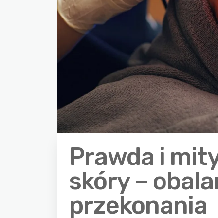
Prawda i mity
skóry – obal
przekonania