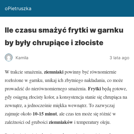
oPietruszka
Ile czasu smażyć frytki w garnku
by były chrupiące i złociste
Kamila
3 lata ago
ziemniaki
W trakcie smażenia,
powinny być równomiernie
rozłożone w garnku, unikaj ich zbytniego nakładania, co może
Frytki
prowadzić do nierównomiernego smażenia.
będą gotowe,
gdy osiągną złocisty kolor, a konsystencja stanie się chrupiąca na
zewnątrz, a jednocześnie miękka wewnątrz. To zazwyczaj
10-15 minut
zajmuje około
, ale czas ten może się różnić w
ziemniaków
zależności od grubości
i temperatury oleju.