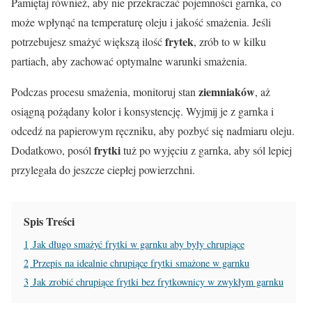
Pamiętaj również, aby nie przekraczać pojemności garnka, co
może wpłynąć na temperaturę oleju i jakość smażenia. Jeśli
frytek
potrzebujesz smażyć większą ilość
, zrób to w kilku
partiach, aby zachować optymalne warunki smażenia.
ziemniaków
Podczas procesu smażenia, monitoruj stan
, aż
osiągną pożądany kolor i konsystencję. Wyjmij je z garnka i
odcedź na papierowym ręczniku, aby pozbyć się nadmiaru oleju.
frytki
Dodatkowo, posól
tuż po wyjęciu z garnka, aby sól lepiej
przylegała do jeszcze ciepłej powierzchni.
Spis Treści
1
Jak długo smażyć frytki w garnku aby były chrupiące
2
Przepis na idealnie chrupiące frytki smażone w garnku
3
Jak zrobić chrupiące frytki bez frytkownicy w zwykłym garnku