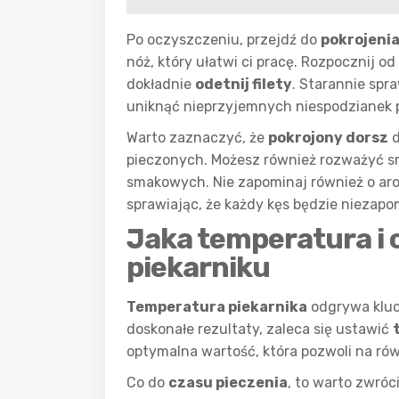
Po oczyszczeniu, przejdź do
pokrojenia
nóż, który ułatwi ci pracę. Rozpocznij o
dokładnie
odetnij filety
. Starannie spra
uniknąć nieprzyjemnych niespodzianek 
Warto zaznaczyć, że
pokrojony dorsz
d
pieczonych. Możesz również rozważyć sm
smakowych. Nie zapominaj również o ar
sprawiając, że każdy kęs będzie niezapo
Jaka temperatura i 
piekarniku
Temperatura piekarnika
odgrywa kluc
doskonałe rezultaty, zaleca się ustawić
optymalna wartość, która pozwoli na ró
Co do
czasu pieczenia
, to warto zwró