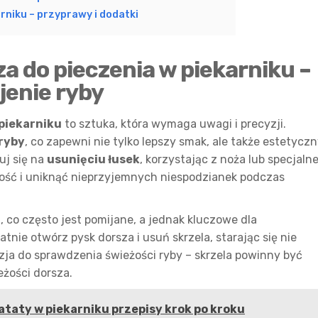
rniku – przyprawy i dodatki
a do pieczenia w piekarniku –
jenie ryby
 piekarniku
to sztuka, która wymaga uwagi i precyzji.
ryby
, co zapewni nie tylko lepszy smak, ale także estetycz
uj się na
usunięciu łusek
, korzystając z noża lub specjaln
ość i uniknąć nieprzyjemnych niespodzianek podczas
i
, co często jest pomijane, a jednak kluczowe dla
tnie otwórz pysk dorsza i usuń skrzela, starając się nie
zja do sprawdzenia świeżości ryby – skrzela powinny być
żości dorsza.
ataty w piekarniku przepisy krok po kroku