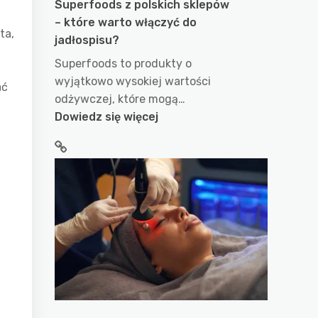
Superfoods z polskich sklepów
– które warto włączyć do
ta,
jadłospisu?
Superfoods to produkty o
wyjątkowo wysokiej wartości
ać
odżywczej, które mogą…
:
Dowiedz się więcej
Superfoods
z
polskich
sklepów
–
które
warto
włączyć
do
jadłospisu?