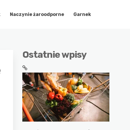
k
Naczynie żaroodporne
Garnek
Ostatnie wpisy
e