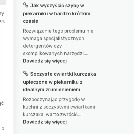
Jak wyczyścić szybę w
długo
ry
piekarniku w bardzo krótkim
gotować
ci,
czasie
wodę
w
Rozwiązanie tego problemu nie
garnku
wymaga specjalistycznych
aby
detergentów czy
uzyskać
skomplikowanych narzędzi.…
idealny
:
Dowiedz się więcej
efekt?
Jak
Soczyste cwiartki kurczaka
przepis
wyczyścić
na
upieczone w piekarniku z
szybę
doskonałe
idealnym zrumienieniem
w
wykorzystanie
piekarniku
Rozpoczynając przygodę w
ąć
wody
w
kuchni z soczystymi cwiartkami
podczas
bardzo
kurczaka, warto zwrócić…
gotowania
krótkim
:
Dowiedz się więcej
czasie
 o
Soczyste