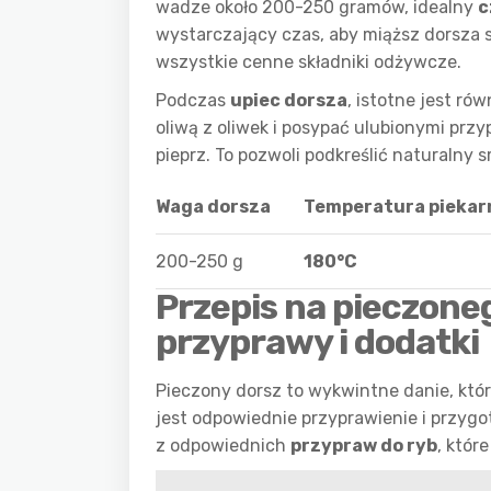
wadze około 200-250 gramów, idealny
c
wystarczający czas, aby miąższ dorsza s
wszystkie cenne składniki odżywcze.
Podczas
upiec dorsza
, istotne jest ró
oliwą z oliwek i posypać ulubionymi przy
pieprz. To pozwoli podkreślić naturalny
Waga dorsza
Temperatura piekar
200-250 g
180°C
Przepis na pieczone
przyprawy i dodatki
Pieczony dorsz to wykwintne danie, któ
jest odpowiednie przyprawienie i przyg
z odpowiednich
przypraw do ryb
, któr