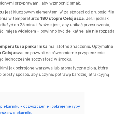
ubionymi przyprawami, aby wzmocnić smak.
ku
jest kluczowym elementem. W zależności od grubości file
czenia w temperaturze
180 stopni Celsjusza
. Jeśli jednak
ydłużyć do 25 minut. Ważne jest, aby unikać przesuszenia,
ści mięsa widelcem – powinno być delikatne, ale nie rozpad
emperatura piekarnika
ma istotne znaczenie. Optymalne
h Celsjusza
, co pozwoli na równomierne przypieczenie
c jednocześnie soczystość w środku.
imi jak pokrojone warzywa lub aromatyczne zioła, które
 prosty sposób, aby uczynić potrawę bardziej atrakcyjną
piekarniku – oczyszczenie i pokrojenie ryby
rsza w piekarniku