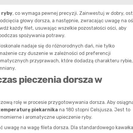
 ryby
, co wymaga pewnej precyzji. Zainwestuj w dobry, ost
d odcięcia głowy dorsza, a następnie, zwracając uwagę na oś
wdź każdy filet, usuwając wszelkie pozostałości ości, aby
podczas spożywania potrawy.
oskonale nadaje się do różnorodnych dań, nie tylko
ażenie czy duszenie w zależności od preferencji
omatycznych przyprawach, które dodadzą charakteru rybie,
mniany.
czas pieczenia dorsza w
zową rolę w procesie przygotowywania dorsza. Aby osiągn
temperaturę piekarnika
na 180 stopni Celsjusza. Jest to
wnomierne i aromatyczne upieczenie ryby.
cić uwagę na wagę fileta dorsza. Dla standardowego kawałka