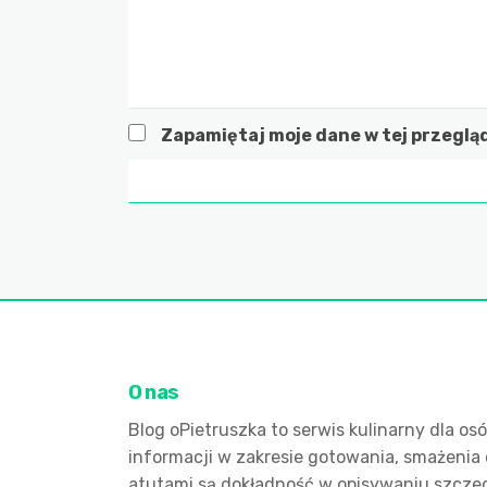
Zapamiętaj moje dane w tej przeglą
O nas
Blog oPietruszka to serwis kulinarny dla o
informacji w zakresie gotowania, smażenia 
atutami są dokładność w opisywaniu szczeg