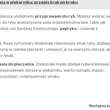
osia w piekarniku: przepis krok po kroku
e dorsza ulubionymi
przyprawami do ryb
. Możesz wybrać si
do ryby aromatyczne zioła śródziemnomorskie, takie jak
olisz coś bardziej tradycyjnego,
papryka
i czosnek z
y
. Kwas cytrynowy doskonale równoważy smak ryby, dodają
trynę w cienkie plasterki i umieścić je na wierzchu dorsza, a
ty smak.
sło do pieczenia
. Doskonałe masło dodaje rybie kremowej
ieszczeniem dorsza w piekarniku, warto roztopić masło i
soczystość i intensywność smaku.
Następny p