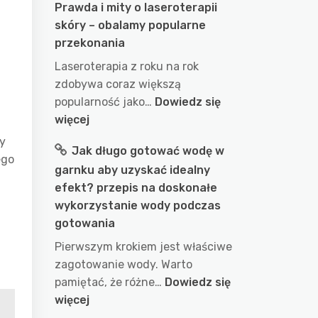
Prawda i mity o laseroterapii
skóry – obalamy popularne
przekonania
Laseroterapia z roku na rok
zdobywa coraz większą
popularność jako…
Dowiedz się
:
więcej
Prawda
ny
Jak długo gotować wodę w
i
ego
garnku aby uzyskać idealny
mity
efekt? przepis na doskonałe
o
wykorzystanie wody podczas
laseroterapii
gotowania
skóry
–
Pierwszym krokiem jest właściwe
obalamy
zagotowanie wody. Warto
popularne
pamiętać, że różne…
Dowiedz się
przekonania
:
więcej
Jak