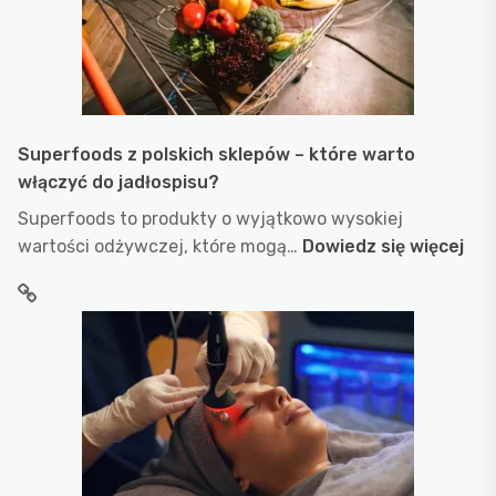
Superfoods z polskich sklepów – które warto
włączyć do jadłospisu?
Superfoods to produkty o wyjątkowo wysokiej
:
wartości odżywczej, które mogą…
Dowiedz się więcej
Sup
z
pol
skl
–
któ
war
włą
do