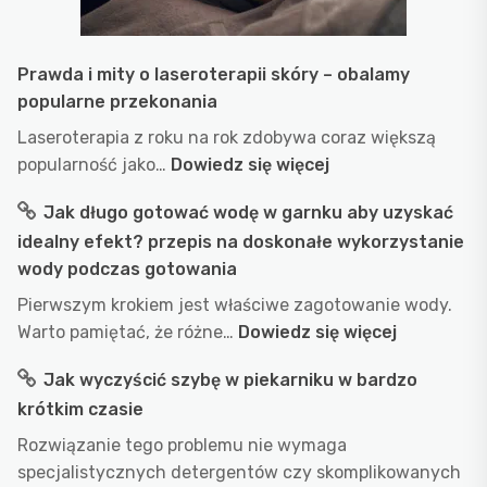
jad
Prawda i mity o laseroterapii skóry – obalamy
popularne przekonania
Laseroterapia z roku na rok zdobywa coraz większą
:
popularność jako…
Dowiedz się więcej
Prawda
Jak długo gotować wodę w garnku aby uzyskać
i
idealny efekt? przepis na doskonałe wykorzystanie
mity
wody podczas gotowania
o
laseroterapii
Pierwszym krokiem jest właściwe zagotowanie wody.
skóry
:
Warto pamiętać, że różne…
Dowiedz się więcej
–
Jak
Jak wyczyścić szybę w piekarniku w bardzo
obalamy
długo
popularne
krótkim czasie
gotować
przekonania
wodę
Rozwiązanie tego problemu nie wymaga
w
specjalistycznych detergentów czy skomplikowanych