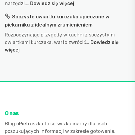
garnku
:
narzędzi.…
Dowiedz się więcej
aby
Jak
Soczyste cwiartki kurczaka upieczone w
uzyskać
wyczyścić
idealny
piekarniku z idealnym zrumienieniem
szybę
efekt?
w
Rozpoczynając przygodę w kuchni z soczystymi
przepis
piekarniku
cwiartkami kurczaka, warto zwrócić…
Dowiedz się
na
w
:
więcej
doskonałe
bardzo
Soczyste
wykorzyst
krótkim
cwiartki
wody
czasie
kurczaka
podczas
upieczone
gotowani
w
piekarniku
z
idealnym
O nas
zrumienieniem
Blog oPietruszka to serwis kulinarny dla osób
poszukujących informacji w zakresie gotowania,