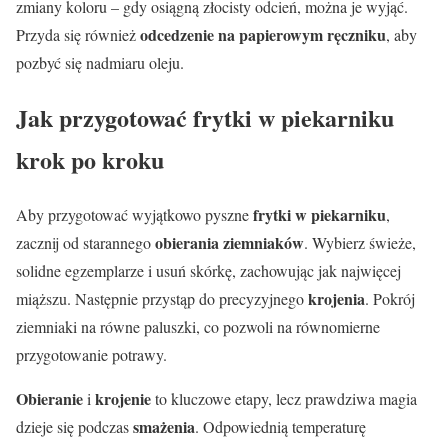
zmiany koloru – gdy osiągną złocisty odcień, można je wyjąć.
odcedzenie na papierowym ręczniku
Przyda się również
, aby
pozbyć się nadmiaru oleju.
Jak przygotować frytki w piekarniku
krok po kroku
frytki w piekarniku
Aby przygotować wyjątkowo pyszne
,
obierania ziemniaków
zacznij od starannego
. Wybierz świeże,
solidne egzemplarze i usuń skórkę, zachowując jak najwięcej
krojenia
miąższu. Następnie przystąp do precyzyjnego
. Pokrój
ziemniaki na równe paluszki, co pozwoli na równomierne
przygotowanie potrawy.
Obieranie
krojenie
i
to kluczowe etapy, lecz prawdziwa magia
smażenia
dzieje się podczas
. Odpowiednią temperaturę