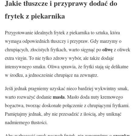
Jakie tłuszcze i przyprawy dodać do
frytek z piekarnika
Przygotowanie idealnych frytek z piekarnika to sztuka, która
wymaga odpowiednich tłuszczy i przypraw. Gdy marzymy o
oliwę
chrupiących, złocistych frytkach, warto sięgnąć po
z oliwek
extra virgin. To nie tylko zdrowy wybór, ale także dodaje
intensywnego smaku. Oliwa sprawia, że frytki stają się delikatne
w środku, a jednocześnie chrupiące na zewnątrz.
Jeśli jednak pragniemy uzyskać nieco bardziej wykwintny smak,
masła
warto rozważyć dodanie
. Masło doda nuty kremowego
bogactwa, tworząc doskonałe połączenie z chrupiącymi frytkami.
Pamiętajmy jednak, aby nie przesadzić z ilością, aby uniknąć
nadmiernego tłustości.
czosnku
Aby wzbogacić smak naszych frytek, nie zapomnijmy o
.