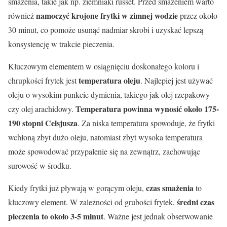
smażenia, takie jak np. ziemniaki russet. Przed smażeniem warto
namoczyć krojone frytki w zimnej wodzie
również
przez około
30 minut, co pomoże usunąć nadmiar skrobi i uzyskać lepszą
konsystencję w trakcie pieczenia.
Kluczowym elementem w osiągnięciu doskonałego koloru i
temperatura oleju
chrupkości frytek jest
. Najlepiej jest używać
oleju o wysokim punkcie dymienia, takiego jak olej rzepakowy
Temperatura powinna wynosić około 175-
czy olej arachidowy.
190 stopni Celsjusza
. Za niska temperatura spowoduje, że frytki
wchłoną zbyt dużo oleju, natomiast zbyt wysoka temperatura
może spowodować przypalenie się na zewnątrz, zachowując
surowość w środku.
czas smażenia
Kiedy frytki już pływają w gorącym oleju,
to
średni czas
kluczowy element. W zależności od grubości frytek,
pieczenia to około 3-5 minut
. Ważne jest jednak obserwowanie