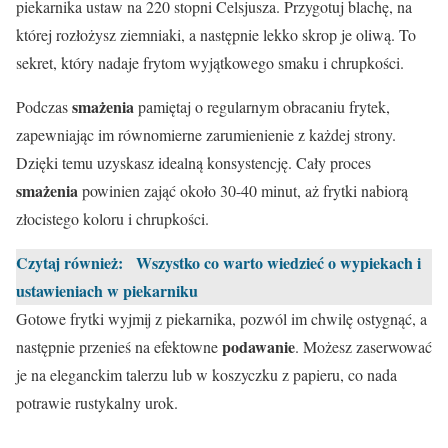
piekarnika ustaw na 220 stopni Celsjusza. Przygotuj blachę, na
której rozłożysz ziemniaki, a następnie lekko skrop je oliwą. To
sekret, który nadaje frytom wyjątkowego smaku i chrupkości.
smażenia
Podczas
pamiętaj o regularnym obracaniu frytek,
zapewniając im równomierne zarumienienie z każdej strony.
Dzięki temu uzyskasz idealną konsystencję. Cały proces
smażenia
powinien zająć około 30-40 minut, aż frytki nabiorą
złocistego koloru i chrupkości.
Czytaj również:
Wszystko co warto wiedzieć o wypiekach i
ustawieniach w piekarniku
Gotowe frytki wyjmij z piekarnika, pozwól im chwilę ostygnąć, a
podawanie
następnie przenieś na efektowne
. Możesz zaserwować
je na eleganckim talerzu lub w koszyczku z papieru, co nada
potrawie rustykalny urok.