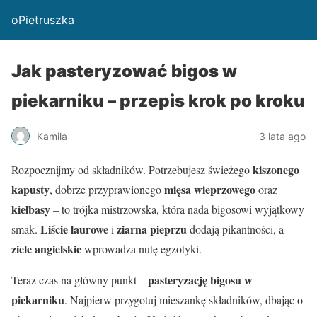
oPietruszka
Jak pasteryzować bigos w
piekarniku – przepis krok po kroku
Kamila
3 lata ago
kiszonego
Rozpocznijmy od składników. Potrzebujesz świeżego
kapusty
mięsa wieprzowego
, dobrze przyprawionego
oraz
kiełbasy
– to trójka mistrzowska, która nada bigosowi wyjątkowy
Liście laurowe
ziarna pieprzu
smak.
i
dodają pikantności, a
ziele angielskie
wprowadza nutę egzotyki.
pasteryzację bigosu w
Teraz czas na główny punkt –
piekarniku
. Najpierw przygotuj mieszankę składników, dbając o