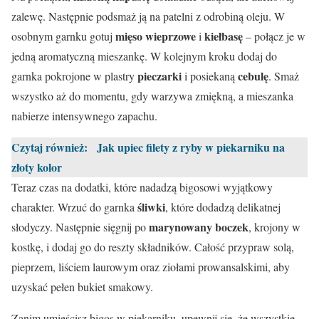
zalewę. Następnie podsmaż ją na patelni z odrobiną oleju. W
mięso wieprzowe
kiełbasę
osobnym garnku gotuj
i
– połącz je w
jedną aromatyczną mieszankę. W kolejnym kroku dodaj do
pieczarki
cebulę
garnka pokrojone w plastry
i posiekaną
. Smaż
wszystko aż do momentu, gdy warzywa zmiękną, a mieszanka
nabierze intensywnego zapachu.
Czytaj również:
Jak upiec filety z ryby w piekarniku na
złoty kolor
Teraz czas na dodatki, które nadadzą bigosowi wyjątkowy
śliwki
charakter. Wrzuć do garnka
, które dodadzą delikatnej
marynowany boczek
słodyczy. Następnie sięgnij po
, krojony w
kostkę, i dodaj go do reszty składników. Całość przypraw solą,
pieprzem, liściem laurowym oraz ziołami prowansalskimi, aby
uzyskać pełen bukiet smakowy.
Zanim umieścisz bigos w piekarniku, upewnij się, że wszystkie