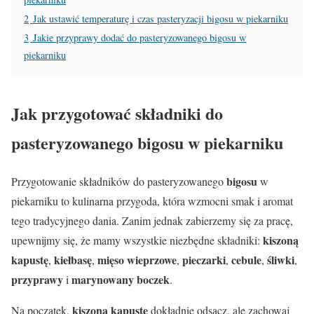
2
Jak ustawić temperaturę i czas pasteryzacji bigosu w piekarniku
3
Jakie przyprawy dodać do pasteryzowanego bigosu w
piekarniku
Jak przygotować składniki do
pasteryzowanego bigosu w piekarniku
bigosu
Przygotowanie składników do pasteryzowanego
w
piekarniku to kulinarna przygoda, która wzmocni smak i aromat
tego tradycyjnego dania. Zanim jednak zabierzemy się za pracę,
kiszoną
upewnijmy się, że mamy wszystkie niezbędne składniki:
kapustę
kiełbasę
mięso wieprzowe
pieczarki
cebule
śliwki
,
,
,
,
,
,
przyprawy
marynowany boczek
i
.
kiszoną kapustę
Na początek,
dokładnie odsącz, ale zachowaj