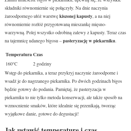
składniki równomiernie się połączyły. Na dnie naczynia
kiszonej kapusty
żaroodpornego ułóż warstwę
, a na niej
równomiernie rozłóż przygotowaną mieszankę mięsno-
warzywną. Polej wszystko odrobiną zalewy z kapusty. Teraz czas
pasteryzację w piekarniku
na tajemnicę udanego bigosu –
.
Temperatura
Czas
160°C
2 godziny
Wstęp do piekarnika, a teraz przykryj naczynie żaroodporne i
wsadź je do nagrzanego piekarnika. Po dwóch godzinach bigos
będzie gotowy do podania. Pamiętaj, że pasteryzacja w
piekarniku to nie tylko metoda konserwacji, ale także sposób na
wzmocnienie smaków, które idealnie się przenikają, tworząc
wyjątkowe danie, gotowe do degustacji!
Jak ustawić temperaturę i czas