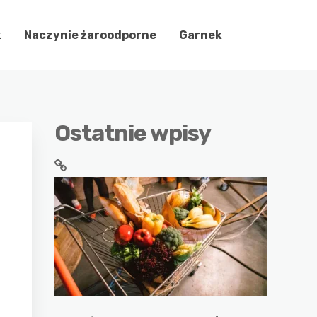
k
Naczynie żaroodporne
Garnek
Ostatnie wpisy