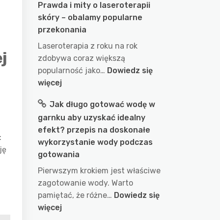
Prawda i mity o laseroterapii
skóry – obalamy popularne
przekonania
Laseroterapia z roku na rok
j
zdobywa coraz większą
popularność jako…
Dowiedz się
:
więcej
Prawda
Jak długo gotować wodę w
i
garnku aby uzyskać idealny
mity
efekt? przepis na doskonałe
o
:
wykorzystanie wody podczas
laseroterapii
ję
gotowania
skóry
–
Pierwszym krokiem jest właściwe
obalamy
zagotowanie wody. Warto
popularne
pamiętać, że różne…
Dowiedz się
przekonania
:
więcej
Jak