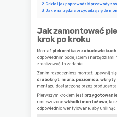
2
Gdzie i jak poprowadzić przewody zasi
3
Jakie narzędzia przydadzą się do mon
Jak zamontować pie
krok po kroku
Montaż
piekarnika
w
zabudowie kuch
odpowiednim podejściem i narzędziami m
zrealizować to zadanie:
Zanim rozpoczniesz montaż, upewnij się,
śrubokręt
,
miara
,
poziomica
,
wkręty
montażu dostarczoną przez producenta 
Pierwszym krokiem jest
przygotowanie
umieszczone
wkładki montażowe
, kor
odpowiednio wentylowane, aby uniknąć 