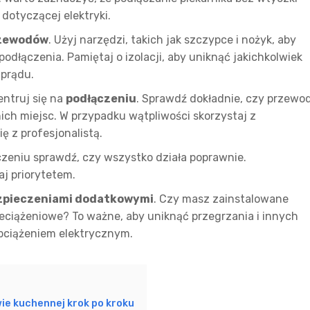
otyczącej elektryki.
rzewodów
. Użyj narzędzi, takich jak szczypce i nożyk, aby
łączenia. Pamiętaj o izolacji, aby uniknąć jakichkolwiek
prądu.
entruj się na
podłączeniu
. Sprawdź dokładnie, czy przewo
ch miejsc. W przypadku wątpliwości skorzystaj z
ę z profesjonalistą.
czeniu sprawdź, czy wszystko działa poprawnie.
j priorytetem.
zpieczeniami dodatkowymi
. Czy masz zainstalowane
ciążeniowe? To ważne, aby uniknąć przegrzania i innych
ciążeniem elektrycznym.
e kuchennej krok po kroku