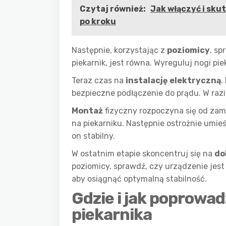
Czytaj również:
Jak włączyć i sku
po kroku
Następnie, korzystając z
poziomicy
, sp
piekarnik, jest równa. Wyreguluj nogi p
Teraz czas na
instalację elektryczną
.
bezpieczne podłączenie do prądu. W razie
Montaż
fizyczny rozpoczyna się od z
na piekarniku. Następnie ostrożnie umie
on stabilny.
W ostatnim etapie skoncentruj się na
do
poziomicy, sprawdź, czy urządzenie jest 
aby osiągnąć optymalną stabilność.
Gdzie i jak poprowad
piekarnika