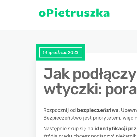
14 grudnia 2023
Jak podłączy
wtyczki: pora
Rozpocznij od
bezpieczeństwa
. Upewni
Bezpieczeństwo jest priorytetem, więc n
Następnie skup się na
identyfikacji p
źródła prądu chcesz podłączyć piekarnik