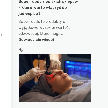
Superfoods z polskich sklepów
– które warto włączyć do
jadłospisu?
Superfoods to produkty o
wyjątkowo wysokiej wartości
odżywczej, które mogą…
dy
:
Dowiedz się więcej
Superfoods
z
polskich
sklepów
–
które
warto
włączyć
do
jadłospisu?