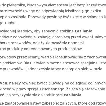
h
do piekarnika, kluczowym elementem jest bezpieczeństwo 
Warto zwrócić uwagę na odpowiednią lokalizację gniazdka
ęp do zasilania. Przewody powinny być ukryte w ścianach l
ąd kuchni.
wiedniej średnicy, aby zapewnić stabilne
zasilanie
odów z odpowiednią izolacją, chroniącą przed ewentualnym
orze przewodów, należy kierować się normami
erać produkty od renomowanych producentów.
rzewodów przez ściany, warto skonsultować się z fachowc
h problemów. Dla ułatwienia można stosować specjalne list
ie przewodów i jednocześnie łatwy dostęp do nich w razie
cych
, należy również zwrócić uwagę na odległość od innych
kłóceń w pracy sprzętu kuchennego. Zaleca się stosowanie
, co przyczynia się do stabilności
zasilania
.
e zastosowanie listew zabezpieczających, które dodatko