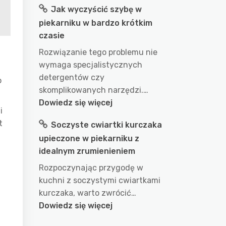
Jak wyczyścić szybę w
długo
piekarniku w bardzo krótkim
gotować
czasie
wodę
w
Rozwiązanie tego problemu nie
garnku
wymaga specjalistycznych
aby
detergentów czy
o
uzyskać
skomplikowanych narzędzi.…
idealny
:
Dowiedz się więcej
i
efekt?
Jak
t
Soczyste cwiartki kurczaka
przepis
wyczyścić
na
upieczone w piekarniku z
szybę
doskonałe
idealnym zrumienieniem
w
wykorzystanie
piekarniku
,
Rozpoczynając przygodę w
wody
w
kuchni z soczystymi cwiartkami
podczas
bardzo
kurczaka, warto zwrócić…
gotowania
krótkim
:
Dowiedz się więcej
czasie
Soczyste