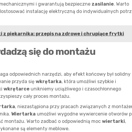
 mechanicznymi i gwarantują bezpieczne
zasilanie
. Warto
 dostosować instalację elektryczną do indywidualnych potr
tki z piekarnika: przepis na zdrowe i chrupiące frytki
ydadzą się do montażu
aga odpowiednich narzędzi, aby efekt końcowy był solidny 
wanie przyda się
wkrętarka
, która umożliwi szybkie i
ki
wkrętarce
unikniemy uciążliwego i czasochłonnego
rzyspieszy cały proces montażu.
rtarka
, niezastąpiona przy pracach związanych z montaż
nika.
Wiertarka
umożliwi wygodne wywiercenie otworów 
łość montażu. Warto zadbać o odpowiednią moc
wiertarki
,
wykonane są elementy meblowe.