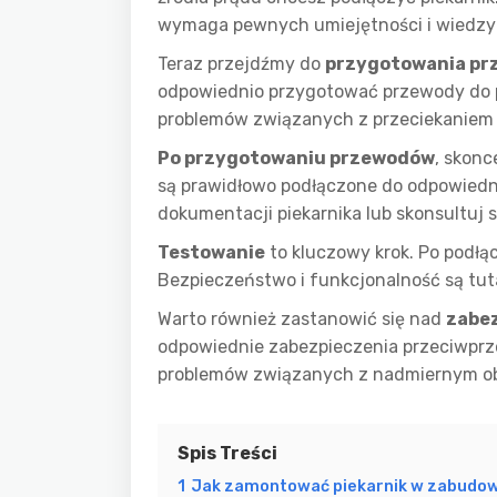
wymaga pewnych umiejętności i wiedzy d
Teraz przejdźmy do
przygotowania p
odpowiednio przygotować przewody do pod
problemów związanych z przeciekaniem 
Po przygotowaniu przewodów
, skonc
są prawidłowo podłączone do odpowiedni
dokumentacji piekarnika lub skonsultuj si
Testowanie
to kluczowy krok. Po podłą
Bezpieczeństwo i funkcjonalność są tuta
Warto również zastanowić się nad
zabe
odpowiednie zabezpieczenia przeciwprze
problemów związanych z nadmiernym ob
Spis Treści
1
Jak zamontować piekarnik w zabudowi