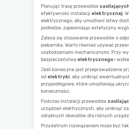
Planując trasę przewodów
zasilającyc
efektywność instalacji
elektrycznej
. 
elektrycznego, aby umożliwić łatwy dost
podłodze, zapewniając estetyczny wygl
Zaleca się stosowanie przewodów o odpo
piekarnika. Warto również używać przew
uszkodzeniami mechanicznymi. Przy wyb
bezpieczeństwa
elektrycznego
i wybi
Jeśli konieczne jest przeprowadzenie p
od
elektryki
, aby uniknąć ewentualnyc
przypodłogowe, które umożliwiają ukryc
konieczności.
Podczas instalacji przewodów
zasilają
urządzeń elektrycznych, aby uniknąć za
odrębnych obwodów dla różnych urządzeń
Przydatnym rozwiązaniem może być takż