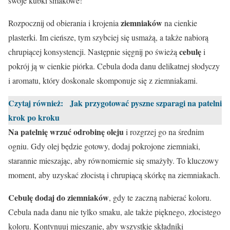
swoje kubki smakowe!
ziemniaków
Rozpocznij od obierania i krojenia
na cienkie
plasterki. Im cieńsze, tym szybciej się usmażą, a także nabiorą
cebulę
chrupiącej konsystencji. Następnie sięgnij po świeżą
i
pokrój ją w cienkie piórka. Cebula doda danu delikatnej słodyczy
i aromatu, który doskonale skomponuje się z ziemniakami.
Czytaj również:
Jak przygotować pyszne szparagi na patelni
krok po kroku
Na patelnię wrzuć odrobinę oleju
i rozgrzej go na średnim
ogniu. Gdy olej będzie gotowy, dodaj pokrojone ziemniaki,
starannie mieszając, aby równomiernie się smażyły. To kluczowy
moment, aby uzyskać złocistą i chrupiącą skórkę na ziemniakach.
Cebulę dodaj do ziemniaków
, gdy te zaczną nabierać koloru.
Cebula nada danu nie tylko smaku, ale także pięknego, złocistego
koloru. Kontynuuj mieszanie, aby wszystkie składniki