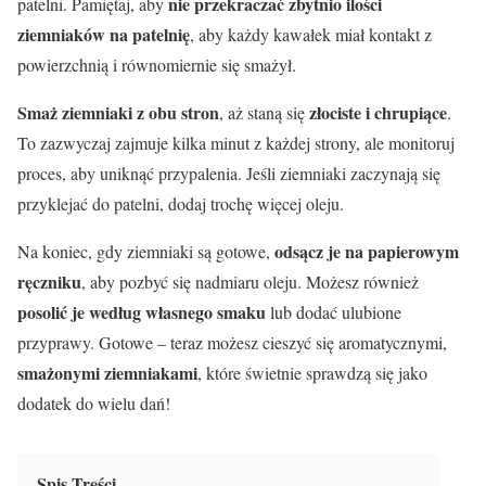
nie przekraczać zbytnio ilości
patelni. Pamiętaj, aby
ziemniaków na patelnię
, aby każdy kawałek miał kontakt z
powierzchnią i równomiernie się smażył.
Smaż ziemniaki z obu stron
złociste i chrupiące
, aż staną się
.
To zazwyczaj zajmuje kilka minut z każdej strony, ale monitoruj
proces, aby uniknąć przypalenia. Jeśli ziemniaki zaczynają się
przyklejać do patelni, dodaj trochę więcej oleju.
odsącz je na papierowym
Na koniec, gdy ziemniaki są gotowe,
ręczniku
, aby pozbyć się nadmiaru oleju. Możesz również
posolić je według własnego smaku
lub dodać ulubione
przyprawy. Gotowe – teraz możesz cieszyć się aromatycznymi,
smażonymi ziemniakami
, które świetnie sprawdzą się jako
dodatek do wielu dań!
Spis Treści