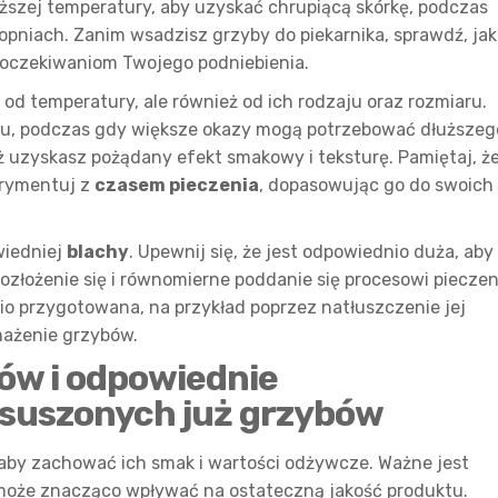
szej temperatury, aby uzyskać chrupiącą skórkę, podczas
topniach. Zanim wsadzisz grzyby do piekarnika, sprawdź, jak
 oczekiwaniom Twojego podniebienia.
 od temperatury, ale również od ich rodzaju oraz rozmiaru.
u, podczas gdy większe okazy mogą potrzebować dłuższeg
aż uzyskasz pożądany efekt smakowy i teksturę. Pamiętaj, ż
erymentuj z
czasem pieczenia
, dopasowując go do swoich
wiedniej
blachy
. Upewnij się, że jest odpowiednio duża, aby
ozłożenie się i równomierne poddanie się procesowi pieczen
o przygotowana, na przykład poprzez natłuszczenie jej
mażenie grzybów.
ów i odpowiednie
suszonych już grzybów
, aby zachować ich smak i wartości odżywcze. Ważne jest
oże znacząco wpływać na ostateczną jakość produktu.