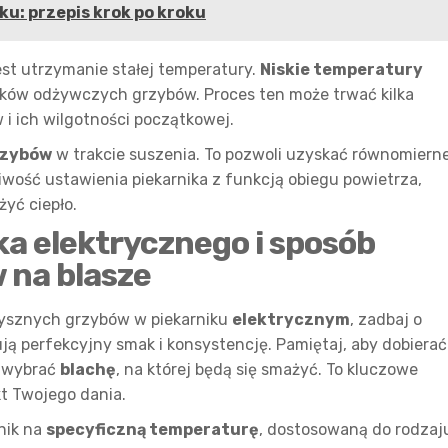
ku: przepis krok po kroku
est utrzymanie stałej temperatury.
Niskie temperatury
ków odżywczych grzybów. Proces ten może trwać kilka
 i ich wilgotności początkowej.
rzybów
w trakcie suszenia. To pozwoli uzyskać równomiern
iwość ustawienia piekarnika z funkcją obiegu powietrza,
żyć ciepło.
ka elektrycznego i sposób
 na blasze
ysznych grzybów w piekarniku
elektrycznym
, zadbaj o
ją perfekcyjny smak i konsystencję. Pamiętaj, aby dobierać
 wybrać
blachę
, na której będą się smażyć. To kluczowe
t Twojego dania.
nik na
specyficzną temperaturę
, dostosowaną do rodzaj