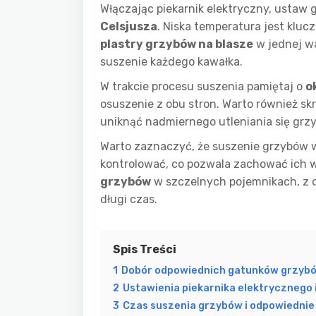
Włączając piekarnik elektryczny, ustaw 
Celsjusza
. Niska temperatura jest kl
plastry grzybów na blasze
w jednej wa
suszenie każdego kawałka.
W trakcie procesu suszenia pamiętaj o
o
osuszenie z obu stron. Warto również sk
uniknąć nadmiernego utleniania się grzy
Warto zaznaczyć, że suszenie grzybów w
kontrolować, co pozwala zachować ich 
grzybów
w szczelnych pojemnikach, z da
długi czas.
Spis Treści
1
Dobór odpowiednich gatunków grzybów
2
Ustawienia piekarnika elektrycznego 
3
Czas suszenia grzybów i odpowiedni