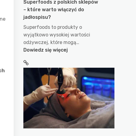
Superfoods z polskich sklepów
– które warto włączyć do
jadłospisu?
rne
Superfoods to produkty o
wyjątkowo wysokiej wartości
odżywczej, które mogą…
:
Dowiedz się więcej
Superfoods
z
ch
polskich
sklepów
–
które
warto
włączyć
do
jadłospisu?