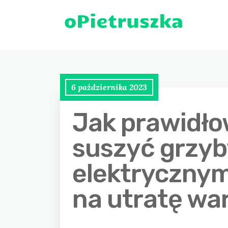
6 października 2023
Jak prawidło
suszyć grzyb
elektrycznym
na utratę wa