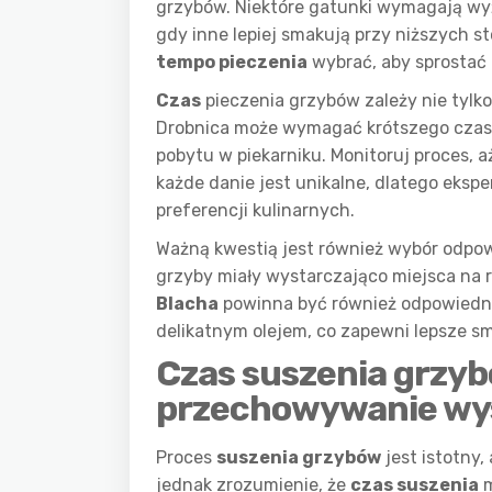
grzybów. Niektóre gatunki wymagają wyż
gdy inne lepiej smakują przy niższych s
tempo pieczenia
wybrać, aby sprostać
Czas
pieczenia grzybów zależy nie tylko
Drobnica może wymagać krótszego czas
pobytu w piekarniku. Monitoruj proces, 
każde danie jest unikalne, dlatego eksp
preferencji kulinarnych.
Ważną kwestią jest również wybór odpo
grzyby miały wystarczająco miejsca na r
Blacha
powinna być również odpowiedni
delikatnym olejem, co zapewni lepsze s
Czas suszenia grzyb
przechowywanie wy
Proces
suszenia grzybów
jest istotny
jednak zrozumienie, że
czas suszenia
m