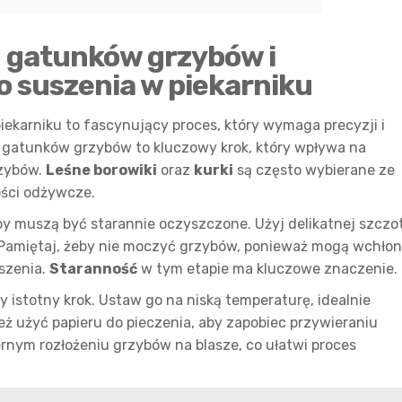
 gatunków grzybów i
o suszenia w piekarniku
ekarniku to fascynujący proces, który wymaga precyzji i
 gatunków grzybów to kluczowy krok, który wpływa na
rzybów.
Leśne borowiki
oraz
kurki
są często wybierane ze
ości odżywcze.
y muszą być starannie oczyszczone. Użyj delikatnej szczot
 Pamiętaj, żeby nie moczyć grzybów, ponieważ mogą wchło
uszenia.
Staranność
w tym etapie ma kluczowe znaczenie.
 istotny krok. Ustaw go na niską temperaturę, idealnie
ież użyć papieru do pieczenia, aby zapobiec przywieraniu
rnym rozłożeniu grzybów na blasze, co ułatwi proces