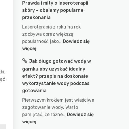
Prawda i mity o laseroterapii
skóry – obalamy popularne
przekonania
Laseroterapia z roku na rok
zdobywa coraz większą
popularność jako…
Dowiedz się
:
więcej
Prawda
Jak długo gotować wodę w
i
garnku aby uzyskać idealny
mity
ki,
efekt? przepis na doskonałe
o
nąć
wykorzystanie wody podczas
laseroterapii
gotowania
skóry
–
Pierwszym krokiem jest właściwe
obalamy
zagotowanie wody. Warto
popularne
pamiętać, że różne…
Dowiedz się
przekonania
:
więcej
Jak