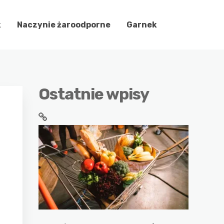
k
Naczynie żaroodporne
Garnek
Ostatnie wpisy