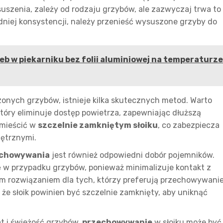
uszenia, zależy od rodzaju grzybów, ale zazwyczaj trwa to
dniej konsystencji, należy przenieść wysuszone grzyby do
eb w piekarniku bez folii aluminiowej na temperaturze
nych grzybów, istnieje kilka skutecznych metod. Warto
który eliminuje dostęp powietrza, zapewniając dłuższą
umieścić w
szczelnie zamkniętym słoiku
, co zabezpiecza
nętrznymi.
chowywania
jest również odpowiedni dobór pojemników.
 w przypadku grzybów, ponieważ minimalizuje kontakt z
nym rozwiązaniem dla tych, którzy preferują przechowywani
że słoik powinien być szczelnie zamknięty, aby uniknąć
t i świeżość grzybów,
przechowywanie
w słoiku może być