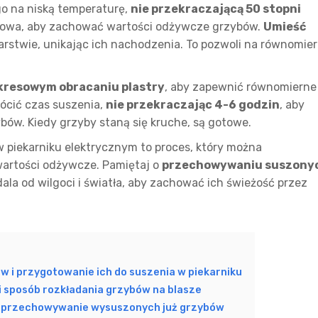
go na niską temperaturę,
nie przekraczającą 50 stopni
uczowa, aby zachować wartości odżywcze grzybów.
Umieść
rstwie, unikając ich nachodzenia. To pozwoli na równomie
kresowym obracaniu plastry
, aby zapewnić równomierne
rócić czas suszenia,
nie przekraczając 4-6 godzin
, aby
bów. Kiedy grzyby staną się kruche, są gotowe.
 piekarniku elektrycznym to proces, który można
wartości odżywcze. Pamiętaj o
przechowywaniu suszony
la od wilgoci i światła, aby zachować ich świeżość przez
 i przygotowanie ich do suszenia w piekarniku
i sposób rozkładania grzybów na blasze
e przechowywanie wysuszonych już grzybów