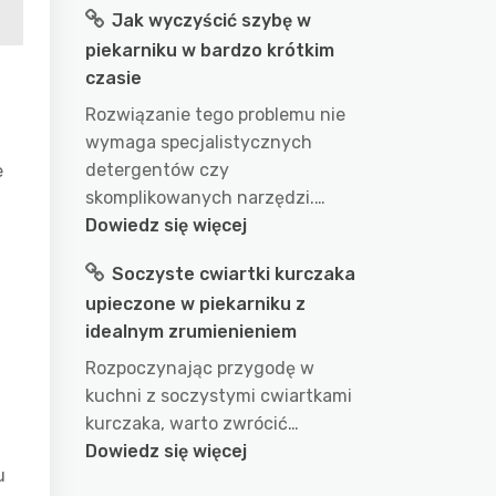
Jak wyczyścić szybę w
długo
piekarniku w bardzo krótkim
gotować
czasie
wodę
w
Rozwiązanie tego problemu nie
garnku
wymaga specjalistycznych
aby
detergentów czy
e
uzyskać
skomplikowanych narzędzi.…
idealny
:
Dowiedz się więcej
efekt?
Jak
Soczyste cwiartki kurczaka
przepis
wyczyścić
na
upieczone w piekarniku z
szybę
doskonałe
idealnym zrumienieniem
w
wykorzystanie
piekarniku
Rozpoczynając przygodę w
wody
w
kuchni z soczystymi cwiartkami
podczas
bardzo
kurczaka, warto zwrócić…
gotowania
krótkim
:
Dowiedz się więcej
czasie
u
Soczyste