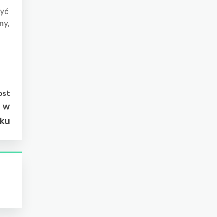
żyć
my,
ost
i w
oku