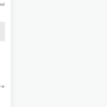
 od
e w