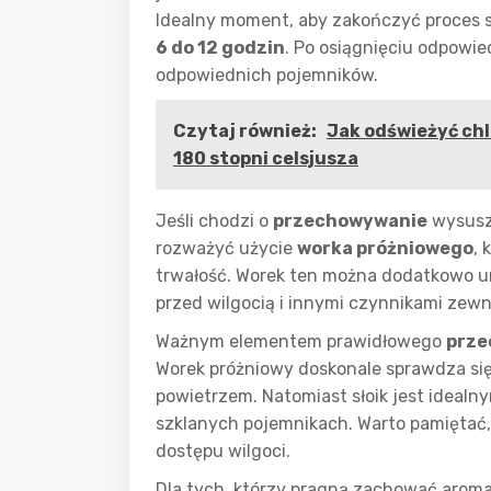
Idealny moment, aby zakończyć proces s
6 do 12 godzin
. Po osiągnięciu odpowie
odpowiednich pojemników.
Czytaj również:
Jak odświeżyć chl
180 stopni celsjusza
Jeśli chodzi o
przechowywanie
wysuszo
rozważyć użycie
worka próżniowego
, 
trwałość. Worek ten można dodatkowo 
przed wilgocią i innymi czynnikami zew
Ważnym elementem prawidłowego
prze
Worek próżniowy doskonale sprawdza się
powietrzem. Natomiast słoik jest ideal
szklanych pojemnikach. Warto pamiętać, 
dostępu wilgoci.
Dla tych, którzy pragną zachować aroma