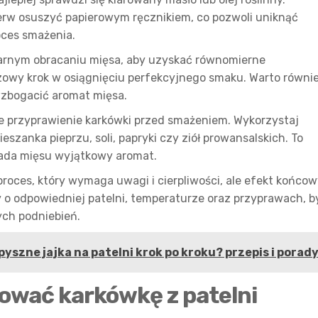
erw osuszyć papierowym ręcznikiem, co pozwoli uniknąć
oces smażenia.
larnym obracaniu mięsa, aby uzyskać równomierne
czowy krok w osiągnięciu perfekcyjnego smaku. Warto równi
 wzbogacić aromat mięsa.
ie przyprawienie karkówki przed smażeniem. Wykorzystaj
eszanka pieprzu, soli, papryki czy ziół prowansalskich. To
 nada mięsu wyjątkowy aromat.
proces, który wymaga uwagi i cierpliwości, ale efekt końcow
o odpowiedniej patelni, temperaturze oraz przyprawach, b
ych podniebień.
yszne jajka na patelni krok po kroku? przepis i porad
ować karkówkę z patelni