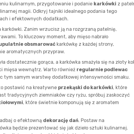
niu kulinarnym, przygotowanie i podanie
karkówki
z patel
narnej magii. Odkryj tajniki idealnego podania tego
alach i efektownych dodatkach.
arkówki. Zanim wrzucisz ją na rozgrzaną patelnię,
rawami. To kluczowy moment, aby mięso nabrało
upulatnie obsmarować
karkówkę z każdej strony,
ie aromatycznych przypraw.
yła dostatecznie gorąca, a karkówka smażyła się na złoty kol
i mięsa wewnątrz. Warto również
regularnie podlewac
ąc tym samym warstwę dodatkowej intensywności smaku.
to postawić na kreatywne
przekąski do karkówki
, które
iast tradycyjnych ziemniaków czy ryżu, spróbuj zaskoczyć
ziołowymi
, które świetnie komponują się z aromatem
zadbaj o efektowną
dekorację dań
. Postaw na
ówka będzie prezentować się jak dzieło sztuki kulinarnej.