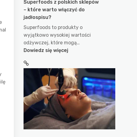
Superfoods z polskich sklepów
– które warto włączyć do
jadłospisu?
e
Superfoods to produkty o
mal
wyjątkowo wysokiej wartości
odżywczej, które mogą…
:
Dowiedz się więcej
Superfoods
z
polskich
y
sklepów
ilę
–
które
warto
włączyć
do
jadłospisu?