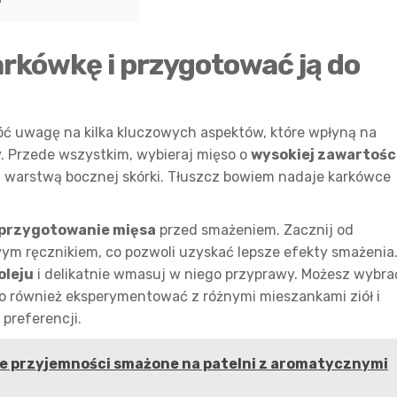
rkówkę i przygotować ją do
ć uwagę na kilka kluczowych aspektów, które wpłyną na
. Przede wszystkim, wybieraj mięso o
wysokiej zawartośc
ną warstwą bocznej skórki. Tłuszcz bowiem nadaje karkówce
 przygotowanie mięsa
przed smażeniem. Zacznij od
ym ręcznikiem, co pozwoli uzyskać lepsze efekty smażenia
oleju
i delikatnie wmasuj w niego przyprawy. Możesz wybra
to również eksperymentować z różnymi mieszankami ziół i
preferencji.
e przyjemności smażone na patelni z aromatycznymi