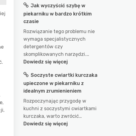
Jak wyczyścić szybę w
długo
iej
piekarniku w bardzo krótkim
gotować
czasie
wodę
w
Rozwiązanie tego problemu nie
garnku
wymaga specjalistycznych
aby
detergentów czy
ne
uzyskać
skomplikowanych narzędzi.…
idealny
:
Dowiedz się więcej
ć.
efekt?
Jak
Soczyste cwiartki kurczaka
przepis
wyczyścić
na
upieczone w piekarniku z
szybę
doskonałe
idealnym zrumienieniem
w
.
wykorzystanie
piekarniku
Rozpoczynając przygodę w
e,
wody
w
kuchni z soczystymi cwiartkami
i,
podczas
bardzo
kurczaka, warto zwrócić…
gotowania
krótkim
:
Dowiedz się więcej
czasie
Soczyste