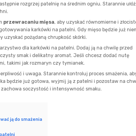
astępnie rozgrzej patelnię na średnim ogniu. Starannie ułóż
hni.
ym
przewracaniu mięsa
, aby uzyskać równomierne i złocist
ygotowywania karkówki na patelni. Gdy mięso będzie już nie
y uzyskać pożądaną chrupkość skórki.
rzystwo dla karkówki na patelni. Dodaj ją na chwilę przed
zysty smak i delikatny aromat. Jeśli chcesz dodać nutę
mi, takimi jak rozmaryn czy tymianek.
ierpliwość i uwaga. Starannie kontroluj proces smażenia, ab
a będzie już gotowa, wyjmij ją z patelni i pozostaw na chw
o zachowa soczystość i intensywność smaku.
ować ją do smażenia
patelni