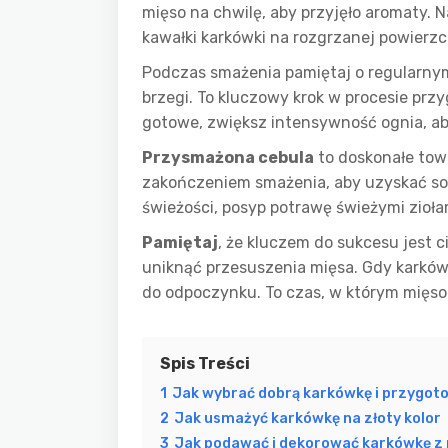
mięso na chwilę, aby przyjęło aromaty. N
kawałki karkówki na rozgrzanej powierzc
Podczas smażenia pamiętaj o regularn
brzegi. To kluczowy krok w procesie prz
gotowe, zwiększ intensywność ognia, ab
Przysmażona cebula
to doskonałe towa
zakończeniem smażenia, aby uzyskać soc
świeżości, posyp potrawę świeżymi zioła
Pamiętaj
, że kluczem do sukcesu jest c
uniknąć przesuszenia mięsa. Gdy karkówk
do odpoczynku. To czas, w którym mięs
Spis Treści
1
Jak wybrać dobrą karkówkę i przygot
2
Jak usmażyć karkówkę na złoty kolor
3
Jak podawać i dekorować karkówkę z 