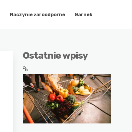
k
Naczynie żaroodporne
Garnek
Ostatnie wpisy