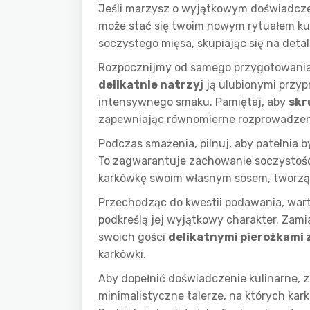
Jeśli marzysz o wyjątkowym doświadcze
może stać się twoim nowym rytuałem kuli
soczystego mięsa, skupiając się na det
Rozpocznijmy od samego przygotowania k
delikatnie natrzyj
ją ulubionymi przyp
intensywnego smaku. Pamiętaj, aby
skr
zapewniając równomierne rozprowadzen
Podczas smażenia, pilnuj, aby patelnia b
To zagwarantuje zachowanie soczystośc
karkówkę swoim własnym sosem, tworz
Przechodząc do kwestii podawania, war
podkreślą jej wyjątkowy charakter. Zam
swoich gości
delikatnymi pierożkami 
karkówki.
Aby dopełnić doświadczenie kulinarne, 
minimalistyczne talerze, na których kark