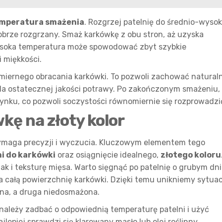
mperatura smażenia
. Rozgrzej patelnię do średnio-wysok
brze rozgrzany. Smaż karkówkę z obu stron, aż uzyska
wysoka temperatura może spowodować zbyt szybkie
 miękkości.
dmiernego obracania karkówki. To pozwoli zachować natural
dla ostatecznej jakości potrawy. Po zakończonym smażeniu,
nku, co pozwoli soczystości równomiernie się rozprowadzi
ę na złoty kolor
wymaga precyzji i wyczucia. Kluczowym elementem tego
ni do karkówki
oraz osiągnięcie idealnego,
złotego koloru
 i teksturę mięsa. Warto sięgnąć po patelnię o grubym dni
 całą powierzchnię karkówki. Dzięki temu unikniemy sytuacj
ona, a druga niedosmażona.
 należy zadbać o odpowiednią temperaturę patelni i użyć
lepiej sprawdzi się klarowany masło lub olej roślinny.