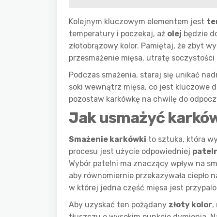
Kolejnym kluczowym elementem jest
te
temperatury i poczekaj, aż
olej
będzie do
złotobrązowy kolor. Pamiętaj, że zbyt 
przesmażenie mięsa, utratę soczystości i
Podczas smażenia, staraj się unikać na
soki wewnątrz mięsa, co jest kluczowe 
pozostaw karkówkę na chwilę do odpoczy
Jak usmażyć karkówk
Smażenie karkówki
to sztuka, która 
procesu jest użycie odpowiedniej
patel
Wybór patelni ma znaczący wpływ na smak
aby równomiernie przekazywała ciepło na
w której jedna część mięsa jest przypal
Aby uzyskać ten pożądany
złoty kolor
,
tłuszczu o wysokim punkcie dymienia. Naj