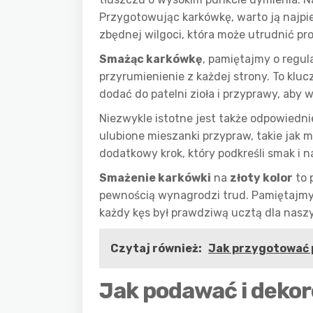
Przygotowując karkówkę, warto ją najpi
zbędnej wilgoci, która może utrudnić pr
Smażąc karkówkę
, pamiętajmy o regu
przyrumienienie z każdej strony. To klu
dodać do patelni zioła i przyprawy, aby
Niezwykle istotne jest także odpowiedn
ulubione mieszanki przypraw, takie jak mi
dodatkowy krok, który podkreśli smak i
Smażenie karkówki
na
złoty kolor
to 
pewnością wynagrodzi trud. Pamiętajmy 
każdy kęs był prawdziwą ucztą dla nasz
Czytaj również:
Jak przygotować p
Jak podawać i dekor