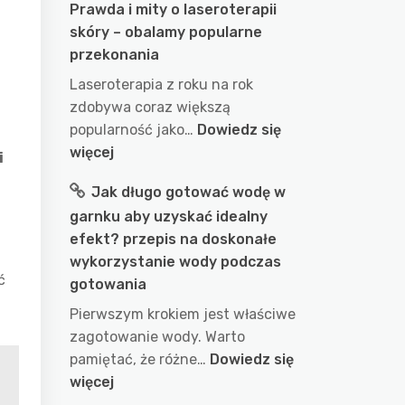
Prawda i mity o laseroterapii
skóry – obalamy popularne
przekonania
Laseroterapia z roku na rok
zdobywa coraz większą
popularność jako…
Dowiedz się
:
więcej
i
Prawda
Jak długo gotować wodę w
i
garnku aby uzyskać idealny
mity
efekt? przepis na doskonałe
o
.
wykorzystanie wody podczas
laseroterapii
ć
gotowania
skóry
–
Pierwszym krokiem jest właściwe
obalamy
zagotowanie wody. Warto
popularne
pamiętać, że różne…
Dowiedz się
przekonania
:
więcej
Jak