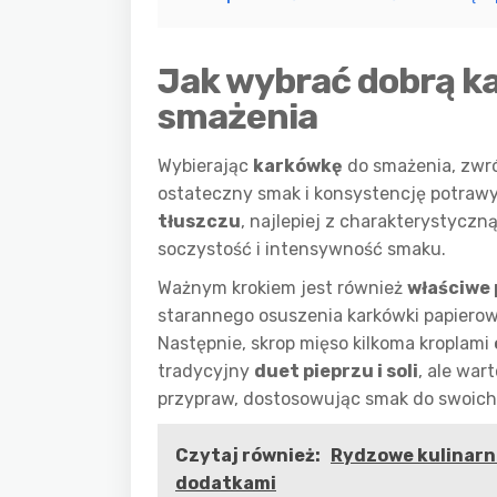
Jak wybrać dobrą ka
smażenia
Wybierając
karkówkę
do smażenia, zwró
ostateczny smak i konsystencję potrawy
tłuszczu
, najlepiej z charakterystycz
soczystość i intensywność smaku.
Ważnym krokiem jest również
właściwe
starannego osuszenia karkówki papierow
Następnie, skrop mięso kilkoma kroplami
tradycyjny
duet pieprzu i soli
, ale war
przypraw, dostosowując smak do swoich 
Czytaj również:
Rydzowe kulinarn
dodatkami