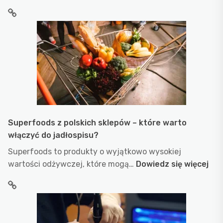
Superfoods z polskich sklepów – które warto
włączyć do jadłospisu?
Superfoods to produkty o wyjątkowo wysokiej
:
wartości odżywczej, które mogą…
Dowiedz się więcej
Sup
z
pol
skl