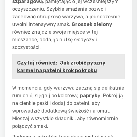
szparagową
, pamiętając o jej wcześniejszym
oczyszczeniu. Szybkie smażenie pozwoli
zachować chrupkość warzywa, a jednocześnie
uwolni intensywny smak.
Groszek zielony
również znajdzie swoje miejsce w tej
mieszance, dodając nutkę słodyczy i
soczystości.
Czytaj również:
Jak zrobić pyszny
karmel na patelni krok po kroku
W momencie, gdy warzywa zaczną się delikatnie
rumienić, sięgnij po kolorową
paprykę
. Pokrój ją
na cienkie paski i dodaj do patelni, aby
wprowadzić dodatkową świeżość i aromat.
Mieszaj wszystkie składniki, aby równomiernie
połączyć smaki.
Jednym z sekretów tego dania jest również