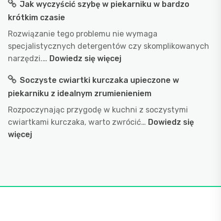
Jak wyczyścić szybę w piekarniku w bardzo
obalamy
długo
popularne
krótkim czasie
gotować
przekonania
wodę
Rozwiązanie tego problemu nie wymaga
w
specjalistycznych detergentów czy skomplikowanych
garnku
:
narzędzi.…
Dowiedz się więcej
aby
Jak
Soczyste cwiartki kurczaka upieczone w
uzyskać
wyczyścić
idealny
piekarniku z idealnym zrumienieniem
szybę
efekt?
w
Rozpoczynając przygodę w kuchni z soczystymi
przepis
piekarniku
cwiartkami kurczaka, warto zwrócić…
Dowiedz się
na
w
:
więcej
doskonałe
bardzo
Soczyste
wykorzyst
krótkim
cwiartki
wody
czasie
kurczaka
podczas
upieczone
gotowani
w
piekarniku
z