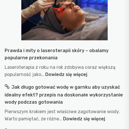
–
któ
war
włą
do
jad
Prawda i mity o laseroterapii skóry – obalamy
popularne przekonania
Laseroterapia z roku na rok zdobywa coraz większą
:
popularność jako…
Dowiedz się więcej
Prawda
Jak długo gotować wodę w garnku aby uzyskać
i
idealny efekt? przepis na doskonałe wykorzystanie
mity
wody podczas gotowania
o
laseroterapii
Pierwszym krokiem jest właściwe zagotowanie wody.
skóry
:
Warto pamiętać, że różne…
Dowiedz się więcej
–
Jak