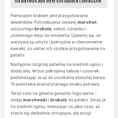
na patelni aby były chrupiące i smaczne
Pierwszym krokiem jest przygotowanie
składników. Potrzebujesz świeżej
marchwi
,
soczystego
brokuła
, cebuli, czosnku i
ulubionego oleju do smażenia. Upewnij się, że
warzywa są umyte i pokrojone w równomierne
kawałki, co ułatwi ich szybkie przygotowanie na
patelni.
Następnie rozgrzej patelnię na średnim ogniu i
dodaj olej. Wrzuć pokrojoną cebulę i czosnek,
podsmażając je aż do uzyskania złocistej barwy.
To podstawa aromatycznego smaku potrawy.
Teraz czas na główne gwiazdy tego dania –
dodaj
marchewki
i
brokuły
do patelni. Smaż je
na średnim ogniu, mieszając co jakiś czas, aż
stanie się delikatnie chrupiące, ale wciąż