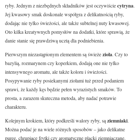
cytryna
ryby. Jednym z niezbędnych składników jest oczywiście
.
Jej kwasowy smak doskonale współgra z delikatnością ryby,
dodając nie tylko świeżości, ale także subtelnej nuty kwasowej.
Oto kilka kreatywnych pomysłów na dodatki, które sprawią, że
danie stanie się prawdziwą ucztą dla podniebienia.
zioła
Pierwszym niezastąpionym elementem są świeże
. Czy to
bazylią, rozmarynem czy koperkiem, dodają one nie tylko
intensywnego aromatu, ale także koloru i świeżości.
Posypywanie ryby posiekanymi ziołami tuż przed podaniem
sprawi, że każdy kęs będzie pełen wyrazistych smaków. To
prosta, a zarazem skuteczna metoda, aby nadać potrawie
charakteru.
ziemniaki
Kolejnym krokiem, który podkreśli walory ryby, są
.
Można podać je na wiele różnych sposobów – jako delikatne
puree, chrupiące frytki czy aromatyczne placki ziemniaczane.