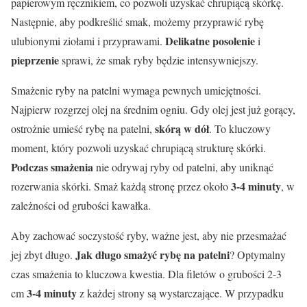
papierowym ręcznikiem, co pozwoli uzyskać chrupiącą skórkę.
Następnie, aby podkreślić smak, możemy przyprawić rybę
Delikatne posolenie
ulubionymi ziołami i przyprawami.
i
pieprzenie
sprawi, że smak ryby będzie intensywniejszy.
Smażenie ryby na patelni wymaga pewnych umiejętności.
Najpierw rozgrzej olej na średnim ogniu. Gdy olej jest już gorący,
skórą w dół
ostrożnie umieść rybę na patelni,
. To kluczowy
moment, który pozwoli uzyskać chrupiącą strukturę skórki.
Podczas smażenia
nie odrywaj ryby od patelni, aby uniknąć
3-4 minuty
rozerwania skórki. Smaż każdą stronę przez około
, w
zależności od grubości kawałka.
Aby zachować soczystość ryby, ważne jest, aby nie przesmażać
Jak długo smażyć rybę na patelni
jej zbyt długo.
? Optymalny
czas smażenia to kluczowa kwestia. Dla filetów o grubości 2-3
3-4 minuty
cm
z każdej strony są wystarczające. W przypadku