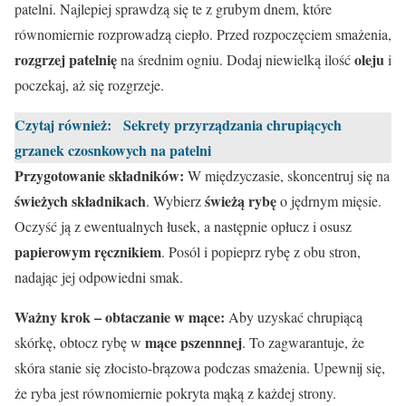
patelni. Najlepiej sprawdzą się te z grubym dnem, które
równomiernie rozprowadzą ciepło. Przed rozpoczęciem smażenia,
rozgrzej patelnię
oleju
na średnim ogniu. Dodaj niewielką ilość
i
poczekaj, aż się rozgrzeje.
Czytaj również:
Sekrety przyrządzania chrupiących
grzanek czosnkowych na patelni
Przygotowanie składników:
W międzyczasie, skoncentruj się na
świeżych składnikach
świeżą rybę
. Wybierz
o jędrnym mięsie.
Oczyść ją z ewentualnych łusek, a następnie opłucz i osusz
papierowym ręcznikiem
. Posól i popieprz rybę z obu stron,
nadając jej odpowiedni smak.
Ważny krok – obtaczanie w mące:
Aby uzyskać chrupiącą
mące pszennnej
skórkę, obtocz rybę w
. To zagwarantuje, że
skóra stanie się złocisto-brązowa podczas smażenia. Upewnij się,
że ryba jest równomiernie pokryta mąką z każdej strony.