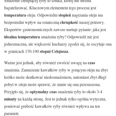
Smażenie chrupiącej ryby to sztuka, której nie można
bagatelizować. Kluczowym elementem tego procesu jest
temperatura
stopień
oleju. Odpowiedni
nagrzania oleju ma
chrupkość
bezpośredni wpływ na ostateczną
naszej potrawy.
Ekspertów gastronomicznych zawsze nurtuje pytanie: jaka jest
idealna temperatura
smażenia ryby? Odpowiedź nie jest
jednoznaczna, ale większość kucharzy zgodzi się, że oscyluje ona
stopni Celsjusza
w granicach 170-190
.
czas
Ważne jest jednak, aby również zwrócić uwagę na
smażenia. Zanurzenie kawałków ryby w gorącym oleju na zbyt
krótko może skutkować niedosmażeniem, natomiast zbyt długi
pobyt w oleju może sprawić, że stanie się ona przesuszona.
optymalny czas
Przyjęło się, że
smażenia ryby to około 3-4
minuty
na każdą stronę. Jest to jednak tylko ogólna wytyczna,
ponieważ grubość kawałków ryby również wpływa na ten
parametr.