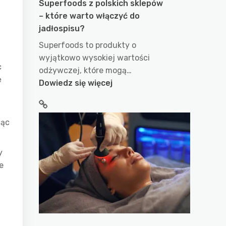
Superfoods z polskich sklepów
– które warto włączyć do
i
jadłospisu?
Superfoods to produkty o
wyjątkowo wysokiej wartości
c
odżywczej, które mogą…
ę
:
Dowiedz się więcej
Superfoods
z
polskich
jąc
sklepów
–
y
które
e
warto
włączyć
do
jadłospisu?