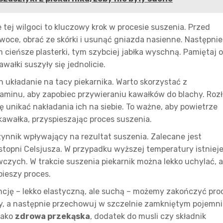
 tej wilgoci to kluczowy krok w procesie suszenia. Przed
oce, obrać ze skórki i usunąć gniazda nasienne. Następnie
 Im cieńsze plasterki, tym szybciej jabłka wyschną. Pamiętaj o
ałki suszyły się jednolicie.
ch układanie na tacy piekarnika. Warto skorzystać z
aminu, aby zapobiec przywieraniu kawałków do blachy. Roz
ię unikać nakładania ich na siebie. To ważne, aby powietrze
awałka, przyspieszając proces suszenia.
ynnik wpływający na rezultat suszenia. Zalecane jest
stopni Celsjusza. W przypadku wyższej temperatury istniej
czych. W trakcie suszenia piekarnik można lekko uchylać, 
ieszy proces.
ncję – lekko elastyczną, ale suchą – możemy zakończyć pro
ły, a następnie przechowuj w szczelnie zamkniętym pojemni
jako
zdrowa przekąska
, dodatek do musli czy składnik