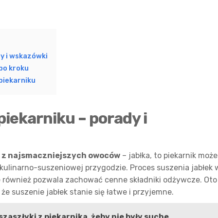
dy i wskazówki
po kroku
piekarniku
piekarniku – porady i
 z najsmaczniejszych owoców
– jabłka, to piekarnik może
ulinarno-suszeniowej przygodzie. Proces suszenia jabłek 
ale również pozwala zachować cenne składniki odżywcze. Oto
, że suszenie jabłek stanie się łatwe i przyjemne.
zaszłyki z piekarnika, żeby nie były suche