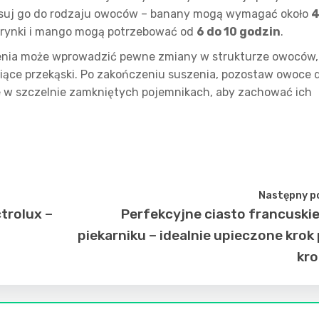
stosuj go do rodzaju owoców – banany mogą wymagać około
4
tarynki i mango mogą potrzebować od
6 do 10 godzin
.
zenia może wprowadzić pewne zmiany w strukturze owoców,
piące przekąski. Po zakończeniu suszenia, pozostaw owoce 
je w szczelnie zamkniętych pojemnikach, aby zachować ich
Następny p
trolux –
Perfekcyjne ciasto francuski
piekarniku – idealnie upieczone krok
kr