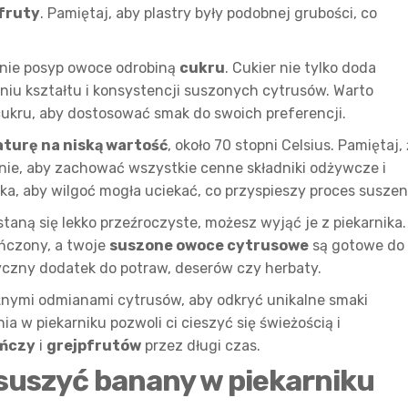
fruty
. Pamiętaj, aby plastry były podobnej grubości, co
atnie posyp owoce odrobiną
cukru
. Cukier nie tylko doda
niu kształtu i konsystencji suszonych cytrusów. Warto
ukru, aby dostosować smak do swoich preferencji.
turę na niską wartość
, około 70 stopni Celsius. Pamiętaj,
nie, aby zachować wszystkie cenne składniki odżywcze i
ka, aby wilgoć mogła uciekać, co przyspieszy proces suszen
staną się lekko przeźroczyste, możesz wyjąć je z piekarnika.
ończony, a twoje
suszone owoce cytrusowe
są gotowe do
yczny dodatek do potraw, deserów czy herbaty.
ymi odmianami cytrusów, aby odkryć unikalne smaki
ia w piekarniku pozwoli ci cieszyć się świeżością i
ńczy
i
grejpfrutów
przez długi czas.
suszyć banany w piekarniku