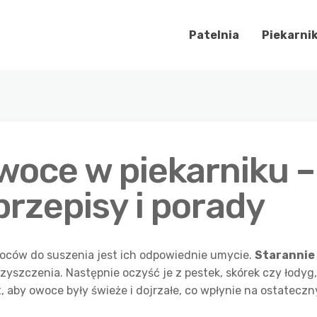
Patelnia
Piekarni
woce w piekarniku –
rzepisy i porady
ców do suszenia jest ich odpowiednie umycie.
Starannie
yszczenia. Następnie oczyść je z pestek, skórek czy łodyg
, aby owoce były świeże i dojrzałe, co wpłynie na ostateczn