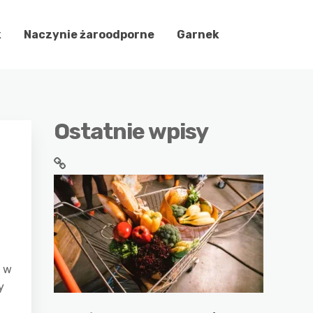
k
Naczynie żaroodporne
Garnek
Ostatnie wpisy
, w
y