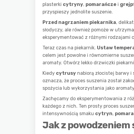
plasterki
cytryny
,
pomarańcze
i
grejp
przyspieszy jednolite suszenie.
Przed nagrzaniem piekarnika
, delik
słodyczy, ale również pomoże w utrzyma
eksperymentować z różnymi rodzajami c
Teraz czas na piekarnik.
Ustaw tempera
celem jest powolne i równomierne susze
aromaty. Otwórz lekko drzwiczki piekarni
Kiedy
cytrusy
nabiorą złocistej barwy i 
oznacza, że proces suszenia został zak
spożycia lub wykorzystania jako aromat
Zachęcamy do eksperymentowania z różn
każdego z nich. Ten prosty proces suszen
intensywnością smaku
cytryn
,
pomara
Jak z powodzeniem 