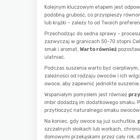
Kolejnym kluczowym etapem jest odpow
podobną grubość, co przyspieszy równom
lub krążki – zależy to od Twoich prefe
Przechodząc do sedna sprawy – procesu
zazwyczaj w granicach 50-70 stopni Ce
smak i aromat.
Warto również
pozostawi
ulatniać.
Podczas suszenia warto być cierpliwym, 
zależności od rodzaju owoców i ich wil
owoce, aby zapewnić jednolite suszenie.
Wspaniałym pomysłem jest również
przy
imbir dodadzą im dodatkowego smaku. P
przytłoczyć naturalnego smaku owoców
Na koniec, gdy owoce są już suchutkie,
szczelnych słoikach lub workach, chroni
domowymi przekąskami przez cały rok, 