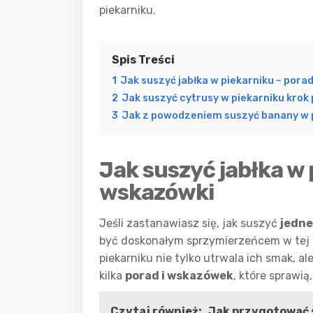
piekarniku.
Spis Treści
1
Jak suszyć jabłka w piekarniku – pora
2
Jak suszyć cytrusy w piekarniku krok 
3
Jak z powodzeniem suszyć banany w 
Jak suszyć jabłka w 
wskazówki
Jeśli zastanawiasz się, jak suszyć
jedne
być doskonałym sprzymierzeńcem w tej k
piekarniku nie tylko utrwala ich smak, 
kilka
porad i wskazówek
, które sprawią
Czytaj również:
Jak przygotować s