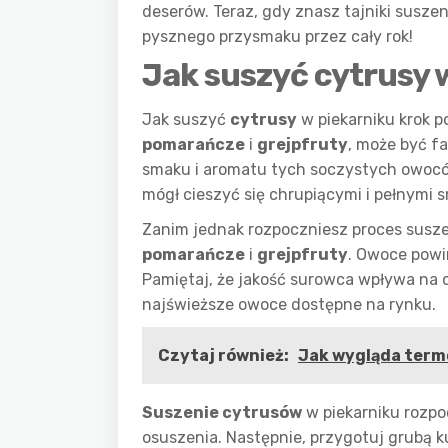
deserów. Teraz, gdy znasz tajniki suszen
pysznego przysmaku przez cały rok!
Jak suszyć cytrusy 
Jak suszyć
cytrusy
w piekarniku krok p
pomarańcze
i
grejpfruty
, może być 
smaku i aromatu tych soczystych owocó
mógł cieszyć się chrupiącymi i pełnymi 
Zanim jednak rozpoczniesz proces suszen
pomarańcze
i
grejpfruty
. Owoce powi
Pamiętaj, że jakość surowca wpływa na 
najświeższe owoce dostępne na rynku.
Czytaj również:
Jak wygląda termo
Suszenie cytrusów
w piekarniku rozp
osuszenia. Następnie, przygotuj grubą k