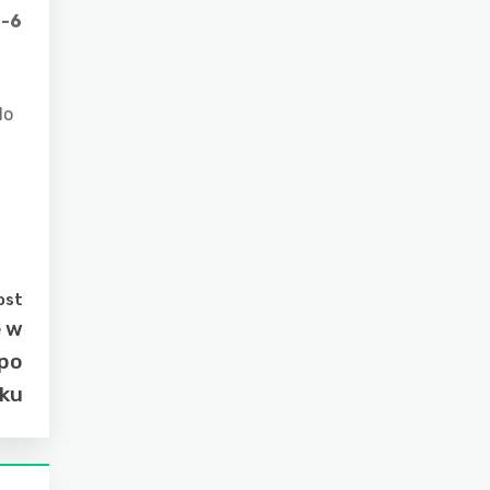
-6
do
ost
e w
 po
oku