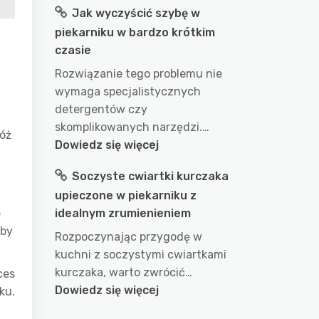
Jak wyczyścić szybę w
długo
piekarniku w bardzo krótkim
gotować
czasie
wodę
w
Rozwiązanie tego problemu nie
garnku
wymaga specjalistycznych
aby
detergentów czy
uzyskać
skomplikowanych narzędzi.…
łóż
idealny
:
Dowiedz się więcej
efekt?
Jak
Soczyste cwiartki kurczaka
przepis
wyczyścić
na
upieczone w piekarniku z
szybę
doskonałe
e
idealnym zrumienieniem
w
wykorzystanie
aby
piekarniku
Rozpoczynając przygodę w
wody
w
kuchni z soczystymi cwiartkami
podczas
bardzo
kurczaka, warto zwrócić…
ces
gotowania
krótkim
:
Dowiedz się więcej
ku.
czasie
Soczyste