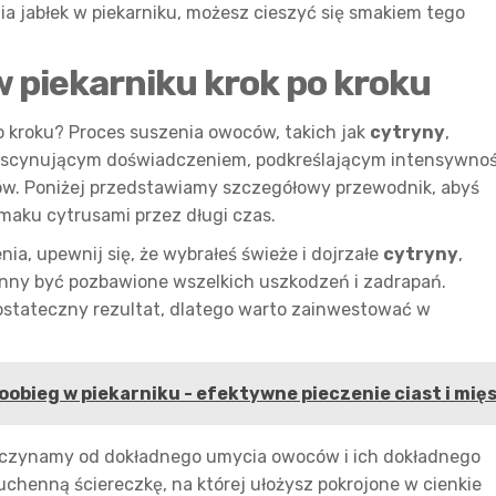
ia jabłek w piekarniku, możesz cieszyć się smakiem tego
w piekarniku krok po kroku
o kroku? Proces suszenia owoców, takich jak
cytryny
,
fascynującym doświadczeniem, podkreślającym intensywno
w. Poniżej przedstawiamy szczegółowy przewodnik, abyś
smaku cytrusami przez długi czas.
ia, upewnij się, że wybrałeś świeże i dojrzałe
cytryny
,
nny być pozbawione wszelkich uszkodzeń i zadrapań.
ostateczny rezultat, dlatego warto zainwestować w
obieg w piekarniku - efektywne pieczenie ciast i mię
oczynamy od dokładnego umycia owoców i ich dokładnego
uchenną ściereczkę, na której ułożysz pokrojone w cienkie