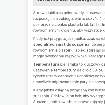
Surowe jabłka są pełne wody, a usuwanie
rozpoczęciem zabiegu, warto oczyścić ow
pokrój je na cienkie plasterki lub krążki.
równomiernym krojeniu, aby wszystkie kaw
Kiedy już przygotujesz jabłka, czas na i
specjalnych mat do suszenia
lub perg
równomiernie plasterki jabłek, starając s
mogło swobodnie krążyć wokół każdego k
Temperatura
piekarnika to kluczowy cz
ustawienie temperatury na około 50-60 
ryzyko utraty cennych składników odżyw
umożliwić odprowadzenie pary, co przysp
Kiedy jabłka osiągną pożądaną konsyste
suszenia. Odstaw je na bok, aby wystyg
Suszone jabłka świetnie sprawdzają się 