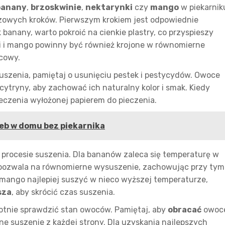
banany
,
brzoskwinie
,
nektarynki
czy
mango
w piekarnik
uczowych kroków. Pierwszym krokiem jest odpowiednie
banany, warto pokroić na cienkie plastry, co przyspieszy
ki i mango powinny być również krojone w równomierne
ńcowy.
zenia, pamiętaj o usunięciu pestek i pestycydów. Owoce
cytryny, aby zachować ich naturalny kolor i smak. Kiedy
ieczenia wyłożonej papierem do pieczenia.
eb w domu bez piekarnika
procesie suszenia. Dla bananów zaleca się temperaturę w
 pozwala na równomierne wysuszenie, zachowując przy tym
i mango najlepiej suszyć w nieco wyższej temperaturze,
sza
, aby skrócić czas suszenia.
rotnie sprawdzić stan owoców. Pamiętaj, aby
obracać
owoc
ne suszenie z każdej strony. Dla uzyskania najlepszych