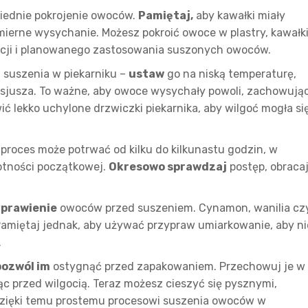
iednie pokrojenie owoców.
Pamiętaj,
aby kawałki miały
ierne wysychanie. Możesz pokroić owoce w plastry, kawałk
rencji i planowanego zastosowania suszonych owoców.
 suszenia w piekarniku –
ustaw
go na niską temperaturę,
lsjusza. To ważne, aby owoce wysychały powoli, zachowują
ć lekko uchylone drzwiczki piekarnika, aby wilgoć mogła si
proces może potrwać od kilku do kilkunastu godzin, w
gotności początkowej.
Okresowo sprawdzaj
postęp, obraca
prawienie
owoców przed suszeniem. Cynamon, wanilia cz
amiętaj jednak, aby używać przypraw umiarkowanie, aby ni
.
pozwól im
ostygnąć przed zapakowaniem. Przechowuj je w
ąc przed wilgocią. Teraz możesz cieszyć się pysznymi,
dzięki temu prostemu procesowi suszenia owoców w