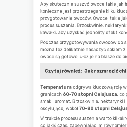
Aby skutecznie suszyć owoce takie jak
konieczne jest przestrzeganie kilku kl
przygotowanie owoców. Owoce, takie jak 
proces suszenia. Brzoskwinie, nektaryn
kawałki, aby uzyskać jednolity efekt ko
Podczas przygotowywania owoców do sus
można też delikatnie nasączyć sokiem z 
owoce są gotowe, ułóż je na blasze do p
Czytaj również:
Jak rozmrozić chl
Temperatura
odgrywa kluczową rolę w 
granicach
60-70 stopni Celsjusza
, co
smak i aromat. Brzoskwinie, nektarynki 
oscylującej wokół
70-80 stopni Celsju
W trakcie procesu suszenia warto kilkak
co jakiś czas, zapewniając im równomier