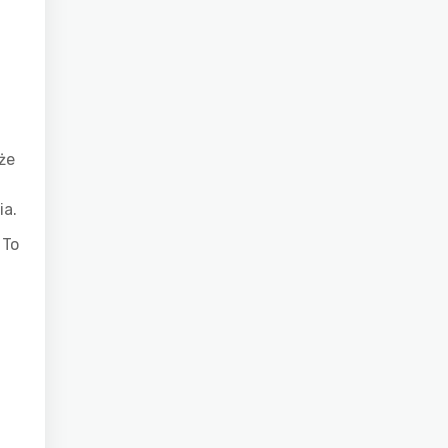
 że
ia.
 To