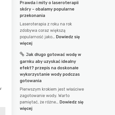
Prawda i mity o laseroterapii
skóry – obalamy popularne
przekonania
Laseroterapia z roku na rok
zdobywa coraz większą
popularność jako…
Dowiedz się
:
więcej
Prawda
Jak długo gotować wodę w
i
garnku aby uzyskać idealny
mity
efekt? przepis na doskonałe
o
wykorzystanie wody podczas
laseroterapii
gotowania
skóry
–
w
Pierwszym krokiem jest właściwe
obalamy
zagotowanie wody. Warto
popularne
pamiętać, że różne…
Dowiedz się
przekonania
:
więcej
Jak