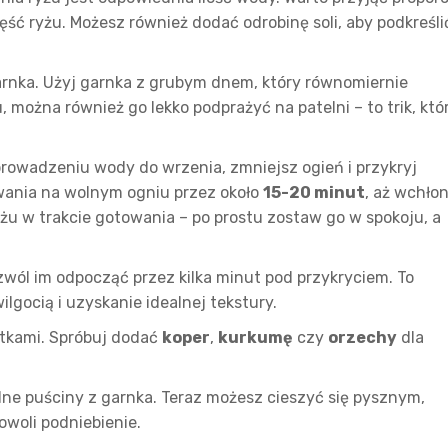
ęść ryżu. Możesz również dodać odrobinę soli, aby podkreśli
rnka. Użyj garnka z grubym dnem, który równomiernie
 można również go lekko podprażyć na patelni – to trik, któ
prowadzeniu wody do wrzenia, zmniejsz ogień i przykryj
wania na wolnym ogniu przez około
15-20 minut
, aż wchłon
yżu w trakcie gotowania – po prostu zostaw go w spokoju, a
wól im odpocząć przez kilka minut pod przykryciem. To
lgocią i uzyskanie idealnej tekstury.
atkami. Spróbuj dodać
koper
,
kurkumę
czy
orzechy
dla
alne puściny z garnka. Teraz możesz cieszyć się pysznym,
woli podniebienie.