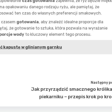
Odpowiednie
czas gotowania
zapewnia, że ryż będzie miękk
na opakowaniu danego rodzaju ryżu, ale pamiętaj, że
tosować ten czas do własnych preferencji smakowych.
i czasem
gotowania
, aby znaleźć idealne proporcje dla
taj, że gotowanie to sztuka, która pozwala na wyrażanie
porcje wody
to kluczowy element tego procesu.
ić kapustę w glinianym garnku
Następny p
Jak przyrządzić smacznego królik
piekarniku – przepis krok po kr