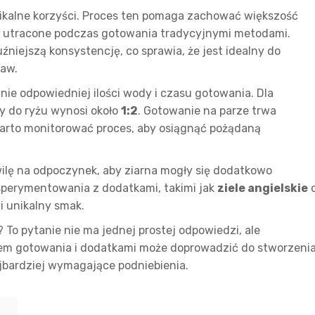
kalne korzyści. Proces ten pomaga zachować większość
 utracone podczas gotowania tradycyjnymi metodami.
niejszą konsystencję, co sprawia, że jest idealny do
raw.
ie odpowiedniej ilości wody i czasu gotowania. Dla
y do ryżu wynosi około
1:2
. Gotowanie na parze trwa
warto monitorować proces, aby osiągnąć pożądaną
wilę na odpoczynek, aby ziarna mogły się dodatkowo
ksperymentowania z dodatkami, takimi jak
ziele angielskie
i unikalny smak.
? To pytanie nie ma jednej prostej odpowiedzi, ale
em gotowania i dodatkami może doprowadzić do stworzeni
ajbardziej wymagające podniebienia.