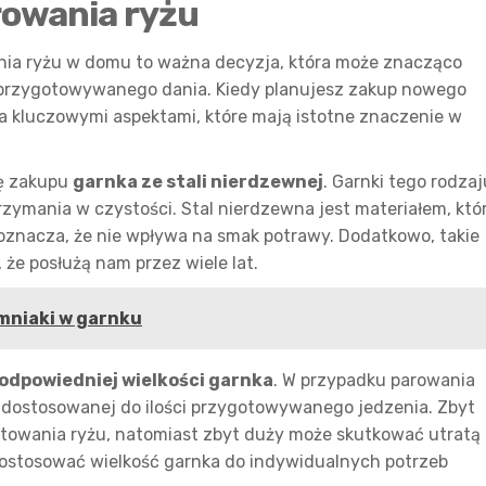
rowania ryżu
ia ryżu w domu to ważna decyzja, która może znacząco
ę przygotowywanego dania. Kiedy planujesz zakup nowego
ma kluczowymi aspektami, które mają istotne znaczenie w
ję zakupu
garnka ze stali nierdzewnej
. Garnki tego rodzaj
utrzymania w czystości. Stal nierdzewna jest materiałem, któ
 oznacza, że nie wpływa na smak potrawy. Dodatkowo, takie
 że posłużą nam przez wiele lat.
mniaki w garnku
odpowiedniej wielkości garnka
. W przypadku parowania
y dostosowanej do ilości przygotowywanego jedzenia. Zbyt
towania ryżu, natomiast zbyt duży może skutkować utratą
dostosować wielkość garnka do indywidualnych potrzeb