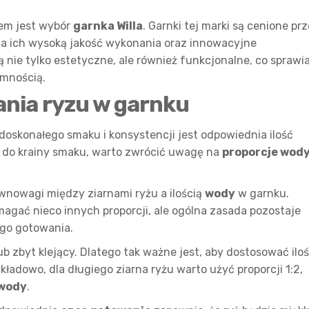
tem jest wybór
garnka Willa
. Garnki tej marki są cenione pr
na ich wysoką jakość wykonania oraz innowacyjne
są nie tylko estetyczne, ale również funkcjonalne, co sprawia
emnością.
ania ryzu w garnku
doskonałego smaku i konsystencji jest odpowiednia ilość
ne do krainy smaku, warto zwrócić uwagę na
proporcje wod
nowagi między ziarnami ryżu a ilością
wody
w garnku.
agać nieco innych proporcji, ale ogólna zasada pozostaje
ego gotowania.
ub zbyt klejący. Dlatego tak ważne jest, aby dostosować ilo
ładowo, dla długiego ziarna ryżu warto użyć proporcji 1:2,
wody
.