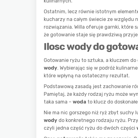
kulinarnych.
Ostatnim, lecz równie istotnym elemen
kucharzy na całym świecie ze względu 
rozwiązania. Willa oferuje garnki, które 
że gotowanie staje się prawdziwą przyj
Ilosc wody do gotow
Gotowanie ryżu to sztuka, a kluczem do 
wody
. Wybierając się w podróż kulinar
które wpłyną na ostateczny rezultat.
Podstawową zasadą jest zachowanie rów
Pamiętaj, że każdy rodzaj ryżu może wym
taka sama –
woda
to klucz do doskonał
Nie ma nic gorszego niż ryż zbyt suchy l
wody
do konkretnego rodzaju ryżu. Przyk
czyli jedna część ryżu do dwóch części