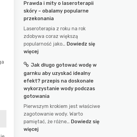
Prawda i mity o laseroterapii
skóry – obalamy popularne
przekonania
Laseroterapia z roku na rok
zdobywa coraz większą
popularność jako…
Dowiedz się
:
więcej
Prawda
ga
Jak długo gotować wodę w
i
garnku aby uzyskać idealny
mity
efekt? przepis na doskonałe
o
wykorzystanie wody podczas
laseroterapii
gotowania
skóry
–
Pierwszym krokiem jest właściwe
obalamy
zagotowanie wody. Warto
popularne
pamiętać, że różne…
Dowiedz się
przekonania
:
więcej
ję
Jak