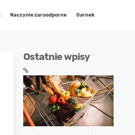
k
Naczynie żaroodporne
Garnek
Ostatnie wpisy