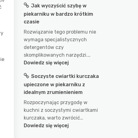
Jak wyczyścić szybę w
ć
długo
piekarniku w bardzo krótkim
gotować
czasie
wodę
w
Rozwiązanie tego problemu nie
ry
garnku
wymaga specjalistycznych
aby
detergentów czy
uzyskać
skomplikowanych narzędzi.…
ie
idealny
:
Dowiedz się więcej
efekt?
Jak
Soczyste cwiartki kurczaka
przepis
wyczyścić
na
upieczone w piekarniku z
szybę
doskonałe
idealnym zrumienieniem
w
wykorzystanie
piekarniku
Rozpoczynając przygodę w
wody
w
kuchni z soczystymi cwiartkami
podczas
bardzo
kurczaka, warto zwrócić…
gotowania
krótkim
:
Dowiedz się więcej
czasie
Soczyste