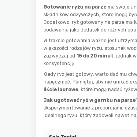
Gotowanie ryżu na parze
ma swoje uni
składników odżywczych, które mogą być
Dodatkowo, ryż gotowany na parze ma luź
podawania jako dodatek do różnych pot
W trakcie gotowania ważne jest utrzyman
większości rodzajów ryżu, stosunek wod
zazwyczaj od
15 do 20 minut
, jednak 
konsystencję.
Kiedy ryż jest gotowy, warto dać mu ch
napęcznieć. Pamiętaj, aby nie unikać e
liście laurowe
, które mogą nadać ryżow
Jak ugotować ryż w garnku na parze
eksperymentowanie z proporcjami, czas
idealnego ryżu, który zadowoli nawet n