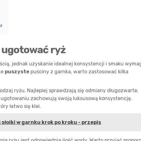
u
k ugotować ryż
cią, jednak uzyskanie idealnej konsystencji i smaku wyma
ne
puszyste
puściny z garnka, warto zastosować kilka
odzaj ryżu. Najlepiej sprawdzają się odmiany długozwarte,
po ugotowaniu zachowują swoją luksusową konsystencję.
ry łatwo się klei.
słoiki w garnku krok po kroku - przepis
 ryżu jest odpowiednia ilość wody. Warto przyjąć proporc