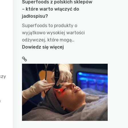
Superfoods z polskich sklepów
– które warto włączyć do
jadłospisu?
Superfoods to produkty o
wyjątkowo wysokiej wartości
odżywczej, które mogą…
:
Dowiedz się więcej
Superfoods
z
polskich
sklepów
czy
–
które
warto
a
włączyć
do
jadłospisu?