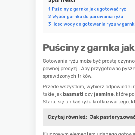
Spis Treści
1
Puściny z garnka jak ugotować ryż
2
Wybór garnka do parowania ryżu
3
Ilosc wody do gotowania ryzu w garnk
Puściny z garnka ja
Gotowanie ryżu może być prostą czynnoś
pewnej precyzji. Aby przygotować pysz
sprawdzonych trików.
Przede wszystkim, wybierz odpowiedni r
takie jak
basmati
czy
jasmine
, które 
Staraj się unikać ryżu krótkozwartego, któ
Czytaj również:
Jak pasteryzować 
Kluczowym elementem udanego gotowania