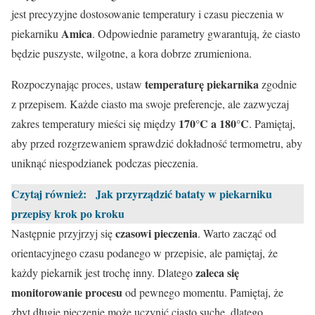
jest precyzyjne dostosowanie temperatury i czasu pieczenia w
Amica
piekarniku
. Odpowiednie parametry gwarantują, że ciasto
będzie puszyste, wilgotne, a kora dobrze zrumieniona.
temperaturę piekarnika
Rozpoczynając proces, ustaw
zgodnie
z przepisem. Każde ciasto ma swoje preferencje, ale zazwyczaj
170°C a 180°C
zakres temperatury mieści się między
. Pamiętaj,
aby przed rozgrzewaniem sprawdzić dokładność termometru, aby
uniknąć niespodzianek podczas pieczenia.
Czytaj również:
Jak przyrządzić bataty w piekarniku
przepisy krok po kroku
czasowi pieczenia
Następnie przyjrzyj się
. Warto zacząć od
orientacyjnego czasu podanego w przepisie, ale pamiętaj, że
zaleca się
każdy piekarnik jest trochę inny. Dlatego
monitorowanie procesu
od pewnego momentu. Pamiętaj, że
zbyt długie pieczenie może uczynić ciasto suche, dlatego