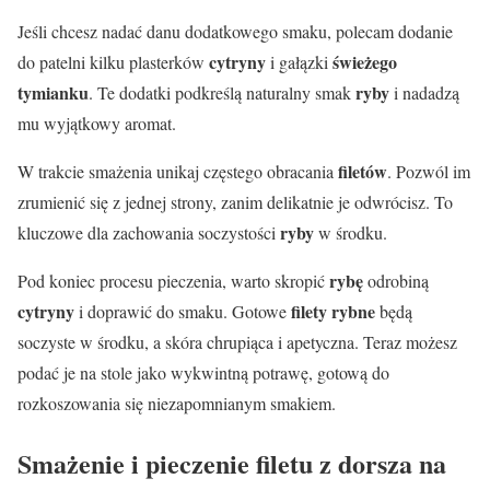
Jeśli chcesz nadać danu dodatkowego smaku, polecam dodanie
cytryny
świeżego
do patelni kilku plasterków
i gałązki
tymianku
ryby
. Te dodatki podkreślą naturalny smak
i nadadzą
mu wyjątkowy aromat.
filetów
W trakcie smażenia unikaj częstego obracania
. Pozwól im
zrumienić się z jednej strony, zanim delikatnie je odwrócisz. To
ryby
kluczowe dla zachowania soczystości
w środku.
rybę
Pod koniec procesu pieczenia, warto skropić
odrobiną
cytryny
filety rybne
i doprawić do smaku. Gotowe
będą
soczyste w środku, a skóra chrupiąca i apetyczna. Teraz możesz
podać je na stole jako wykwintną potrawę, gotową do
rozkoszowania się niezapomnianym smakiem.
Smażenie i pieczenie filetu z dorsza na