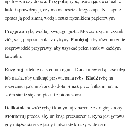
Przygotuj
np. łososia czy dorsza.
rybę, usuwając ewentualne
łuski i sprawdzając, czy nie ma resztek kręgosłupa. Następnie
opłucz ją pod zimną wodą i osusz ręcznikiem papierowym.
Przypraw
rybę według swojego gustu. Możesz użyć mieszanki
Pamiętaj
ziół, soli, pieprzu i soku z cytryny.
, aby równomiernie
rozprowadzić przyprawy, aby uzyskać pełen smak w każdym
kawałku.
Rozgrzej
patelnię na średnim ogniu. Dodaj niewielką ilość oleju
Kładź
lub masła, aby uniknąć przywierania ryby.
rybę na
Smaż
rozgrzanej patelni skórą do dołu.
przez kilka minut, aż
skóra stanie się chrupiąca i złotobrązowa.
Delikatnie
odwróć rybę i kontynuuj smażenie z drugiej strony.
Monitoruj
proces, aby uniknąć przesuszenia. Ryba jest gotowa,
gdy miąższ staje się jasny i łatwo się kruszy widelcem.