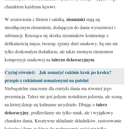
charakteru każdemu kęsowi.
ziemniaki
W zestawieniu z filetem i sałatką,
stają się
nieodłącznym elementem, dodającym do dania wyrazistości i
substancji. Krusząca się skórka ziemniaków kontrastuje z
delikatnością mięsa, tworząc zgrany duet smakowy. Są one nie
tylko doskonałym dodatkiem, ale także istotnym elementem
talerzu dekoracyjnym
kompozycji smakowej na
.
Czytaj również:
Jak usmażyć cukinie krok po kroku?
przepis z cukiniami usmażonymi na patelni
Niebagatelne znaczenie dla estetyki dania ma również jego
prezentacja. Talerz nie jest jedynie nośnikiem jedzenia, ale sceną,
talerz
na której dzieje się kulinarne arcydzieło. Dbając o
dekoracyjny
, podkreślamy nie tylko smak, ale i wyjątkowy
charakter dania. Kreatywne układanie składników, zastosowanie
kolorów i form, to klucz do zachwycenia gości nie tylko