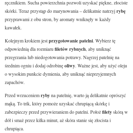
ręcznikiem. Sucha powierzchnia pozwoli uzyskać piękne, złociste
rybę
skórki. Teraz przystąp do marynowania – delikatnie natrzyj
przyprawami z obu stron, by aromaty wniknęły w każdy
kawałek.
przygotowanie patelni
Kolejnym krokiem jest
. Wybierz tę
filetów rybnych
odpowiednią dla rozmiaru
, aby uniknąć
przegrzania lub niedogotowania potrawy. Nagrzej patelnię na
oliwy
średnim ogniu i dodaj odrobinę
. Ważne jest, aby użyć oleju
o wysokim punkcie dymienia, aby uniknąć nieprzyjemnych
zapachów.
ryby
Przed wrzuceniem
na patelnię, warto ją delikatnie oprószyć
mąką. To trik, który pomoże uzyskać chrupiącą skórkę i
filety
zabezpieczy przed przywieraniem do patelni. Położ
skórą w
dół i smaż przez kilka minut, aż skóra stanie się złocista i
chrupiąca.