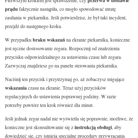
przerwa w dostawie
Pierwszym krokiem jest sprawdzenie, czy
prądu
faktycznie nastąpiła, co mogło spowodować utratę
zasilania w piekarniku. Jeśli potwierdzisz, że był taki incydent,
przejdź do następnego kroku.
braku wskazań
W przypadku
na ekranie piekarnika, konieczne
jest ręczne dostosowanie zegara. Rozpocznij od znalezienia
przycisku odpowiedzialnego za ustawienia czasu lub zegara.
Zazwyczaj znajdziesz go na panelu sterowania piekarnika.
Naciśnij ten przycisk i przytrzymaj go, aż zobaczysz migające
wskazania
czasu na ekranie. Teraz użyj przycisków
regulacyjnych do ustawienia poprawnej godziny. W razie
potrzeby powtórz ten krok również dla minut.
Jeśli jednak zegar nadal nie wyświetla się poprawnie, możliwe, że
instrukcją obsługi
konieczne jest skonsultowanie się z
, aby
dowiedzieć się, czy istnieją specjalne procedury przywracania