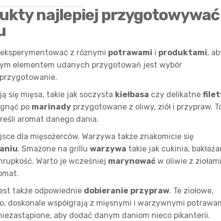
dukty najlepiej przygotowywać
u
to eksperymentować z różnymi
potrawami
i
produktami
, ab
wym elementem udanych przygotowań jest wybór
 przygotowanie.
ją się mięsa, takie jak soczysta
kiełbasa
czy delikatne
file
ęgnąć po
marinady
przygotowane z oliwy, ziół i przypraw. T
reśli aromat danego dania.
iejsce dla mięsożerców. Warzywa także znakomicie się
aniu
. Smażone na grillu
warzywa
takie jak cukinia, bakłaża
hrupkość. Warto je wcześniej
marynować
w oliwie z ziołami
omat.
jest także odpowiednie
dobieranie
przypraw
. Te ziołowe,
no, doskonale współgrają z mięsnymi i warzywnymi potrawam
niezastąpione, aby dodać danym daniom nieco pikanterii.