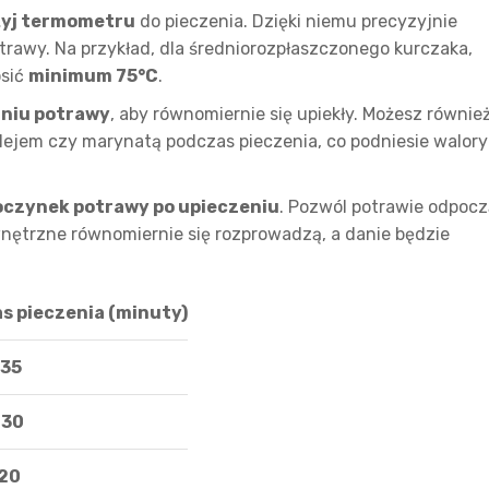
żyj termometru
do pieczenia. Dzięki niemu precyzyjnie
awy. Na przykład, dla średniorozpłaszczonego kurczaka,
sić
minimum 75°C
.
aniu potrawy
, aby równomiernie się upiekły. Możesz równie
ejem czy marynatą podczas pieczenia, co podniesie walory
czynek potrawy po upieczeniu
. Pozwól potrawie odpoc
wnętrzne równomiernie się rozprowadzą, a danie będzie
s pieczenia (minuty)
-35
-30
20