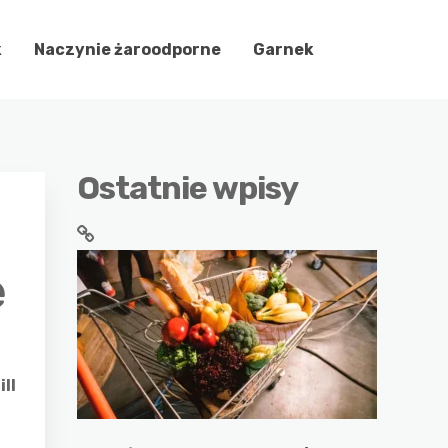
k
Naczynie żaroodporne
Garnek
Ostatnie wpisy
e
ll