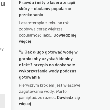
lu
Prawda i mity o laseroterapii
skóry – obalamy popularne
przekonania
Laseroterapia z roku na rok
zdobywa coraz większą
popularność jako…
Dowiedz się
:
więcej
Prawda
zy
Jak długo gotować wodę w
i
garnku aby uzyskać idealny
mity
efekt? przepis na doskonałe
o
wykorzystanie wody podczas
laseroterapii
gotowania
skóry
–
Pierwszym krokiem jest właściwe
obalamy
zagotowanie wody. Warto
popularne
pamiętać, że różne…
Dowiedz się
przekonania
:
więcej
Jak