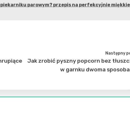
 piekarniku parowym? przepis na perfekcyjnie miękkie
Następny p
chrupiące
Jak zrobić pyszny popcorn bez tłusz
w garnku dwoma sposoba