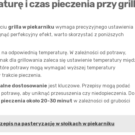
urę i czas pieczenia przy gril
yciu
grilla w piekarniku
wymaga precyzyjnego ustawienia
gnąć perfekcyjny efekt, warto skorzystać z poniższych
k
na odpowiednią temperaturę. W zależności od potrawy,
dnak dla grillowania zaleca się ustawienie temperatury międ
iektóre potrawy mogą wymagać wyższej temperatury
 trakcie pieczenia.
alne dostosowanie
jest kluczowe. Przepisy mogą podać
 potrawę, aby uniknąć przesuszenia czy niedopieczenia. Do
 pieczenia około 20-30 minut
w zależności od grubości
zepis na pasteryzację w słoikach w piekarniku