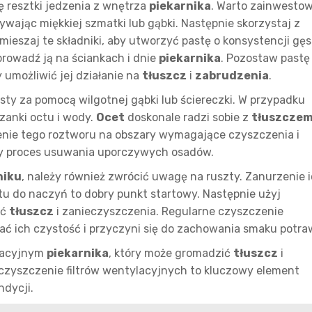
ę resztki jedzenia z wnętrza
piekarnika
. Warto zainwesto
ywając miękkiej szmatki lub gąbki. Następnie skorzystaj z
ieszaj te składniki, aby utworzyć pastę o konsystencji gęs
prowadź ją na ściankach i dnie
piekarnika
. Pozostaw pastę
y umożliwić jej działanie na
tłuszcz
i
zabrudzenia
.
ty za pomocą wilgotnej gąbki lub ściereczki. W przypadku
zanki octu i wody.
Ocet
doskonale radzi sobie z
tłuszcze
ienie tego roztworu na obszary wymagające czyszczenia i
szy proces usuwania uporczywych osadów.
niku
, należy również zwrócić uwagę na ruszty. Zanurzenie 
u do naczyń to dobry punkt startowy. Następnie użyj
ąć
tłuszcz
i zanieczyszczenia. Regularne czyszczenie
ć ich czystość i przyczyni się do zachowania smaku potra
ylacyjnym
piekarnika
, który może gromadzić
tłuszcz
i
 czyszczenie filtrów wentylacyjnych to kluczowy element
ndycji.