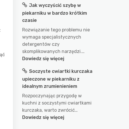
Jak wyczyścić szybę w
długo
piekarniku w bardzo krótkim
gotować
czasie
wodę
w
Rozwiązanie tego problemu nie
ż
garnku
wymaga specjalistycznych
aby
detergentów czy
uzyskać
skomplikowanych narzędzi.…
ząć
idealny
:
Dowiedz się więcej
efekt?
Jak
Soczyste cwiartki kurczaka
przepis
wyczyścić
na
upieczone w piekarniku z
szybę
doskonałe
idealnym zrumienieniem
w
wykorzystanie
piekarniku
Rozpoczynając przygodę w
wody
w
kuchni z soczystymi cwiartkami
podczas
bardzo
kurczaka, warto zwrócić…
gotowania
krótkim
:
Dowiedz się więcej
czasie
Soczyste