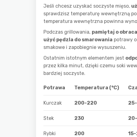
Jeśli chcesz uzyskać soczyste mięso,
u
sprawdzisz temperaturę wewnętrzną potr
temperatura wewnętrzna powinna wyno
Podczas grillowania,
pamiętaj o obrac
użyć pędzla do smarowania
potrawy ol
smakowe i zapobiegnie wysuszeniu.
Ostatnim istotnym elementem jest
odpo
przez kilka minut, dzięki czemu soki we
bardziej soczyste.
Potrawa
Temperatura (°C)
Cza
Kurczak
200-220
25
Stek
230
20
Rybki
200
15-