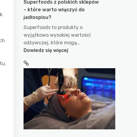
Superfoods z polskich sklepów
– które warto włączyć do
ik
jadłospisu?
Superfoods to produkty o
wyjątkowo wysokiej wartości
ych
odżywczej, które mogą…
:
Dowiedz się więcej
Superfoods
tu,
z
polskich
sklepów
–
które
warto
włączyć
do
jadłospisu?