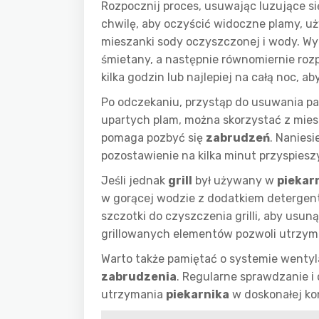
Rozpocznij proces, usuwając luzujące si
chwilę, aby oczyścić widoczne plamy, uż
mieszanki sody oczyszczonej i wody. Wym
śmietany, a następnie równomiernie roz
kilka godzin lub najlepiej na całą noc, ab
Po odczekaniu, przystąp do usuwania pas
upartych plam, można skorzystać z mies
pomaga pozbyć się
zabrudzeń
. Nanies
pozostawienie na kilka minut przyspie
Jeśli jednak
grill
był używany w
piekar
w gorącej wodzie z dodatkiem detergent
szczotki do czyszczenia grilli, aby usun
grillowanych elementów pozwoli utrzyma
Warto także pamiętać o systemie went
zabrudzenia
. Regularne sprawdzanie i
utrzymania
piekarnika
w doskonałej ko