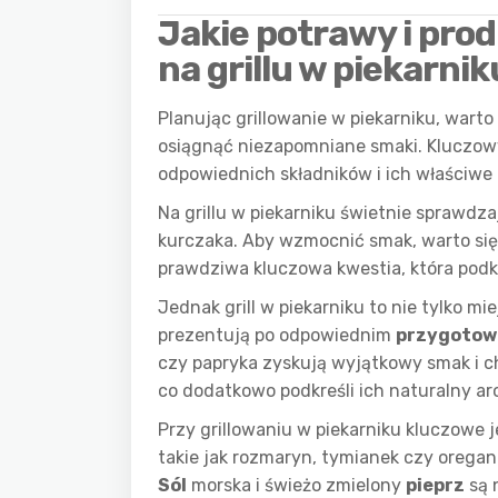
Jakie potrawy i pro
na grillu w piekarnik
Planując grillowanie w piekarniku, war
osiągnąć niezapomniane smaki. Kluczo
odpowiednich składników i ich właściwe
Na grillu w piekarniku świetnie sprawdza
kurczaka. Aby wzmocnić smak, warto si
prawdziwa kluczowa kwestia, która podk
Jednak grill w piekarniku to nie tylko m
prezentują po odpowiednim
przygotow
czy papryka zyskują wyjątkowy smak i c
co dodatkowo podkreśli ich naturalny ar
Przy grillowaniu w piekarniku kluczowe 
takie jak rozmaryn, tymianek czy orega
Sól
morska i świeżo zmielony
pieprz
są 