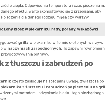
 źródle ciepła. Odpowiednia temperatura i czas pieczenia m
ądanego efektu. Warto skonsultować się z przepisami, aby
as
pieczenia dla danego rodzaju mięsa czy warzyw.
eczony klosz w piekarniku, rady, porady, wskazówki
rzygotować
grilla
w piekarniku w formie ułożonych warzyw,
ub w
naczyniach żaroodpornych
. To zapewni równomiern
em przygotowywania potrawy.
k z tłuszczu i zabrudzeń po
karnik
często zasługuje na specjalną uwagę, zwłaszcza po
 piekarnika
z
tłuszczu
i
zabrudzeń po pieczeniu na gri
awdzonymi metodami, odzyskanie blasku tego niezbędnego
sze.