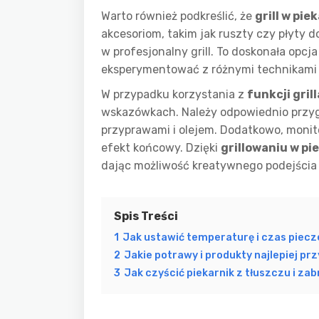
Warto również podkreślić, że
grill w pie
akcesoriom, takim jak ruszty czy płyty d
w profesjonalny grill. To doskonała opcj
eksperymentować z różnymi technikami 
W przypadku korzystania z
funkcji gril
wskazówkach. Należy odpowiednio przyg
przyprawami i olejem. Dodatkowo, monit
efekt końcowy. Dzięki
grillowaniu w pi
dając możliwość kreatywnego podejścia
Spis Treści
1
Jak ustawić temperaturę i czas piecze
2
Jakie potrawy i produkty najlepiej pr
3
Jak czyścić piekarnik z tłuszczu i zab