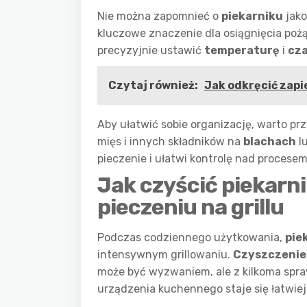
Nie można zapomnieć o
piekarniku
jako
kluczowe znaczenie dla osiągnięcia poż
precyzyjnie ustawić
temperaturę
i
cz
Czytaj również:
Jak odkręcić zapi
Aby ułatwić sobie organizację, warto p
mięs i innych składników na
blachach
l
pieczenie i ułatwi kontrolę nad proces
Jak czyścić piekarni
pieczeniu na grillu
Podczas codziennego użytkowania,
pie
intensywnym grillowaniu.
Czyszczenie
może być wyzwaniem, ale z kilkoma spr
urządzenia kuchennego staje się łatwiej