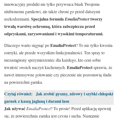
innowacyjny produkt nie tylko przywraca blask Twojemu
ulubionemu garnkowi, ale także chroni go przed dalszymi
Specjalna formuła
tworzy
uszkodzeniami.
EmaliaProtect
trwałą warstwę ochronną, która zabezpiecza przed
odpryskami, zarysowaniami i wysokimi temperaturami.
EmaliaProtect
Dlaczego warto sięgnąć po
? To nie tylko kwestia
estetyki, ale przede wszystkim funkcjonalności. Ten spray to
niezastąpiony sprzymierzeniec dla każdego, kto ceni sobie
EmaliaProtect
trwałość swoich naczyń kuchennych.
sprawia, że
nawet intensywne gotowanie czy pieczenie nie pozostawią śladu
na powierzchni garnka.
Czytaj również:
Jak zrobić pyszny, zdrowy i szybki chłopski
garnek z kaszą jaglaną i darami lasu
Jak używać
EmaliaProtect
? To proste! Przed aplikacją upewnij
się, że powierzchnia garnka jest czysta i sucha. Następnie