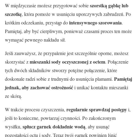
szorstką gąbkę lub
W międzyczasie możesz przygotować sobie
szczotkę
, która pomoże w usunięciu uporczywych zabrudzeń. Po
intensywnego szorowania
krótkim odczekaniu, przystąp do
.
Pamiętaj, aby być cierpliwym, ponieważ czasami proces ten może
wymagać pewnego nakładu sił.
Jeśli zauważysz, że przypalenie jest szczególnie oporne, możesz
mieszanki sody oczyszczonej z octem
skorzystać z
. Połączenie
tych dwóch składników stworzy potężne połączenie, które
Pamiętaj
doskonale radzi sobie z trudnymi do usunięcia plamami.
jednak, aby zachować ostrożność
i unikać kontaktu mieszanki
ze skórą.
regularnie sprawdzaj postępy
W trakcie procesu czyszczenia,
i,
jeśli to konieczne, powtarzaj czynności. Po zakończonym
spłucz garnek dokładnie wodą
wysiłku,
, aby usunąć
pozostałości octu i sody. Teraz twój garnek powinien lśnić