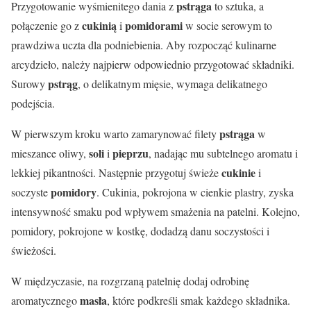
pstrąga
Przygotowanie wyśmienitego dania z
to sztuka, a
cukinią
pomidorami
połączenie go z
i
w socie serowym to
prawdziwa uczta dla podniebienia. Aby rozpocząć kulinarne
arcydzieło, należy najpierw odpowiednio przygotować składniki.
pstrąg
Surowy
, o delikatnym mięsie, wymaga delikatnego
podejścia.
pstrąga
W pierwszym kroku warto zamarynować filety
w
soli
pieprzu
mieszance oliwy,
i
, nadając mu subtelnego aromatu i
cukinie
lekkiej pikantności. Następnie przygotuj świeże
i
pomidory
soczyste
. Cukinia, pokrojona w cienkie plastry, zyska
intensywność smaku pod wpływem smażenia na patelni. Kolejno,
pomidory, pokrojone w kostkę, dodadzą danu soczystości i
świeżości.
W międzyczasie, na rozgrzaną patelnię dodaj odrobinę
masła
aromatycznego
, które podkreśli smak każdego składnika.