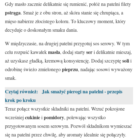
Gdy masło zacznie delikatnie się rumienić, połóż na patelni filety
pstrąga
. Smaż je z obu stron, aż skóra stanie się chrupiąca, a
mięso nabierze złocistego koloru. To kluczowy moment, który
decyduje o doskonałym smaku dania.
W międzyczasie, na drugiej patelni przygotuj sos serowy. W tym
masła
ser
celu rozpuść kawałek
, dodaj starty
i delikatnie mieszaj,
soli
aż uzyskasz gładką, kremową konsystencję. Dodaj szczyptę
i
pieprzu
odrobinę świeżo zmielonego
, nadając sosowi wyważony
smak.
Czytaj również:
Jak smażyć pierogi na patelni - przepis
krok po kroku
Teraz połącz wszystkie składniki na patelni. Wrzuć pokrojone
cukinie
pomidory
wcześniej
i
, polewając wszystko
przygotowanym sosem serowym. Pozwól składnikom wymieszać
się na patelni przez chwilę, aby aromaty idealnie się połączyły.