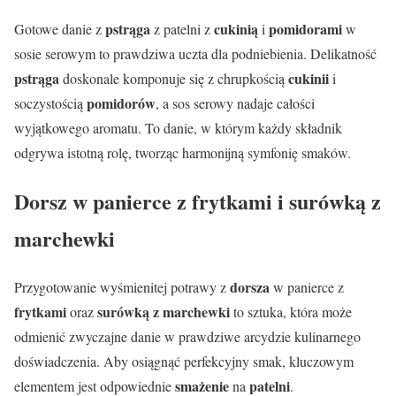
pstrąga
cukinią
pomidorami
Gotowe danie z
z patelni z
i
w
sosie serowym to prawdziwa uczta dla podniebienia. Delikatność
pstrąga
cukinii
doskonale komponuje się z chrupkością
i
pomidorów
soczystością
, a sos serowy nadaje całości
wyjątkowego aromatu. To danie, w którym każdy składnik
odgrywa istotną rolę, tworząc harmonijną symfonię smaków.
Dorsz w panierce z frytkami i surówką z
marchewki
dorsza
Przygotowanie wyśmienitej potrawy z
w panierce z
frytkami
surówką z marchewki
oraz
to sztuka, która może
odmienić zwyczajne danie w prawdziwe arcydzie kulinarnego
doświadczenia. Aby osiągnąć perfekcyjny smak, kluczowym
smażenie
patelni
elementem jest odpowiednie
na
.