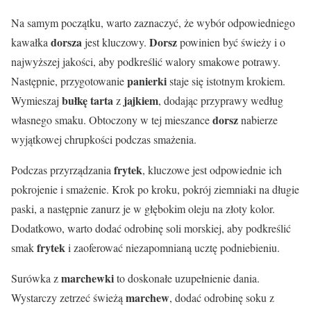
Na samym początku, warto zaznaczyć, że wybór odpowiedniego
dorsza
Dorsz
kawałka
jest kluczowy.
powinien być świeży i o
najwyższej jakości, aby podkreślić walory smakowe potrawy.
panierki
Następnie, przygotowanie
staje się istotnym krokiem.
bułkę tarta
jajkiem
Wymieszaj
z
, dodając przyprawy według
dorsz
własnego smaku. Obtoczony w tej mieszance
nabierze
wyjątkowej chrupkości podczas smażenia.
frytek
Podczas przyrządzania
, kluczowe jest odpowiednie ich
pokrojenie i smażenie. Krok po kroku, pokrój ziemniaki na długie
paski, a następnie zanurz je w głębokim oleju na złoty kolor.
Dodatkowo, warto dodać odrobinę soli morskiej, aby podkreślić
frytek
smak
i zaoferować niezapomnianą ucztę podniebieniu.
marchewki
Surówka z
to doskonałe uzupełnienie dania.
marchew
Wystarczy zetrzeć świeżą
, dodać odrobinę soku z