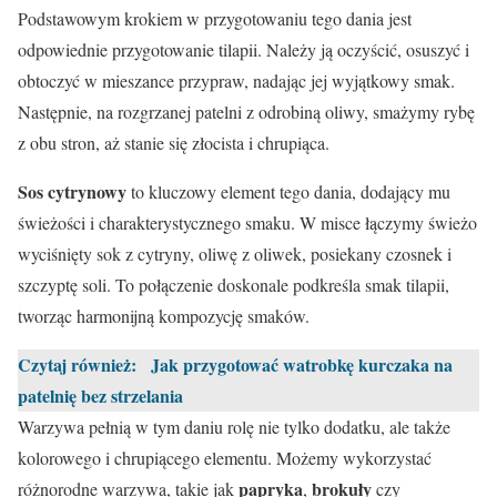
Podstawowym krokiem w przygotowaniu tego dania jest
odpowiednie przygotowanie tilapii. Należy ją oczyścić, osuszyć i
obtoczyć w mieszance przypraw, nadając jej wyjątkowy smak.
Następnie, na rozgrzanej patelni z odrobiną oliwy, smażymy rybę
z obu stron, aż stanie się złocista i chrupiąca.
Sos cytrynowy
to kluczowy element tego dania, dodający mu
świeżości i charakterystycznego smaku. W misce łączymy świeżo
wyciśnięty sok z cytryny, oliwę z oliwek, posiekany czosnek i
szczyptę soli. To połączenie doskonale podkreśla smak tilapii,
tworząc harmonijną kompozycję smaków.
Czytaj również:
Jak przygotować watrobkę kurczaka na
patelnię bez strzelania
Warzywa pełnią w tym daniu rolę nie tylko dodatku, ale także
kolorowego i chrupiącego elementu. Możemy wykorzystać
papryka
brokuły
różnorodne warzywa, takie jak
,
czy