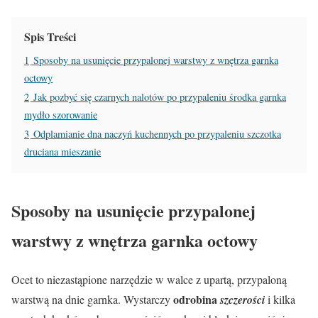
Spis Treści
1
Sposoby na usunięcie przypalonej warstwy z wnętrza garnka
octowy
2
Jak pozbyć się czarnych nalotów po przypaleniu środka garnka
mydło szorowanie
3
Odplamianie dna naczyń kuchennych po przypaleniu szczotka
druciana mieszanie
Sposoby na usunięcie przypalonej
warstwy z wnętrza garnka octowy
Ocet to niezastąpione narzędzie w walce z upartą, przypaloną
odrobina
warstwą na dnie garnka. Wystarczy
szczerości
i kilka