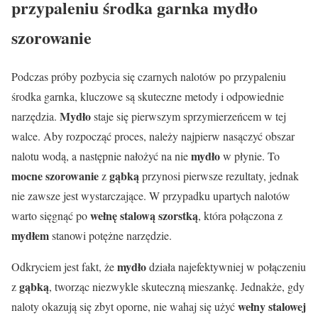
przypaleniu środka garnka mydło
szorowanie
Podczas próby pozbycia się czarnych nalotów po przypaleniu
środka garnka, kluczowe są skuteczne metody i odpowiednie
Mydło
narzędzia.
staje się pierwszym sprzymierzeńcem w tej
walce. Aby rozpocząć proces, należy najpierw nasączyć obszar
mydło
nalotu wodą, a następnie nałożyć na nie
w płynie. To
mocne szorowanie
gąbką
z
przynosi pierwsze rezultaty, jednak
nie zawsze jest wystarczające. W przypadku upartych nalotów
wełnę stalową szorstką
warto sięgnąć po
, która połączona z
mydłem
stanowi potężne narzędzie.
mydło
Odkryciem jest fakt, że
działa najefektywniej w połączeniu
gąbką
z
, tworząc niezwykle skuteczną mieszankę. Jednakże, gdy
wełny stalowej
naloty okazują się zbyt oporne, nie wahaj się użyć