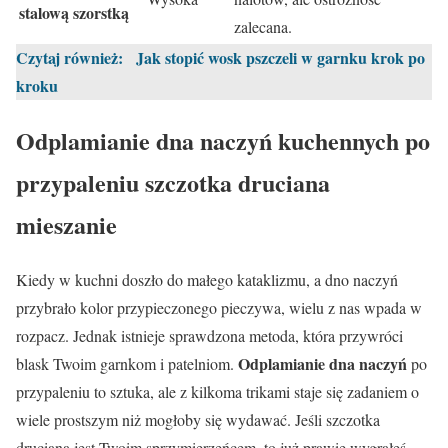
stalową szorstką
zalecana.
Czytaj również:
Jak stopić wosk pszczeli w garnku krok po
kroku
Odplamianie dna naczyń kuchennych po
przypaleniu szczotka druciana
mieszanie
Kiedy w kuchni doszło do małego kataklizmu, a dno naczyń
przybrało kolor przypieczonego pieczywa, wielu z nas wpada w
rozpacz. Jednak istnieje sprawdzona metoda, która przywróci
Odplamianie dna naczyń
blask Twoim garnkom i patelniom.
po
przypaleniu to sztuka, ale z kilkoma trikami staje się zadaniem o
wiele prostszym niż mogłoby się wydawać. Jeśli szczotka
druciana jest Twoim sprzymierzeńcem, to już prawie wygrałeś