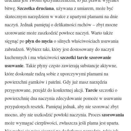
Szczotka druciana
bitwę.
, używana z umiarem, może być
skutecznym narzędziem w walce z upartymi plamami na dnie
naczyń. Jednak pamiętaj o delikatności ruchów – zbyt mocne
szorowanie może zaszkodzić powłoce naczyń. Warto także
płyn do mycia
sięgnąć po
o silnych właściwościach usuwania
zabrudzeń. Wybierz taki, który jest dostosowany do naczyń
szczotki tarcie szorowanie
kuchennych i ma właściwości
usuwanie
. Takie płyny często zawierają substancje aktywne,
które doskonale radzą sobie z uporczywymi plamami na
powierzchni garnków i patelni. Gdy już masz narzędzia
Tarcie
przygotowane, przejdź do konkretnej akcji.
szczotki o
powierzchnię dna naczynia zdecydowanie pomoże w usuwaniu
przypalonych resztek. Pamiętaj jednak, aby nie szorować zbyt
szorowania
mocno, aby nie uszkodzić powłoki naczynia. Proces
może wymagać cierpliwości, zwłaszcza jeśli plama jest uparta.
Nie wahaj się więc sięgnąć po dodatkowe narzędzia, takie jak