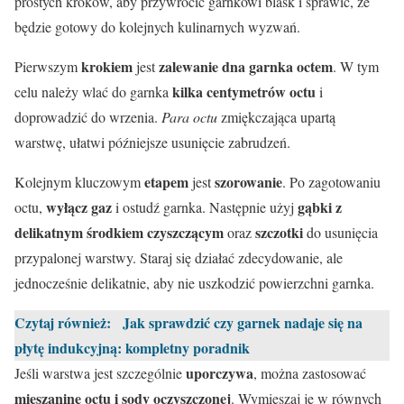
prostych kroków, aby przywrócić garnkowi blask i sprawić, że
będzie gotowy do kolejnych kulinarnych wyzwań.
krokiem
zalewanie dna garnka octem
Pierwszym
jest
. W tym
kilka centymetrów octu
celu należy wlać do garnka
i
doprowadzić do wrzenia.
Para octu
zmiękczająca upartą
warstwę, ułatwi późniejsze usunięcie zabrudzeń.
etapem
szorowanie
Kolejnym kluczowym
jest
. Po zagotowaniu
wyłącz gaz
gąbki z
octu,
i ostudź garnka. Następnie użyj
delikatnym środkiem czyszczącym
szczotki
oraz
do usunięcia
przypalonej warstwy. Staraj się działać zdecydowanie, ale
jednocześnie delikatnie, aby nie uszkodzić powierzchni garnka.
Czytaj również:
Jak sprawdzić czy garnek nadaje się na
płytę indukcyjną: kompletny poradnik
uporczywa
Jeśli warstwa jest szczególnie
, można zastosować
mieszaninę octu i sody oczyszczonej
. Wymieszaj je w równych