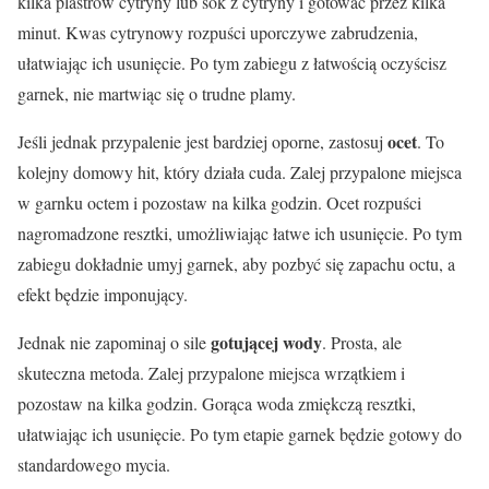
kilka plastrów cytryny lub sok z cytryny i gotować przez kilka
minut. Kwas cytrynowy rozpuści uporczywe zabrudzenia,
ułatwiając ich usunięcie. Po tym zabiegu z łatwością oczyścisz
garnek, nie martwiąc się o trudne plamy.
ocet
Jeśli jednak przypalenie jest bardziej oporne, zastosuj
. To
kolejny domowy hit, który działa cuda. Zalej przypalone miejsca
w garnku octem i pozostaw na kilka godzin. Ocet rozpuści
nagromadzone resztki, umożliwiając łatwe ich usunięcie. Po tym
zabiegu dokładnie umyj garnek, aby pozbyć się zapachu octu, a
efekt będzie imponujący.
gotującej wody
Jednak nie zapominaj o sile
. Prosta, ale
skuteczna metoda. Zalej przypalone miejsca wrzątkiem i
pozostaw na kilka godzin. Gorąca woda zmiękczą resztki,
ułatwiając ich usunięcie. Po tym etapie garnek będzie gotowy do
standardowego mycia.