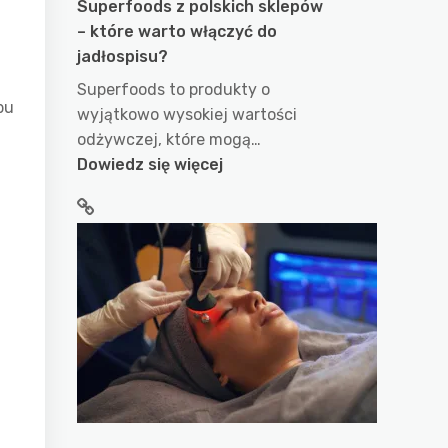
Superfoods z polskich sklepów
– które warto włączyć do
jadłospisu?
Superfoods to produkty o
bu
wyjątkowo wysokiej wartości
odżywczej, które mogą…
:
Dowiedz się więcej
Superfoods
z
polskich
sklepów
–
które
warto
włączyć
do
jadłospisu?