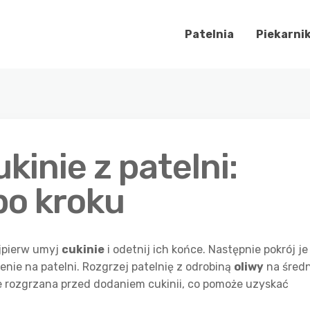
Patelnia
Piekarni
inie z patelni:
po kroku
ajpierw umyj
cukinie
i odetnij ich końce. Następnie pokrój je
żenie na patelni. Rozgrzej patelnię z odrobiną
oliwy
na śred
ze rozgrzana przed dodaniem cukinii, co pomoże uzyskać