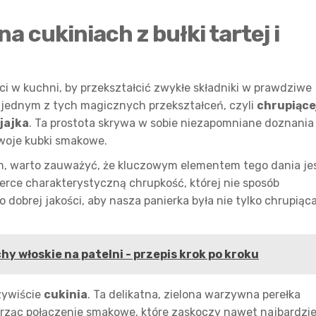
a cukiniach z bułki tartej i
 w kuchni, by przekształcić zwykłe składniki w prawdziwe
a jednym z tych magicznych przekształceń, czyli
chrupiące
 jajka
. Ta prostota skrywa w sobie niezapomniane doznania
Twoje kubki smakowe.
, warto zauważyć, że kluczowym elementem tego dania je
ierce charakterystyczną chrupkość, której nie sposób
 dobrej jakości, aby nasza panierka była nie tylko chrupiąca
hy włoskie na patelni - przepis krok po kroku
zywiście
cukinia
. Ta delikatna, zielona warzywna perełka
orząc połączenie smakowe, które zaskoczy nawet najbardzie