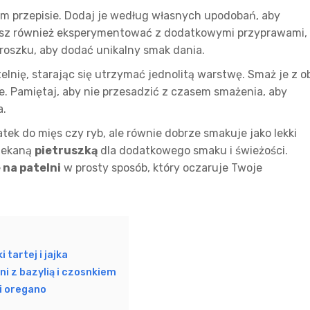
m przepisie. Dodaj je według własnych upodobań, aby
esz również eksperymentować z dodatkowymi przyprawami,
proszku, aby dodać unikalny smak dania.
lnię, starając się utrzymać jednolitą warstwę. Smaż je z o
ne. Pamiętaj, aby nie przesadzić z czasem smażenia, aby
a.
tek do mięs czy ryb, ale równie dobrze smakuje jako lekki
siekaną
pietruszką
dla dodatkowego smaku i świeżości.
 na patelni
w prosty sposób, który oczaruje Twoje
 tartej i jajka
i z bazylią i czosnkiem
 i oregano