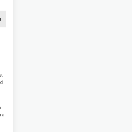
u
e,
od
a
ra