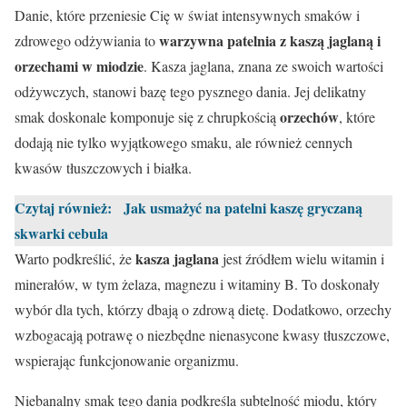
Danie, które przeniesie Cię w świat intensywnych smaków i
warzywna patelnia z kaszą jaglaną i
zdrowego odżywiania to
orzechami w miodzie
. Kasza jaglana, znana ze swoich wartości
odżywczych, stanowi bazę tego pysznego dania. Jej delikatny
orzechów
smak doskonale komponuje się z chrupkością
, które
dodają nie tylko wyjątkowego smaku, ale również cennych
kwasów tłuszczowych i białka.
Czytaj również:
Jak usmażyć na patelni kaszę gryczaną
skwarki cebula
kasza jaglana
Warto podkreślić, że
jest źródłem wielu witamin i
minerałów, w tym żelaza, magnezu i witaminy B. To doskonały
wybór dla tych, którzy dbają o zdrową dietę. Dodatkowo, orzechy
wzbogacają potrawę o niezbędne nienasycone kwasy tłuszczowe,
wspierając funkcjonowanie organizmu.
Niebanalny smak tego dania podkreśla subtelność miodu, który