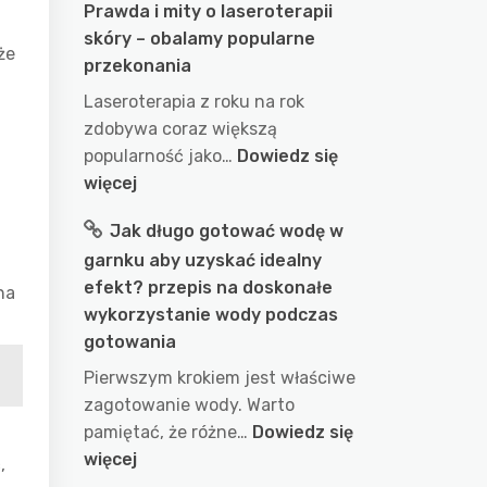
Prawda i mity o laseroterapii
skóry – obalamy popularne
że
przekonania
Laseroterapia z roku na rok
zdobywa coraz większą
popularność jako…
Dowiedz się
:
więcej
Prawda
Jak długo gotować wodę w
i
garnku aby uzyskać idealny
mity
efekt? przepis na doskonałe
o
na
wykorzystanie wody podczas
laseroterapii
gotowania
skóry
–
Pierwszym krokiem jest właściwe
obalamy
zagotowanie wody. Warto
popularne
pamiętać, że różne…
Dowiedz się
przekonania
:
więcej
,
Jak