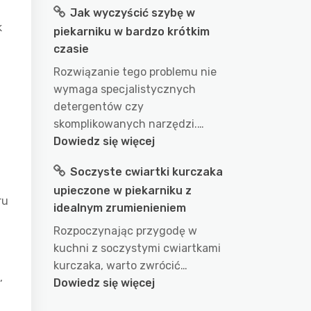
Jak wyczyścić szybę w
długo
k
piekarniku w bardzo krótkim
gotować
czasie
wodę
w
Rozwiązanie tego problemu nie
garnku
wymaga specjalistycznych
aby
detergentów czy
uzyskać
skomplikowanych narzędzi.…
idealny
:
Dowiedz się więcej
efekt?
Jak
Soczyste cwiartki kurczaka
przepis
wyczyścić
na
upieczone w piekarniku z
szybę
ru
doskonałe
idealnym zrumienieniem
w
wykorzystanie
piekarniku
Rozpoczynając przygodę w
wody
w
kuchni z soczystymi cwiartkami
podczas
bardzo
kurczaka, warto zwrócić…
gotowania
,
krótkim
:
Dowiedz się więcej
czasie
Soczyste