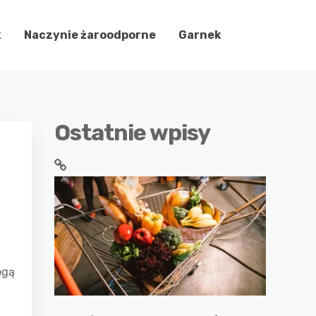
k
Naczynie żaroodporne
Garnek
Ostatnie wpisy
ogą