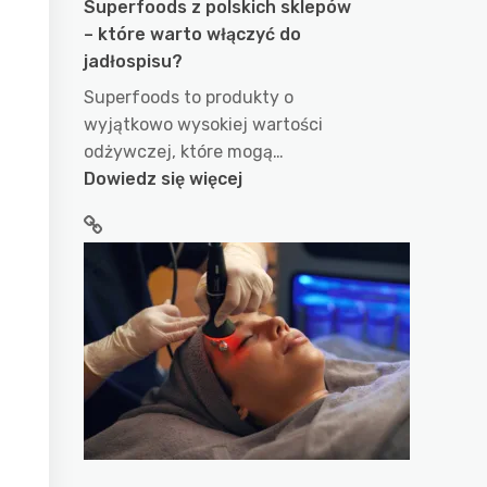
Superfoods z polskich sklepów
– które warto włączyć do
jadłospisu?
Superfoods to produkty o
wyjątkowo wysokiej wartości
odżywczej, które mogą…
:
Dowiedz się więcej
Superfoods
z
polskich
sklepów
–
które
warto
włączyć
do
jadłospisu?