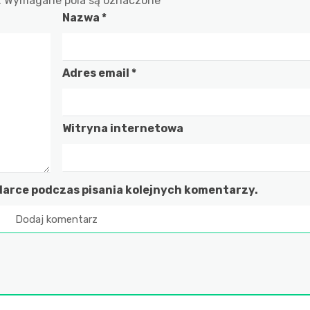
.
Wymagane pola są oznaczone
*
Nazwa
*
Adres email
*
Witryna internetowa
darce podczas pisania kolejnych komentarzy.