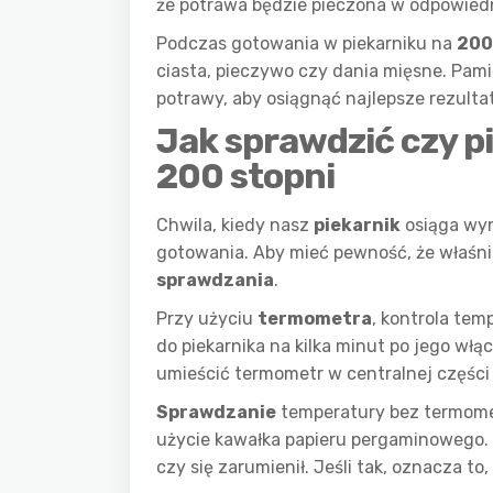
że potrawa będzie pieczona w odpowied
Podczas gotowania w piekarniku na
200
ciasta, pieczywo czy dania mięsne. Pam
potrawy, aby osiągnąć najlepsze rezultat
Jak sprawdzić czy p
200 stopni
Chwila, kiedy nasz
piekarnik
osiąga wym
gotowania. Aby mieć pewność, że właśnie
sprawdzania
.
Przy użyciu
termometra
, kontrola tem
do piekarnika na kilka minut po jego wł
umieścić termometr w centralnej części 
Sprawdzanie
temperatury bez termomet
użycie kawałka papieru pergaminowego. U
czy się zarumienił. Jeśli tak, oznacza t