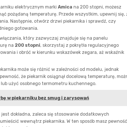
karniku elektrycznym marki
Amica
na 200 stopni, możesz
nąć pożądaną temperaturę. Przede wszystkim, upewnij się, 
ania. Następnie, otwórz drzwi piekarnika i sprawdź, czy
edniego gotowania.
 włączania, który zazwyczaj znajduje się na panelu
turę na
200 stopni
, skorzystaj z pokrętła regulacyjnego
rowania i obróć w kierunku wskazówek zegara, aż wskaźnik
karnika może się różnić w zależności od modelu, jednak
 pewność, że piekarnik osiągnął docelową temperaturę, moż
lub użyć osobnego termometru kuchennego.
bę w piekarniku bez smug i zarysowań
a jest dokładna, zaleca się stosowanie dodatkowych
mieścić wewnątrz piekarnika. W ten sposób masz pewność