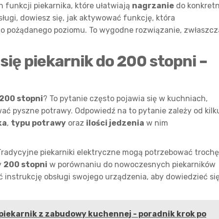
funkcji piekarnika, które ułatwiają
nagrzanie
do konkretn
ługi, dowiesz się, jak aktywować funkcję, która
do pożądanego poziomu. To wygodne rozwiązanie, zwłaszcz
ię piekarnik do 200 stopni –
200 stopni
? To pytanie często pojawia się w kuchniach,
 pyszne potrawy. Odpowiedź na to pytanie zależy od kilk
ka
,
typu potrawy
oraz
ilości jedzenia
w nim
 Tradycyjne piekarniki elektryczne mogą potrzebować trochę
y
200 stopni
w porównaniu do nowoczesnych piekarników
instrukcję obsługi swojego urządzenia, aby dowiedzieć się
iekarnik z zabudowy kuchennej - poradnik krok po