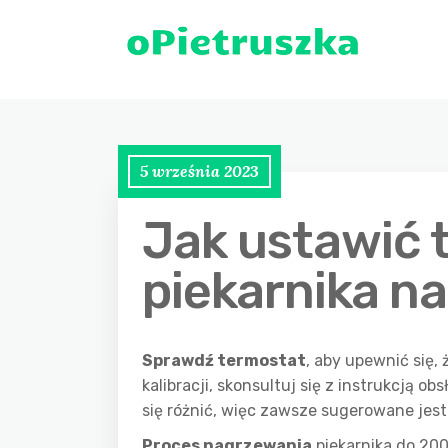
5 września 2023
Jak ustawić 
piekarnika na
Sprawdź termostat
, aby upewnić się, 
kalibracji, skonsultuj się z instrukcją o
się różnić, więc zawsze sugerowane jes
Proces nagrzewania
piekarnika do 200