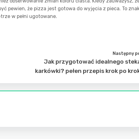
nież obserwowanie zmian koloru ciasta. Kiedy zauważysz, ż
być pewien, że pizza jest gotowa do wyjęcia z pieca. To znak
nętrze w pełni ugotowane.
Następny p
Jak przygotować idealnego stek
karkówki? pełen przepis krok po kro