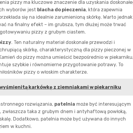
enia pizzy ma kluczowe znaczenie dla uzyskania doskonał
ch wyborów jest
blacha do pieczenia
, która zapewnia
rzekłada się na idealnie zarumienioną skórkę. Warto jednak
ać na finalny efekt – im grubsza, tym dłużej może trwać
zygotowywaniu pizzy z grubym ciastem.
pizzy
. Ten naturalny materiał doskonale przewodzi i
chrupiącą skórkę, charakterystyczną dla pizzy pieczonej w
amień do pizzy można umieścić bezpośrednio w piekarniku,
ntuje szybkie i równomierne przygotowanie potrawy. To
iłośników pizzy o włoskim charakterze.
wyśmienitą karkówkę z ziemniakami w piekarniku
chstronnego rozwiązania,
patelnia
może być interesującym
, zwłaszcza taka z grubym dnem i antyhaftową powłoką,
skalę. Dodatkowo, patelnia może być używana do innych
ziem w kuchni.