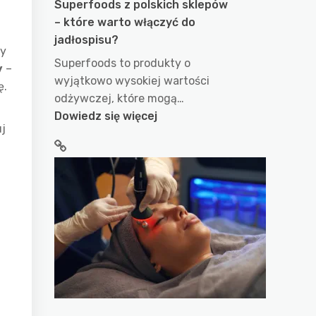
Superfoods z polskich sklepów
– które warto włączyć do
jadłospisu?
zy
Superfoods to produkty o
y
–
wyjątkowo wysokiej wartości
ę.
odżywczej, które mogą…
:
Dowiedz się więcej
uj
Superfoods
z
polskich
sklepów
–
które
warto
włączyć
do
jadłospisu?