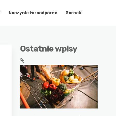
k
Naczynie żaroodporne
Garnek
Ostatnie wpisy