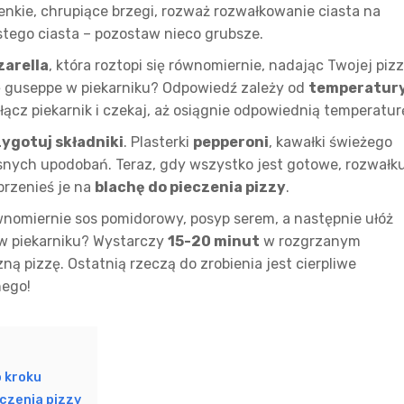
ienkie, chrupiące brzegi, rozważ rozwałkowanie ciasta na
stego ciasta – pozostaw nieco grubsze.
arella
, która roztopi się równomiernie, nadając Twojej piz
zę guseppe w piekarniku? Odpowiedź zależy od
temperatur
łącz piekarnik i czekaj, aż osiągnie odpowiednią temperatur
ygotuj składniki
. Plasterki
pepperoni
, kawałki świeżego
asnych upodobań. Teraz, gdy wszystko jest gotowe, rozwałk
przenieś je na
blachę do pieczenia pizzy
.
wnomiernie sos pomidorowy, posyp serem, a następnie ułóż
e w piekarniku? Wystarczy
15-20 minut
w rozgrzanym
ną pizzę. Ostatnią rzeczą do zrobienia jest cierpliwe
nego!
o kroku
czenia pizzy