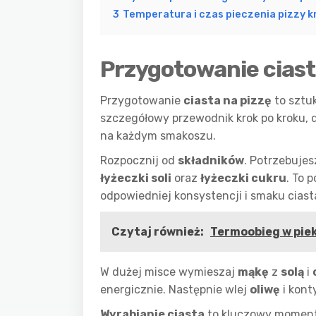
3
Temperatura i czas pieczenia pizzy k
Przygotowanie ciast
Przygotowanie
ciasta na pizzę
to sztuk
szczegółowy przewodnik krok po kroku, d
na każdym smakoszu.
Rozpocznij od
składników
. Potrzebuje
łyżeczki soli
oraz
łyżeczki cukru
. To 
odpowiedniej konsystencji i smaku ciast
Czytaj również:
Termoobieg w pie
W dużej misce wymieszaj
mąkę
z
solą
i
energicznie. Następnie wlej
oliwę
i kont
Wyrabianie ciasta
to kluczowy moment.