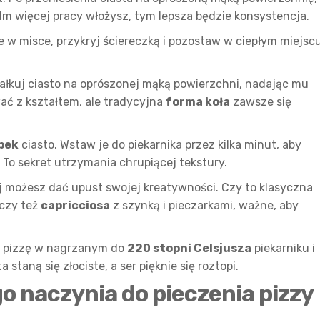
 Im więcej pracy włożysz, tym lepsza będzie konsystencja.
e w misce, przykryj ściereczką i pozostaw w ciepłym miejsc
ałkuj ciasto na oprószonej mąką powierzchni, nadając mu
ć z kształtem, ale tradycyjna
forma koła
zawsze się
pek
ciasto. Wstaw je do piekarnika przez kilka minut, aby
 To sekret utrzymania chrupiącej tekstury.
aj możesz dać upust swojej kreatywności. Czy to klasyczna
 czy też
capricciosa
z szynką i pieczarkami, ważne, aby
ą pizzę w nagrzanym do
220 stopni Celsjusza
piekarniku i
ta staną się złociste, a ser pięknie się roztopi.
 naczynia do pieczenia pizzy