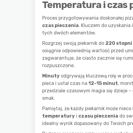
Temperatura i czas p
Proces przygotowywania doskonałej pizz
czas pieczenia
. Kluczem do uzyskania 
tych dwóch elementów.
Rozgrzej swoją piekarnik do
220 stopni
osiągnie odpowiednią wartość przed umi
zagwarantuje, że ciasto zacznie się rumi
rozpuszczone.
Minuty
odgrywają kluczową rolę w proc
pieca i ustal czas na
12-15 minut
, moni
przedziale czasowym magia się dzieje – c
smak.
Pamiętaj, że każdy piekarnik może nieco 
temperatury
i
czasu pieczenia
do swo
idealny wynik dopasowany do Twoich pr