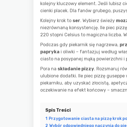
kolejny kluczowy element. Jeśli lubisz c
cienki placek. Dla fanów grubego, puszy
Kolejny krok to
ser
. Wybierz świeży
mozz
niezrównaną konsystencję. Ile piec piz
220 stopni Celsius to magiczna liczba. W
Podczas gdy piekarnik się nagrzewa,
prz
papryka
i oliwki – fantazjuj według wł
ciasto na posypanej mąką powierzchni i 
Pora na
składanie pizzy
. Rozsmaruj ró
ulubione dodatki. Ile piec pizzę gusepp
piekarniku, aby uzyskać złocistą, apetycz
oczekiwanie na efekt końcowy – smacz
Spis Treści
1
Przygotowanie ciasta na pizzę krok p
2
Wybór odpowiedniego naczynia do pie