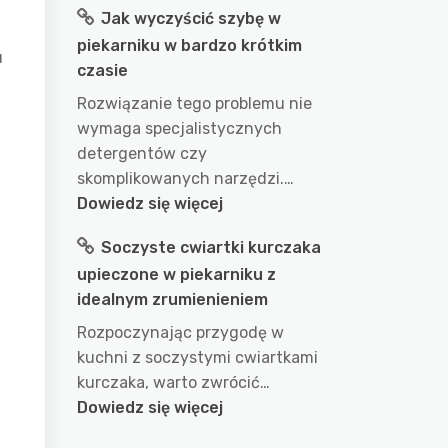
Jak wyczyścić szybę w
długo
piekarniku w bardzo krótkim
gotować
u
czasie
wodę
w
Rozwiązanie tego problemu nie
garnku
wymaga specjalistycznych
aby
detergentów czy
uzyskać
skomplikowanych narzędzi.…
idealny
:
Dowiedz się więcej
efekt?
Jak
Soczyste cwiartki kurczaka
przepis
wyczyścić
na
upieczone w piekarniku z
szybę
doskonałe
idealnym zrumienieniem
w
wykorzystanie
piekarniku
Rozpoczynając przygodę w
wody
w
kuchni z soczystymi cwiartkami
podczas
bardzo
kurczaka, warto zwrócić…
gotowania
krótkim
:
Dowiedz się więcej
czasie
Soczyste