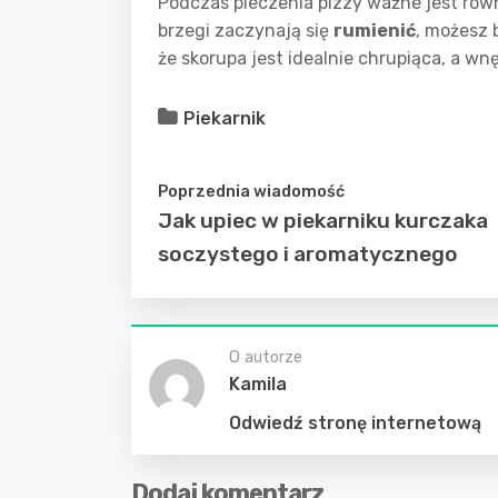
Podczas pieczenia pizzy ważne jest rów
brzegi zaczynają się
rumienić
, możesz 
że skorupa jest idealnie chrupiąca, a w
Piekarnik
Poprzednia wiadomość
Jak upiec w piekarniku kurczaka
soczystego i aromatycznego
O autorze
Kamila
Odwiedź stronę internetową
Dodaj komentarz