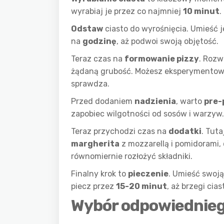
wyrabiaj je przez co najmniej
10 minut
.
Odstaw
ciasto do wyrośnięcia. Umieść j
na
godzinę
, aż podwoi swoją objętość.
Teraz czas na
formowanie pizzy
. Rozw
żądaną grubość. Możesz eksperymentowa
sprawdza.
Przed dodaniem
nadzienia
, warto
pre-
zapobiec wilgotności od sosów i warzyw.
Teraz przychodzi czas na
dodatki
. Tut
margherita
z mozzarellą i pomidorami,
równomiernie rozłożyć składniki.
Finalny krok to
pieczenie
. Umieść swoj
piecz przez
15-20 minut
, aż brzegi cias
Wybór odpowiedniego