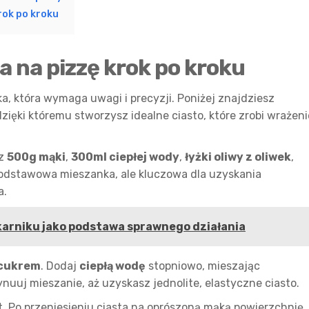
rok po kroku
a na pizzę krok po kroku
a, która wymaga uwagi i precyzji. Poniżej znajdziesz
zięki któremu stworzysz idealne ciasto, które zrobi wrażeni
sz
500g mąki
,
300ml ciepłej wody
,
łyżki oliwy z oliwek
,
podstawowa mieszanka, ale kluczowa dla uzyskania
a.
karniku jako podstawa sprawnego działania
cukrem
. Dodaj
ciepłą wodę
stopniowo, mieszając
ynuuj mieszanie, aż uzyskasz jednolite, elastyczne ciasto.
 Po przeniesieniu ciasta na oprószoną mąką powierzchnię,