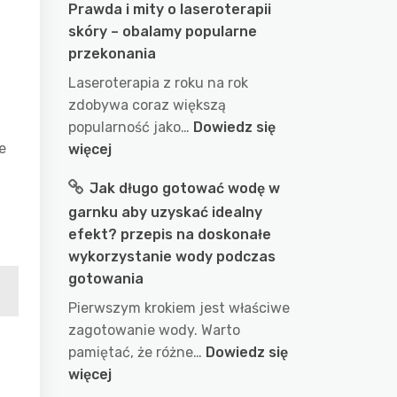
Prawda i mity o laseroterapii
skóry – obalamy popularne
przekonania
Laseroterapia z roku na rok
zdobywa coraz większą
popularność jako…
Dowiedz się
e
:
więcej
Prawda
Jak długo gotować wodę w
i
garnku aby uzyskać idealny
mity
efekt? przepis na doskonałe
o
wykorzystanie wody podczas
laseroterapii
gotowania
skóry
–
Pierwszym krokiem jest właściwe
obalamy
zagotowanie wody. Warto
popularne
pamiętać, że różne…
Dowiedz się
przekonania
:
więcej
Jak